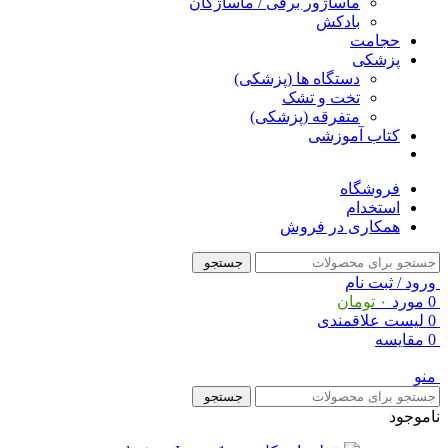
ماساژور برقی / ماساژگان
بادکش
حجامت
پزشکی
دستگاه ها (پزشکی)
تخت و تشک
متفرقه (پزشکی)
کتاب آموزشی
فروشگاه
استخدام
همکاری در فروش
جستجو
ورود / ثبت نام
0
مورد
۰
تومان
0
لیست علاقمندی
0
مقایسه
منو
جستجو
ناموجود