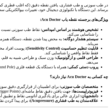
در طب سوزنی و طب فشاری، یافتن نقطه دقیق (که اغلب قطری کمتر 
برساند. این دستگاه با تکنولوژی دیجیتال خود، تغییرات بیوالکتریکی 
ویژگی‌های برجسته نقطه یاب Acu Doctor:
تشخیص هوشمند بر اساس امپدانس:
را شناسایی می‌کند.
سیستم هشدار دوگانه:
می‌یابد.
قابلیت تنظیم حساسیت (Sensitivity Control):
پوست افراد مختل
فقط نقاط واقعی را شناسایی کند.
طراحی قلمی و ارگونومیک:
وزن سبک و طراحی شبیه به قلم، است
می‌دهد.
پروب دستی کمکی:
همراه با دستگاه یک قطعه فلزی (Ground Pole) ارائه می‌شود که بیمار با نگه داشتن آن، مدار الکتریکی را تکمیل کرده و دقت شناسایی نقاط را دوچندان می‌کند.
چه کسانی به Acu Doctor نیاز دارند؟
متخصصان طب سوزنی:
برای اطمینان از قرارگیری دقیق سوز
فیزیوتراپیست‌ها:
جهت یافتن دقیق نقاط ماشه‌ای (Trigger Points) برای انجام درای نیدلینگ یا ماساژ درمانی.
دانشجویان:
ابزاری عالی برای یادگیری آناتومی نقاط و تطبیق آمو
علاقه‌مندان به طب فشاری (Acupressure):
برای پیدا کردن ن