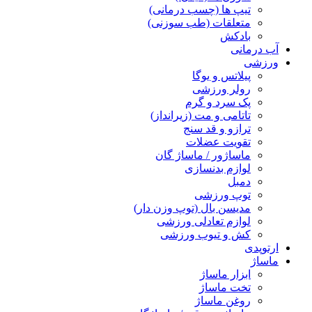
تیپ ها (چسب درمانی)
متعلقات (طب سوزنی)
بادکش
آب درمانی
ورزشی
پیلاتس و یوگا
رولر ورزشی
پک سرد و گرم
تاتامی و مت (زیرانداز)
ترازو و قد سنج
تقویت عضلات
ماساژور / ماساژ گان
لوازم بدنسازی
دمبل
توپ ورزشی
مدیسن بال (توپ وزن دار)
لوازم تعادلی ورزشی
کش و تیوب ورزشی
ارتوپدی
ماساژ
ابزار ماساژ
تخت ماساژ
روغن ماساژ