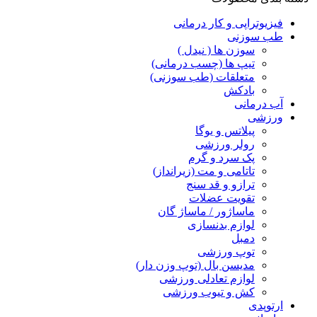
فیزیوتراپی و کار درمانی
طب سوزنی
سوزن ها ( نیدل )
تیپ ها (چسب درمانی)
متعلقات (طب سوزنی)
بادکش
آب درمانی
ورزشی
پیلاتس و یوگا
رولر ورزشی
پک سرد و گرم
تاتامی و مت (زیرانداز)
ترازو و قد سنج
تقویت عضلات
ماساژور / ماساژ گان
لوازم بدنسازی
دمبل
توپ ورزشی
مدیسن بال (توپ وزن دار)
لوازم تعادلی ورزشی
کش و تیوب ورزشی
ارتوپدی