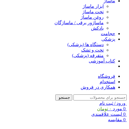
ماساژ
ابزار ماساژ
تخت ماساژ
روغن ماساژ
ماساژور برقی / ماساژگان
بادکش
حجامت
پزشکی
دستگاه ها (پزشکی)
تخت و تشک
متفرقه (پزشکی)
کتاب آموزشی
فروشگاه
استخدام
همکاری در فروش
جستجو
ورود / ثبت نام
0
مورد
۰
تومان
0
لیست علاقمندی
0
مقایسه