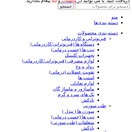
دریافت کنید. یا می توانید در
واتساپ
و
ایتا
پیغام بگذارید.
جستجو
منو
دسته بندی‌ها
دسته بندی محصولات
فیزیوتراپی و کاردرمانی
دستگاه ها (فیزیوتراپی/کاردرمانی)
تیپ ها (چسب درمانی)
تجهیزات کلینیک
لوازم مصرفی (فیزیوتراپی/کاردرمانی)
رولر و وج
تقویت عضلات (درمانی)
استپ ها
لوازم تعادلی
ماساژور و ماساژ گان
پک های سرد و گرم
بادکش
طب سوزنی
سوزن ها ( نیدل )
تیپ ها (چسب درمانی)
متعلقات (طب سوزنی)
بادکش