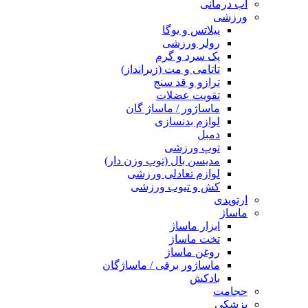
آب درمانی
ورزشی
پیلاتس و یوگا
رولر ورزشی
پک سرد و گرم
تاتامی و مت (زیرانداز)
ترازو و قد سنج
تقویت عضلات
ماساژور / ماساژ گان
لوازم بدنسازی
دمبل
توپ ورزشی
مدیسن بال (توپ وزن دار)
لوازم تعادلی ورزشی
کش و تیوب ورزشی
ارتوپدی
ماساژ
ابزار ماساژ
تخت ماساژ
روغن ماساژ
ماساژور برقی / ماساژگان
بادکش
حجامت
پزشکی