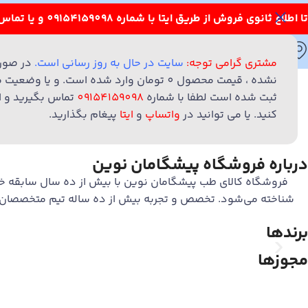
تا اطلاع ثانوی فروش از طریق ایتا با شماره 09154159098 و یا تماس تلفنی با شماره های 05136022032 – 09154159098 انجام می شود.
مشهد - بلوار استقلال - نبش استقلال 7 - پلاک 37
36022032 - 09154159098
مشتری گرامی توجه:
سایت در حال به روز رسانی است.
در صور
نشده ، قیمت محصول 0 تومان وارد شده است. و 
ثبت شده است لطفا با شماره
09154159098
تماس بگیرید و ا
دسته بندی محصولات
فروشگاه
استخدام
همکاری در فروش
کنید. یا می توانید در
واتساپ
و
ایتا
پیغام بگذارید.
درباره فروشگاه پیشگامان نوین
فروشگاه کالای طب پیشگامان نوین با بیش از ده سال سابقه 
شناخته می‌شود. تخصص و تجربه بیش از ده ساله تیم متخصصان ما در
برندها
مجوزها