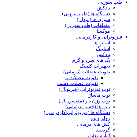
طب سوزنی
بادکش
دستگاه ها (طب سوزنی)
سوزن ها ( نیدل )
متعلقات (طب سوزنی)
موکسا
فیزیوتراپی و کاردرمانی
استپ ها
اسلینگ
بادکش
پک های سرد و گرم
تجهیزات کلینیک
تقویت عضلات (درمانی)
تقویت عضلات پا
تقویت عضلات دست
توپ فیزیوتراپی (فیزیوبال)
توپ ماساژ
توپ وزن دار (مدیسن بال)
تیپ ها (چسب درمانی)
دستگاه ها (فیزیوتراپی/کاردرمانی)
رولر و وج
کش های درمانی
گردنبند
لوازم تعادلی