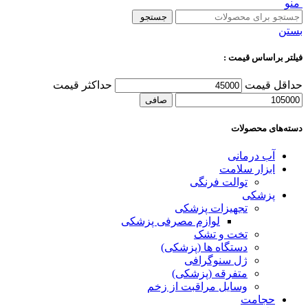
منو
جستجو
بستن
فیلتر براساس قیمت :
حداقل قیمت
حداكثر قيمت
صافی
دسته‌های محصولات
آب درمانی
ابزار سلامت
توالت فرنگی
پزشکی
تجهیزات پزشکی
لوازم مصرفی پزشکی
تخت و تشک
دستگاه ها (پزشکی)
ژل سنوگرافی
متفرقه (پزشکی)
وسایل مراقبت از زخم
حجامت