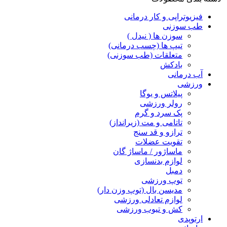
فیزیوتراپی و کار درمانی
طب سوزنی
سوزن ها ( نیدل )
تیپ ها (چسب درمانی)
متعلقات (طب سوزنی)
بادکش
آب درمانی
ورزشی
پیلاتس و یوگا
رولر ورزشی
پک سرد و گرم
تاتامی و مت (زیرانداز)
ترازو و قد سنج
تقویت عضلات
ماساژور / ماساژ گان
لوازم بدنسازی
دمبل
توپ ورزشی
مدیسن بال (توپ وزن دار)
لوازم تعادلی ورزشی
کش و تیوب ورزشی
ارتوپدی