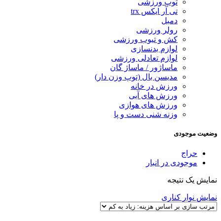
توپ ورزشی
تی آر ایکس trx
دمبل
رولر ورزشی
کش و تیوب ورزشی
لوازم بدنسازی
لوازم تعادلی ورزشی
ماساژور / ماساژ گان
مدیسن بال (توپ وزن دار)
ورزش در خانه
ورزش های آبی
ورزش های هوازی
وزنه شنی دست و پا
وضعیت موجودی
حراج
موجودی در انبار
نمایش یک نتیجه
نمایش نوار کناری