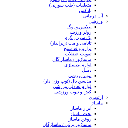
متعلقات (طب سوزنی)
بادکش
آب درمانی
ورزشی
پیلاتس و یوگا
رولر ورزشی
پک سرد و گرم
تاتامی و مت (زیرانداز)
ترازو و قد سنج
تقویت عضلات
ماساژور / ماساژ گان
لوازم بدنسازی
دمبل
توپ ورزشی
مدیسن بال (توپ وزن دار)
لوازم تعادلی ورزشی
کش و تیوب ورزشی
ارتوپدی
ماساژ
ابزار ماساژ
تخت ماساژ
روغن ماساژ
ماساژور برقی / ماساژگان