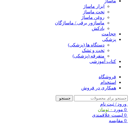
ماساژ
ابزار ماساژ
تخت ماساژ
روغن ماساژ
ماساژور برقی / ماساژگان
بادکش
حجامت
پزشکی
دستگاه ها (پزشکی)
تخت و تشک
متفرقه (پزشکی)
کتاب آموزشی
فروشگاه
استخدام
همکاری در فروش
جستجو
ورود / ثبت نام
0
مورد
۰
تومان
0
لیست علاقمندی
0
مقایسه