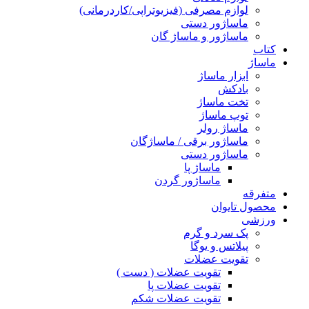
لوازم مصرفی (فیزیوتراپی/کاردرمانی)
ماساژور دستی
ماساژور و ماساژ گان
کتاب
ماساژ
ابزار ماساژ
بادکش
تخت ماساژ
توپ ماساژ
ماساژ رولر
ماساژور برقی / ماساژگان
ماساژور دستی
ماساژ پا
ماساژور گردن
متفرقه
محصول تایوان
ورزشی
پک سرد و گرم
پیلاتس و یوگا
تقویت عضلات
تقویت عضلات ( دست )
تقویت عضلات پا
تقویت عضلات شکم