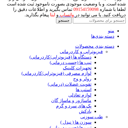
شده است. و یا وضعیت موجودی بصورت ناموجود ثبت شده است
لطفا با شماره
09154159098
تماس بگیرید و اطلاعات دقیق را
دریافت کنید. یا می توانید در
واتساپ
و
ایتا
پیغام بگذارید.
جستجو
منو
دسته بندی‌ها
دسته بندی محصولات
فیزیوتراپی و کاردرمانی
دستگاه ها (فیزیوتراپی/کاردرمانی)
تیپ ها (چسب درمانی)
تجهیزات کلینیک
لوازم مصرفی (فیزیوتراپی/کاردرمانی)
رولر و وج
تقویت عضلات (درمانی)
استپ ها
لوازم تعادلی
ماساژور و ماساژ گان
پک های سرد و گرم
بادکش
طب سوزنی
سوزن ها ( نیدل )
تیپ ها (چسب درمانی)