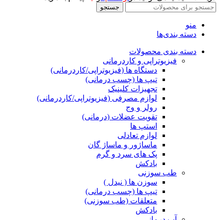
جستجو
منو
دسته بندی‌ها
دسته بندی محصولات
فیزیوتراپی و کاردرمانی
دستگاه ها (فیزیوتراپی/کاردرمانی)
تیپ ها (چسب درمانی)
تجهیزات کلینیک
لوازم مصرفی (فیزیوتراپی/کاردرمانی)
رولر و وج
تقویت عضلات (درمانی)
استپ ها
لوازم تعادلی
ماساژور و ماساژ گان
پک های سرد و گرم
بادکش
طب سوزنی
سوزن ها ( نیدل )
تیپ ها (چسب درمانی)
متعلقات (طب سوزنی)
بادکش
آب درمانی