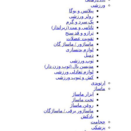
ورزشی
پیلاتس و یوگا
رولر ورزشی
پک سرد و گرم
تاتامی و مت (زیرانداز)
ترازو و قد سنج
تقویت عضلات
ماساژور / ماساژ گان
لوازم بدنسازی
دمبل
توپ ورزشی
مدیسن بال (توپ وزن دار)
لوازم تعادلی ورزشی
کش و تیوب ورزشی
ارتوپدی
ماساژ
ابزار ماساژ
تخت ماساژ
روغن ماساژ
ماساژور برقی / ماساژگان
بادکش
حجامت
پزشکی