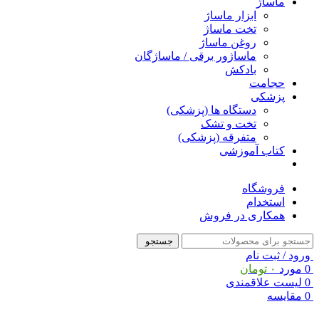
ماساژ
ابزار ماساژ
تخت ماساژ
روغن ماساژ
ماساژور برقی / ماساژگان
بادکش
حجامت
پزشکی
دستگاه ها (پزشکی)
تخت و تشک
متفرقه (پزشکی)
کتاب آموزشی
فروشگاه
استخدام
همکاری در فروش
جستجو
ورود / ثبت نام
0
مورد
۰
تومان
0
لیست علاقمندی
0
مقایسه