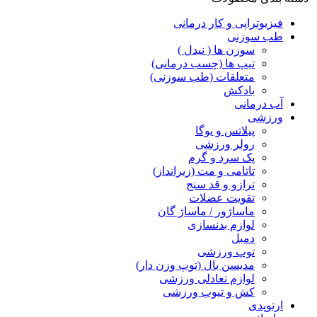
فیزیوتراپی و کار درمانی
طب سوزنی
سوزن ها ( نیدل )
تیپ ها (چسب درمانی)
متعلقات (طب سوزنی)
بادکش
آب درمانی
ورزشی
پیلاتس و یوگا
رولر ورزشی
پک سرد و گرم
تاتامی و مت (زیرانداز)
ترازو و قد سنج
تقویت عضلات
ماساژور / ماساژ گان
لوازم بدنسازی
دمبل
توپ ورزشی
مدیسن بال (توپ وزن دار)
لوازم تعادلی ورزشی
کش و تیوب ورزشی
ارتوپدی