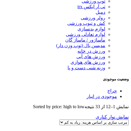
توپ ورزشی
تی آر ایکس trx
دمبل
رولر ورزشی
کش و تیوب ورزشی
لوازم بدنسازی
لوازم تعادلی ورزشی
ماساژور / ماساژ گان
مدیسن بال (توپ وزن دار)
ورزش در خانه
ورزش های آبی
ورزش های هوازی
وزنه شنی دست و پا
وضعیت موجودی
حراج
موجودی در انبار
نمایش 1–12 از 33 نتیجه
Sorted by price: high to low
نمایش نوار کناری