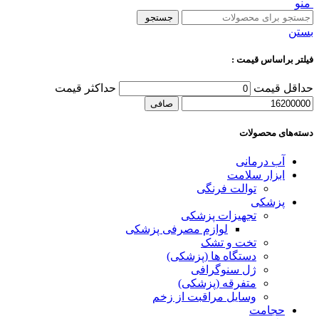
منو
جستجو
بستن
فیلتر براساس قیمت :
حداقل قیمت
حداكثر قيمت
صافی
دسته‌های محصولات
آب درمانی
ابزار سلامت
توالت فرنگی
پزشکی
تجهیزات پزشکی
لوازم مصرفی پزشکی
تخت و تشک
دستگاه ها (پزشکی)
ژل سنوگرافی
متفرقه (پزشکی)
وسایل مراقبت از زخم
حجامت