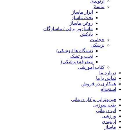
ارتوپدی
ماساژ
ابزار ماساژ
تخت ماساژ
روغن ماساژ
ماساژور برقی / ماساژگان
بادکش
حجامت
پزشکی
دستگاه ها (پزشکی)
تخت و تشک
متفرقه (پزشکی)
کتاب آموزشی
درباره ما
تماس با ما
همکاری در فروش
استخدام
فیزیوتراپی و کار درمانی
طب سوزنی
آب درمانی
ورزشی
ارتوپدی
ماساژ