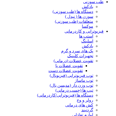
طب سوزنی
بادکش
دستگاه ها (طب سوزنی)
سوزن ها ( نیدل )
متعلقات (طب سوزنی)
موکسا
فیزیوتراپی و کاردرمانی
استپ ها
اسلینگ
بادکش
پک های سرد و گرم
تجهیزات کلینیک
تقویت عضلات (درمانی)
تقویت عضلات پا
تقویت عضلات دست
توپ فیزیوتراپی (فیزیوبال)
توپ ماساژ
توپ وزن دار (مدیسن بال)
تیپ ها (چسب درمانی)
دستگاه ها (فیزیوتراپی/کاردرمانی)
رولر و وج
کش های درمانی
گردنبند
لوازم تعادلی