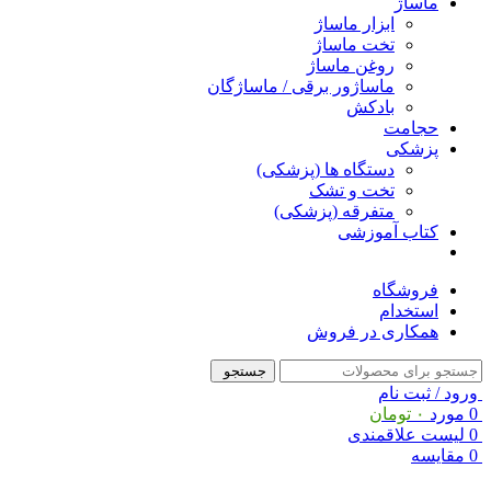
ماساژ
ابزار ماساژ
تخت ماساژ
روغن ماساژ
ماساژور برقی / ماساژگان
بادکش
حجامت
پزشکی
دستگاه ها (پزشکی)
تخت و تشک
متفرقه (پزشکی)
کتاب آموزشی
فروشگاه
استخدام
همکاری در فروش
جستجو
ورود / ثبت نام
0
مورد
۰
تومان
0
لیست علاقمندی
0
مقایسه