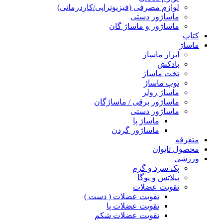
لوازم مصرفی (فیزیوتراپی/کاردرمانی)
ماساژور دستی
ماساژور و ماساژ گان
کتاب
ماساژ
ابزار ماساژ
بادکش
تخت ماساژ
توپ ماساژ
ماساژ رولر
ماساژور برقی / ماساژگان
ماساژور دستی
ماساژ پا
ماساژور گردن
متفرقه
محصول تایوان
ورزشی
پک سرد و گرم
پیلاتس و یوگا
تقویت عضلات
تقویت عضلات ( دست )
تقویت عضلات پا
تقویت عضلات شکم