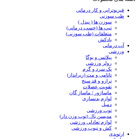
فیزیوتراپی و کار درمانی
طب سوزنی
سوزن ها ( نیدل )
تیپ ها (چسب درمانی)
متعلقات (طب سوزنی)
بادکش
آب درمانی
ورزشی
پیلاتس و یوگا
رولر ورزشی
پک سرد و گرم
تاتامی و مت (زیرانداز)
ترازو و قد سنج
تقویت عضلات
ماساژور / ماساژ گان
لوازم بدنسازی
دمبل
توپ ورزشی
مدیسن بال (توپ وزن دار)
لوازم تعادلی ورزشی
کش و تیوب ورزشی
ارتوپدی