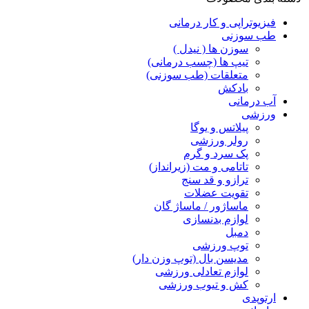
فیزیوتراپی و کار درمانی
طب سوزنی
سوزن ها ( نیدل )
تیپ ها (چسب درمانی)
متعلقات (طب سوزنی)
بادکش
آب درمانی
ورزشی
پیلاتس و یوگا
رولر ورزشی
پک سرد و گرم
تاتامی و مت (زیرانداز)
ترازو و قد سنج
تقویت عضلات
ماساژور / ماساژ گان
لوازم بدنسازی
دمبل
توپ ورزشی
مدیسن بال (توپ وزن دار)
لوازم تعادلی ورزشی
کش و تیوب ورزشی
ارتوپدی