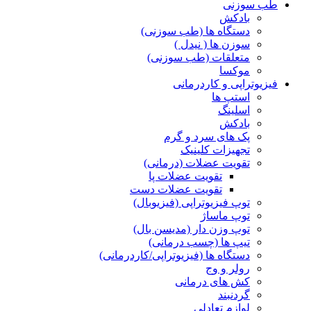
طب سوزنی
بادکش
دستگاه ها (طب سوزنی)
سوزن ها ( نیدل )
متعلقات (طب سوزنی)
موکسا
فیزیوتراپی و کاردرمانی
استپ ها
اسلینگ
بادکش
پک های سرد و گرم
تجهیزات کلینیک
تقویت عضلات (درمانی)
تقویت عضلات پا
تقویت عضلات دست
توپ فیزیوتراپی (فیزیوبال)
توپ ماساژ
توپ وزن دار (مدیسن بال)
تیپ ها (چسب درمانی)
دستگاه ها (فیزیوتراپی/کاردرمانی)
رولر و وج
کش های درمانی
گردنبند
لوازم تعادلی