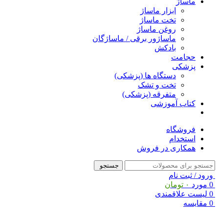
ماساژ
ابزار ماساژ
تخت ماساژ
روغن ماساژ
ماساژور برقی / ماساژگان
بادکش
حجامت
پزشکی
دستگاه ها (پزشکی)
تخت و تشک
متفرقه (پزشکی)
کتاب آموزشی
فروشگاه
استخدام
همکاری در فروش
جستجو
ورود / ثبت نام
0
مورد
۰
تومان
0
لیست علاقمندی
0
مقایسه