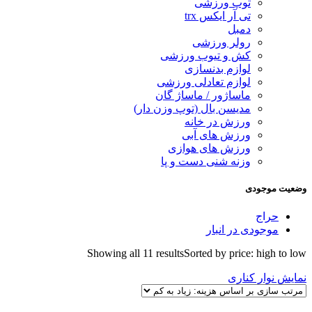
توپ ورزشی
تی آر ایکس trx
دمبل
رولر ورزشی
کش و تیوب ورزشی
لوازم بدنسازی
لوازم تعادلی ورزشی
ماساژور / ماساژ گان
مدیسن بال (توپ وزن دار)
ورزش در خانه
ورزش های آبی
ورزش های هوازی
وزنه شنی دست و پا
وضعیت موجودی
حراج
موجودی در انبار
Showing all 11 results
Sorted by price: high to low
نمایش نوار کناری