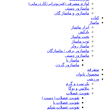
لوازم مصرفی (فیزیوتراپی/کاردرمانی)
ماساژور دستی
ماساژور و ماساژ گان
کتاب
ماساژ
ابزار ماساژ
بادکش
تخت ماساژ
توپ ماساژ
ماساژ رولر
ماساژور برقی / ماساژگان
ماساژور دستی
ماساژ پا
ماساژور گردن
متفرقه
محصول تایوان
ورزشی
پک سرد و گرم
پیلاتس و یوگا
تقویت عضلات
تقویت عضلات ( دست )
تقویت عضلات پا
تقویت عضلات شکم