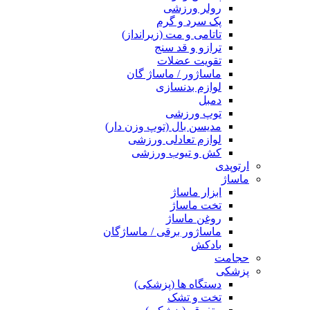
رولر ورزشی
پک سرد و گرم
تاتامی و مت (زیرانداز)
ترازو و قد سنج
تقویت عضلات
ماساژور / ماساژ گان
لوازم بدنسازی
دمبل
توپ ورزشی
مدیسن بال (توپ وزن دار)
لوازم تعادلی ورزشی
کش و تیوب ورزشی
ارتوپدی
ماساژ
ابزار ماساژ
تخت ماساژ
روغن ماساژ
ماساژور برقی / ماساژگان
بادکش
حجامت
پزشکی
دستگاه ها (پزشکی)
تخت و تشک