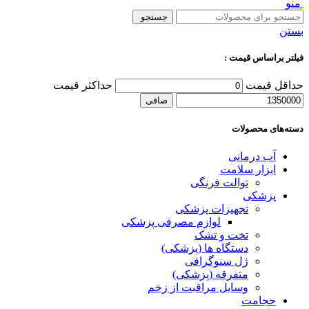
منو
جستجو
بستن
فیلتر براساس قیمت :
حداقل قیمت
حداكثر قيمت
صافی
دسته‌های محصولات
آب درمانی
ابزار سلامت
توالت فرنگی
پزشکی
تجهیزات پزشکی
لوازم مصرفی پزشکی
تخت و تشک
دستگاه ها (پزشکی)
ژل سنوگرافی
متفرقه (پزشکی)
وسایل مراقبت از زخم
حجامت