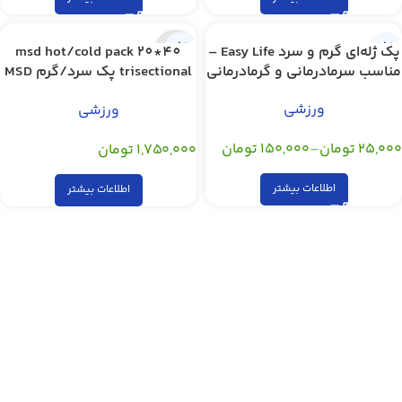
پک ژله‌ای گرم و سرد Easy Life –
msd hot/cold pack 20*40
ناموجود
مناسب سرما‌درمانی و گرما‌درمانی
trisectional پک سرد/گرم MSD
(سه‌تکه) با قابلیت تا شدن
ورزشی
ورزشی
,
,
,
,
,
,
۲۵,۰۰۰
تومان
–
۱۵۰,۰۰۰
تومان
۱,۷۵۰,۰۰۰
تومان
اطلاعات بیشتر
اطلاعات بیشتر