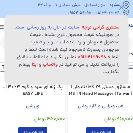
مشهد - بلوار استقلال - نبش استقلال 7 - پلاک 37
05136022032 - 09154159098
مشتری گرامی توجه:
سایت در حال به روز رسانی است.
در صورتیکه قیمت محصول درج نشده ، قیمت
محصول 0 تومان وارد شده است. و یا وضعیت
موجودی بصورت ناموجود ثبت شده است لطفا با
Showing all 4 results
شماره
09154159098
تماس بگیرید و اطلاعات دقیق
را دریافت کنید. یا می توانید در
واتساپ
و
ایتا
پیغام
نمایش نوار کناری
بگذارید.
ماساژور دستی MS 29 (تایوان)
پک ژله ای سرد و گرم 23*13 –
EASY LIFE
MS 29 Hand Massager (Taiwan)
فیزیوتراپی و کاردرمانی
ورزشی
,
,
,
,
,
,
,
۹۶۸,۰۰۰
تومان
۳۵۰,۰۰۰
تومان
اطلاعات بیشتر
اطلاعات بیشتر