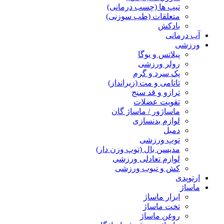
تیپ ها (چسب درمانی)
متعلقات (طب سوزنی)
بادکش
آب درمانی
ورزشی
پیلاتس و یوگا
رولر ورزشی
پک سرد و گرم
تاتامی و مت (زیرانداز)
ترازو و قد سنج
تقویت عضلات
ماساژور / ماساژ گان
لوازم بدنسازی
دمبل
توپ ورزشی
مدیسن بال (توپ وزن دار)
لوازم تعادلی ورزشی
کش و تیوب ورزشی
ارتوپدی
ماساژ
ابزار ماساژ
تخت ماساژ
روغن ماساژ