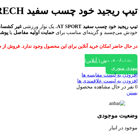
تیپ ریجید خود چسب سفید AT SPORT 5cm*4.5m STRECH
تیپ ریجید خود چسب سفید AT SPORT
، یک نوار ورزشی
غیر کشسا
خودش می‌چسبد و گزینه‌ای مناسب برای
حمایت اولیه مفاصل
یا
پوشا
در حال حاضر امکان خرید آنلاین برای این محصول وجود ندارد. فروش از طریق ایتا، واتساپ و یا تماس با
پشتیبان فروش ( آنلاین)
مهدی منوری
افزودن به لیست مقایسه ها
افزودن به لیست علاقمندی ها
0
نفر در حال مشاهده محصول
بستن
وضعیت موجودی
موجود در انبار