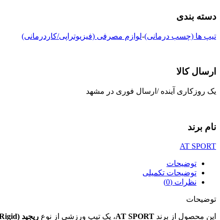
دسته بندی
تیپ ها (چسب درمانی)
-
لوازم مصرفی (فیزیوتراپی/کاردرمانی)
ارسال کالا
یک روزکاری آینده /ارسال فوری در مشهد
نام برند
AT SPORT
توضیحات
توضیحات تکمیلی
نظرات (0)
توضیحات
این محصول از برند
AT SPORT
، یک تیپ ورزشی از نوع
ریجید (Rigid)