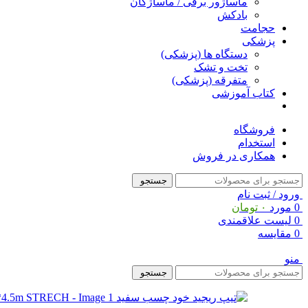
ماساژور برقی / ماساژگان
بادکش
حجامت
پزشکی
دستگاه ها (پزشکی)
تخت و تشک
متفرقه (پزشکی)
کتاب آموزشی
فروشگاه
استخدام
همکاری در فروش
جستجو
ورود / ثبت نام
0
مورد
۰
تومان
0
لیست علاقمندی
0
مقایسه
منو
جستجو