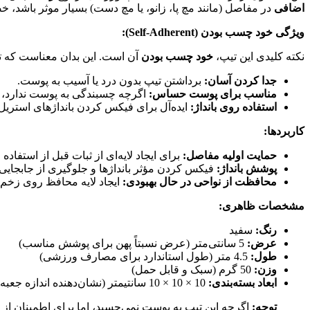
اضافی
در مفاصل (مانند مچ پا، زانو، یا مچ دست) بسیار موثر باشد، خ
ویژگی خود چسب بودن (Self-Adherent):
نکته کلیدی این تیپ،
خود چسب بودن
آن است. این بدان معناست که ت
جدا کردن آسان:
برداشتن تیپ بدون درد یا آسیب به پوست.
مناسب برای پوست حساس:
اگرچه چسبندگی به پوست ندارد، اما
استفاده روی بانداژ:
ایده‌آل برای فیکس کردن بانداژهای استریل 
کاربردها:
حمایت اولیه مفاصل:
برای ایجاد لایه‌ای از ثبات قبل از استفاده 
پوشش بانداژ:
فیکس کردن مؤثر بانداژها و جلوگیری از جابجایی آ
محافظت از نواحی در حال بهبودی:
ایجاد لایه محافظ روی زخم ی
مشخصات ظاهری:
رنگ:
سفید
عرض:
5 سانتی‌متر (عرض نسبتاً پهن برای پوشش مناسب)
طول:
4.5 متر (طول استاندارد برای مصارف ورزشی)
وزن:
50 گرم (سبک و قابل حمل)
ابعاد بسته‌بندی:
10 × 10 × 10 سانتیمتر (نشان‌دهنده اندازه جعبه یا بسته‌بندی محصول)
توجه:
اگرچه این تیپ به پوست نمی‌چسبد، اما برای اطمینان از پ