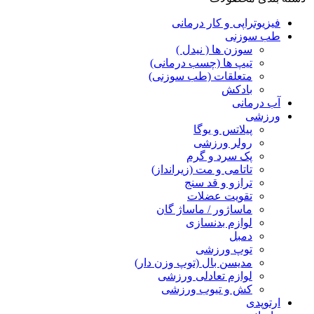
فیزیوتراپی و کار درمانی
طب سوزنی
سوزن ها ( نیدل )
تیپ ها (چسب درمانی)
متعلقات (طب سوزنی)
بادکش
آب درمانی
ورزشی
پیلاتس و یوگا
رولر ورزشی
پک سرد و گرم
تاتامی و مت (زیرانداز)
ترازو و قد سنج
تقویت عضلات
ماساژور / ماساژ گان
لوازم بدنسازی
دمبل
توپ ورزشی
مدیسن بال (توپ وزن دار)
لوازم تعادلی ورزشی
کش و تیوب ورزشی
ارتوپدی