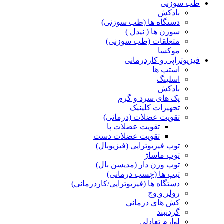
طب سوزنی
بادکش
دستگاه ها (طب سوزنی)
سوزن ها ( نیدل )
متعلقات (طب سوزنی)
موکسا
فیزیوتراپی و کاردرمانی
استپ ها
اسلینگ
بادکش
پک های سرد و گرم
تجهیزات کلینیک
تقویت عضلات (درمانی)
تقویت عضلات پا
تقویت عضلات دست
توپ فیزیوتراپی (فیزیوبال)
توپ ماساژ
توپ وزن دار (مدیسن بال)
تیپ ها (چسب درمانی)
دستگاه ها (فیزیوتراپی/کاردرمانی)
رولر و وج
کش های درمانی
گردنبند
لوازم تعادلی