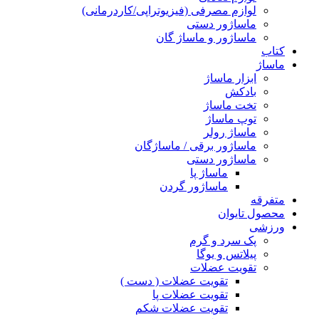
لوازم مصرفی (فیزیوتراپی/کاردرمانی)
ماساژور دستی
ماساژور و ماساژ گان
کتاب
ماساژ
ابزار ماساژ
بادکش
تخت ماساژ
توپ ماساژ
ماساژ رولر
ماساژور برقی / ماساژگان
ماساژور دستی
ماساژ پا
ماساژور گردن
متفرقه
محصول تایوان
ورزشی
پک سرد و گرم
پیلاتس و یوگا
تقویت عضلات
تقویت عضلات ( دست )
تقویت عضلات پا
تقویت عضلات شکم