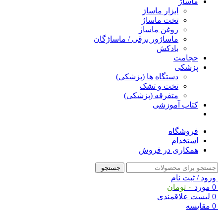
ماساژ
ابزار ماساژ
تخت ماساژ
روغن ماساژ
ماساژور برقی / ماساژگان
بادکش
حجامت
پزشکی
دستگاه ها (پزشکی)
تخت و تشک
متفرقه (پزشکی)
کتاب آموزشی
فروشگاه
استخدام
همکاری در فروش
جستجو
ورود / ثبت نام
0
مورد
۰
تومان
0
لیست علاقمندی
0
مقایسه