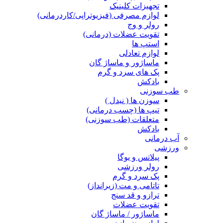
تجهیزات کلینیک
لوازم مصرفی (فیزیوتراپی/کاردرمانی)
رولر و وج
تقویت عضلات (درمانی)
استپ ها
لوازم تعادلی
ماساژور و ماساژ گان
پک های سرد و گرم
بادکش
طب سوزنی
سوزن ها ( نیدل )
تیپ ها (چسب درمانی)
متعلقات (طب سوزنی)
بادکش
آب درمانی
ورزشی
پیلاتس و یوگا
رولر ورزشی
پک سرد و گرم
تاتامی و مت (زیرانداز)
ترازو و قد سنج
تقویت عضلات
ماساژور / ماساژ گان