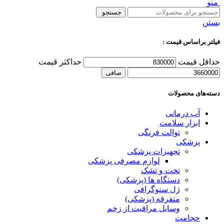
منو
جستجو
بستن
فیلتر براساس قیمت :
حداقل قیمت
حداكثر قيمت
صافی
دسته‌های محصولات
آب درمانی
ابزار سلامت
توالت فرنگی
پزشکی
تجهیزات پزشکی
لوازم مصرفی پزشکی
تخت و تشک
دستگاه ها (پزشکی)
ژل سنوگرافی
متفرقه (پزشکی)
وسایل مراقبت از زخم
حجامت