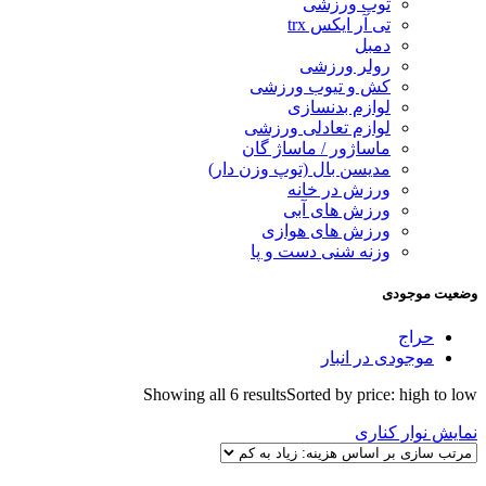
توپ ورزشی
تی آر ایکس trx
دمبل
رولر ورزشی
کش و تیوب ورزشی
لوازم بدنسازی
لوازم تعادلی ورزشی
ماساژور / ماساژ گان
مدیسن بال (توپ وزن دار)
ورزش در خانه
ورزش های آبی
ورزش های هوازی
وزنه شنی دست و پا
وضعیت موجودی
حراج
موجودی در انبار
Showing all 6 results
Sorted by price: high to low
نمایش نوار کناری