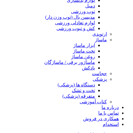
لوازم بدنسازی
دمبل
توپ ورزشی
مدیسن بال (توپ وزن دار)
لوازم تعادلی ورزشی
کش و تیوب ورزشی
ارتوپدی
ماساژ
ابزار ماساژ
تخت ماساژ
روغن ماساژ
ماساژور برقی / ماساژگان
بادکش
حجامت
پزشکی
دستگاه ها (پزشکی)
تخت و تشک
متفرقه (پزشکی)
کتاب آموزشی
درباره ما
تماس با ما
همکاری در فروش
استخدام