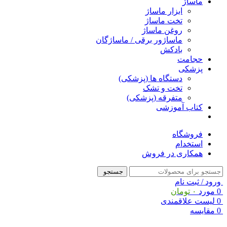
ماساژ
ابزار ماساژ
تخت ماساژ
روغن ماساژ
ماساژور برقی / ماساژگان
بادکش
حجامت
پزشکی
دستگاه ها (پزشکی)
تخت و تشک
متفرقه (پزشکی)
کتاب آموزشی
فروشگاه
استخدام
همکاری در فروش
جستجو
ورود / ثبت نام
0
مورد
۰
تومان
0
لیست علاقمندی
0
مقایسه