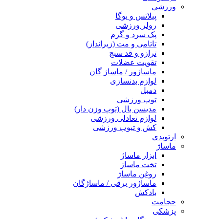
ورزشی
پیلاتس و یوگا
رولر ورزشی
پک سرد و گرم
تاتامی و مت (زیرانداز)
ترازو و قد سنج
تقویت عضلات
ماساژور / ماساژ گان
لوازم بدنسازی
دمبل
توپ ورزشی
مدیسن بال (توپ وزن دار)
لوازم تعادلی ورزشی
کش و تیوب ورزشی
ارتوپدی
ماساژ
ابزار ماساژ
تخت ماساژ
روغن ماساژ
ماساژور برقی / ماساژگان
بادکش
حجامت
پزشکی