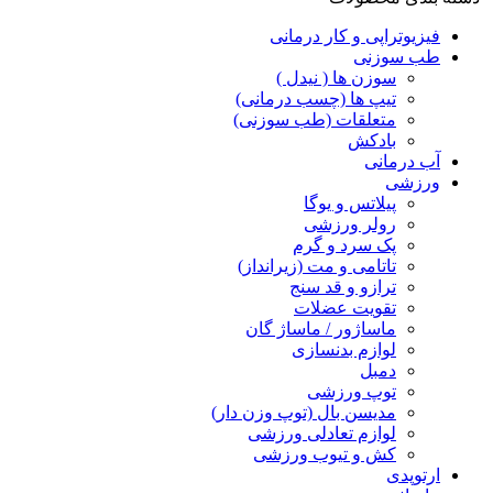
فیزیوتراپی و کار درمانی
طب سوزنی
سوزن ها ( نیدل )
تیپ ها (چسب درمانی)
متعلقات (طب سوزنی)
بادکش
آب درمانی
ورزشی
پیلاتس و یوگا
رولر ورزشی
پک سرد و گرم
تاتامی و مت (زیرانداز)
ترازو و قد سنج
تقویت عضلات
ماساژور / ماساژ گان
لوازم بدنسازی
دمبل
توپ ورزشی
مدیسن بال (توپ وزن دار)
لوازم تعادلی ورزشی
کش و تیوب ورزشی
ارتوپدی