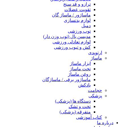
ترازو و قد سنج
تقویت عضلات
ماساژور / ماساژ گان
لوازم بدنسازی
دمبل
توپ ورزشی
مدیسن بال (توپ وزن دار)
لوازم تعادلی ورزشی
کش و تیوب ورزشی
ارتوپدی
ماساژ
ابزار ماساژ
تخت ماساژ
روغن ماساژ
ماساژور برقی / ماساژگان
بادکش
حجامت
پزشکی
دستگاه ها (پزشکی)
تخت و تشک
متفرقه (پزشکی)
کتاب آموزشی
درباره ما