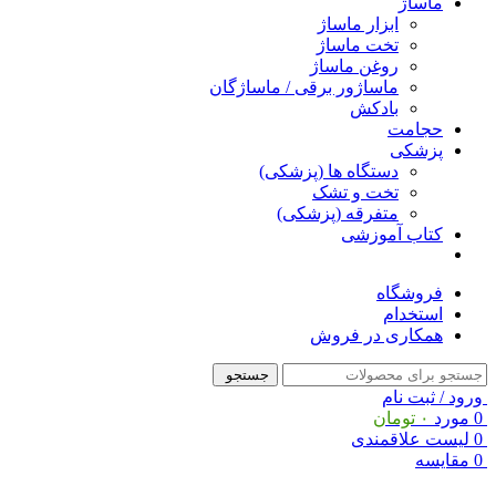
ماساژ
ابزار ماساژ
تخت ماساژ
روغن ماساژ
ماساژور برقی / ماساژگان
بادکش
حجامت
پزشکی
دستگاه ها (پزشکی)
تخت و تشک
متفرقه (پزشکی)
کتاب آموزشی
فروشگاه
استخدام
همکاری در فروش
جستجو
ورود / ثبت نام
0
مورد
۰
تومان
0
لیست علاقمندی
0
مقایسه