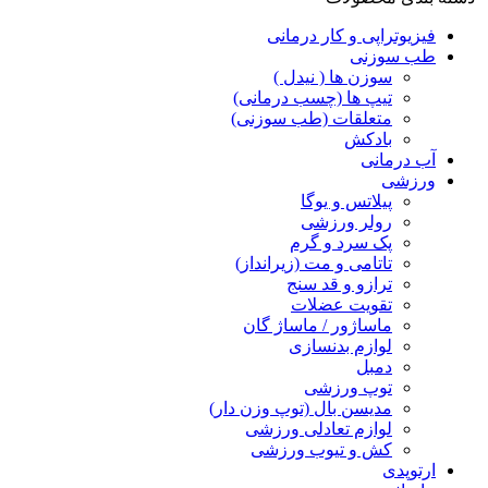
فیزیوتراپی و کار درمانی
طب سوزنی
سوزن ها ( نیدل )
تیپ ها (چسب درمانی)
متعلقات (طب سوزنی)
بادکش
آب درمانی
ورزشی
پیلاتس و یوگا
رولر ورزشی
پک سرد و گرم
تاتامی و مت (زیرانداز)
ترازو و قد سنج
تقویت عضلات
ماساژور / ماساژ گان
لوازم بدنسازی
دمبل
توپ ورزشی
مدیسن بال (توپ وزن دار)
لوازم تعادلی ورزشی
کش و تیوب ورزشی
ارتوپدی