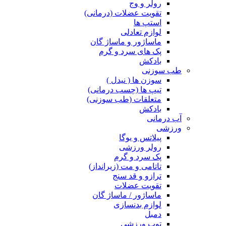
رولر و وج
تقویت عضلات (درمانی)
استپ ها
لوازم تعادلی
ماساژور و ماساژ گان
پک های سرد و گرم
بادکش
طب سوزنی
سوزن ها ( نیدل )
تیپ ها (چسب درمانی)
متعلقات (طب سوزنی)
بادکش
آب درمانی
ورزشی
پیلاتس و یوگا
رولر ورزشی
پک سرد و گرم
تاتامی و مت (زیرانداز)
ترازو و قد سنج
تقویت عضلات
ماساژور / ماساژ گان
لوازم بدنسازی
دمبل
توپ ورزشی