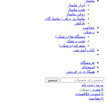
ماساژ
ابزار ماساژ
تخت ماساژ
روغن ماساژ
ماساژور برقی / ماساژگان
بادکش
حجامت
پزشکی
دستگاه ها (پزشکی)
تخت و تشک
متفرقه (پزشکی)
کتاب آموزشی
فروشگاه
استخدام
همکاری در فروش
جستجو
ورود / ثبت نام
0
مورد
۰
تومان
0
لیست علاقمندی
0
مقایسه