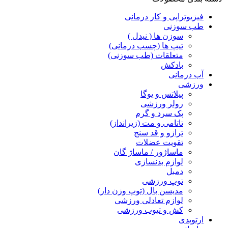
فیزیوتراپی و کار درمانی
طب سوزنی
سوزن ها ( نیدل )
تیپ ها (چسب درمانی)
متعلقات (طب سوزنی)
بادکش
آب درمانی
ورزشی
پیلاتس و یوگا
رولر ورزشی
پک سرد و گرم
تاتامی و مت (زیرانداز)
ترازو و قد سنج
تقویت عضلات
ماساژور / ماساژ گان
لوازم بدنسازی
دمبل
توپ ورزشی
مدیسن بال (توپ وزن دار)
لوازم تعادلی ورزشی
کش و تیوب ورزشی
ارتوپدی