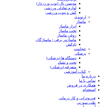
مدیسن بال (توپ وزن دار)
لوازم تعادلی ورزشی
کش و تیوب ورزشی
ارتوپدی
ماساژ
ابزار ماساژ
تخت ماساژ
روغن ماساژ
ماساژور برقی / ماساژگان
بادکش
حجامت
پزشکی
دستگاه ها (پزشکی)
تخت و تشک
متفرقه (پزشکی)
کتاب آموزشی
درباره ما
تماس با ما
همکاری در فروش
استخدام
فیزیوتراپی و کار درمانی
طب سوزنی