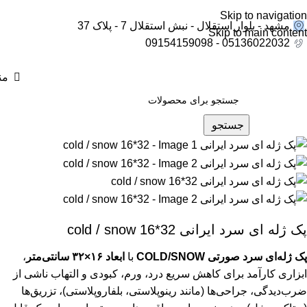
Skip to navigation
مشهد - بلوار استقلال - نبش استقلال 7 - پلاک 37
Skip to main content
05136022032 - 09154159098
من
جستجو
پک ژله ای سرد ایرانی cold / snow 16*32
پک ژله‌ای سرد صورتی COLD/SNOW
با
ابعاد ۱۶×۳۲ سانتی‌متر
،
ابزاری کارآمد برای کاهش سریع درد، ورم، کبودی و التهاب ناشی از
ضرب‌دیدگی، جراحی‌ها (مانند رینوپلاستی، بلفاروپلاستی)، تزریق‌ها