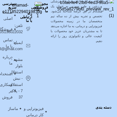
کمک درمانی، فیزیوتراپی، پزشکی
مجوزهای
دسترسی
ورزشی و طب سوزنی به عنوان یک
فروشگاهی
سریع
ما
پیشگام در این عرصه شناخته می‌شود.
صفحه
راه
تخصص و تجربه بیش از ده ساله تیم
ارتباطی
اصلی
با ما
متخصصان ما در زمینه محصولات
تلفن:
فیزیوتراپی و درمانی، به ما اجازه می‌دهد
فروشگا
تا به مشتریان عزیز خود محصولات با
05136022032
کیفیت عالی و تکنولوژی روز را ارائه
تماس
دهیم.
ایمیل:
با ما
403@gmail.com
درباره
مشهد -
ما
بلوار
استقلال
استخدام
- نبش
استقلال
همکاری
7 - پلاک
در
37
فروش
دسته بندی
فیزیوتراپی و
ماساژ
کار درمانی