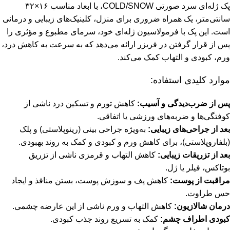
پک ژله‌ای سرد صورتی COLD/SNOW، با ابعاد مناسب ۱۶×۳۲
سانتی‌متر، یک همراه ضروری برای منزل، کلینیک‌های زیبایی و درمانی
است. این پک با فرمولاسیون ژله‌ای خود، سرمای مطبوع و مؤثری را
پس از قرار گرفتن در فریزر ارائه می‌دهد که به سرعت به کاهش درد،
ورم، کبودی و التهاب کمک می‌کند.
موارد کلیدی استفاده:
پس از ضرب‌دیدگی و آسیب:
کاهش تورم و تسکین درد ناشی از
کوفتگی‌ها و ضربه‌های ورزشی یا اتفاقی.
بعد از جراحی‌های زیبایی:
به‌ویژه جراحی بینی (رینوپلاستی) و پلک
(بلفاروپلاستی)، برای کاهش ورم و کبودی و کمک به روند بهبودی.
بعد از تزریقات زیبایی:
کاهش التهاب و قرمزی ناشی از تزریق
بوتاکس، فیلر یا ژل.
مراقبت از پوست:
کاهش پف و سوزش پوست، بستن منافذ و ایجاد
حس طراوت.
درمان شالازیون:
کاهش التهاب و ورم ناشی از این عارضه چشمی.
کبودی اطراف چشم:
کمک به تسریع روند جذب کبودی.