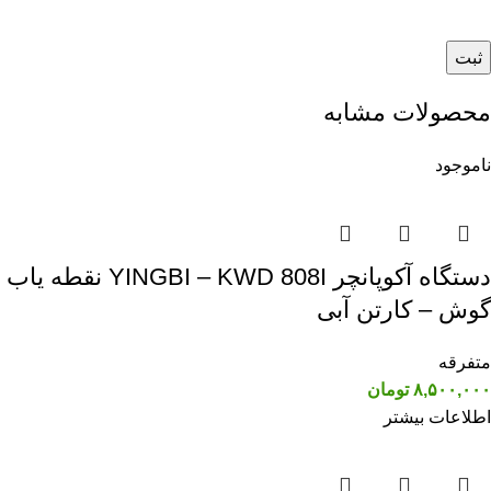
محصولات مشابه
ناموجود
دستگاه آکوپانچر YINGBI – KWD 808I نقطه یاب
گوش – کارتن آبی
متفرقه
۸,۵۰۰,۰۰۰
تومان
اطلاعات بیشتر