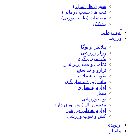
سوزن ها ( نیدل )
تیپ ها (چسب درمانی)
متعلقات (طب سوزنی)
بادکش
آب درمانی
ورزشی
پیلاتس و یوگا
رولر ورزشی
پک سرد و گرم
تاتامی و مت (زیرانداز)
ترازو و قد سنج
تقویت عضلات
ماساژور / ماساژ گان
لوازم بدنسازی
دمبل
توپ ورزشی
مدیسن بال (توپ وزن دار)
لوازم تعادلی ورزشی
کش و تیوب ورزشی
ارتوپدی
ماساژ