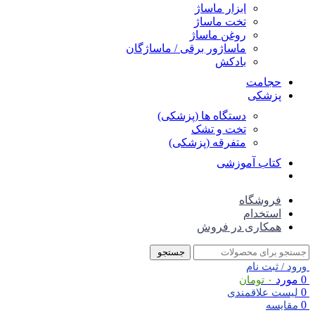
ابزار ماساژ
تخت ماساژ
روغن ماساژ
ماساژور برقی / ماساژگان
بادکش
حجامت
پزشکی
دستگاه ها (پزشکی)
تخت و تشک
متفرقه (پزشکی)
کتاب آموزشی
فروشگاه
استخدام
همکاری در فروش
جستجو
ورود / ثبت نام
0
مورد
۰
تومان
0
لیست علاقمندی
0
مقایسه