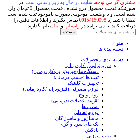
مشتری گرامی توجه:
سایت در حال به روز رسانی است.
در
صورتیکه قیمت محصول درج نشده ، قیمت محصول 0 تومان وارد
شده است. و یا وضعیت موجودی بصورت ناموجود ثبت شده است
لطفا با شماره
09154159098
تماس بگیرید و اطلاعات دقیق را
دریافت کنید. یا می توانید در
واتساپ
و
ایتا
پیغام بگذارید.
جستجو
منو
دسته بندی‌ها
دسته بندی محصولات
فیزیوتراپی و کاردرمانی
دستگاه ها (فیزیوتراپی/کاردرمانی)
تیپ ها (چسب درمانی)
تجهیزات کلینیک
لوازم مصرفی (فیزیوتراپی/کاردرمانی)
رولر و وج
تقویت عضلات (درمانی)
استپ ها
لوازم تعادلی
ماساژور و ماساژ گان
پک های سرد و گرم
بادکش
طب سوزنی