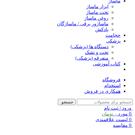
ماساژ
ابزار ماساژ
تخت ماساژ
روغن ماساژ
ماساژور برقی / ماساژگان
بادکش
حجامت
پزشکی
دستگاه ها (پزشکی)
تخت و تشک
متفرقه (پزشکی)
کتاب آموزشی
فروشگاه
استخدام
همکاری در فروش
جستجو
ورود / ثبت نام
0
مورد
۰
تومان
0
لیست علاقمندی
0
مقایسه