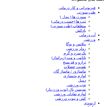
فیزیوتراپی و کار درمانی
طب سوزنی
سوزن ها ( نیدل )
تیپ ها (چسب درمانی)
متعلقات (طب سوزنی)
بادکش
آب درمانی
ورزشی
پیلاتس و یوگا
رولر ورزشی
پک سرد و گرم
تاتامی و مت (زیرانداز)
ترازو و قد سنج
تقویت عضلات
ماساژور / ماساژ گان
لوازم بدنسازی
دمبل
توپ ورزشی
مدیسن بال (توپ وزن دار)
لوازم تعادلی ورزشی
کش و تیوب ورزشی
ارتوپدی