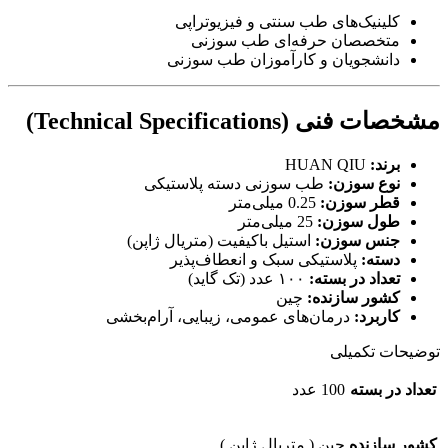
کلینیک‌های طب سنتی و فیزیوتراپی
متخصصان حرفه‌ای طب سوزنی
دانشجویان و کارآموزان طب سوزنی
مشخصات فنی (Technical Specifications)
برند:
HUAN QIU
نوع سوزن:
طب سوزنی دسته پلاستیکی
قطر سوزن:
0.25 میلی‌متر
طول سوزن:
25 میلی‌متر
جنس سوزن:
استیل باکیفیت (متریال ژاپن)
دسته:
پلاستیکی سبک و انعطاف‌پذیر
تعداد در بسته:
۱۰۰ عدد (تک گاید)
کشور سازنده:
چین
کاربرد:
درمان‌های عمومی، زیبایی، آرام‌بخشی
توضیحات تکمیلی
تعداد در بسته
100 عدد
کشور سازنده
چین ( متریال ژاپن )