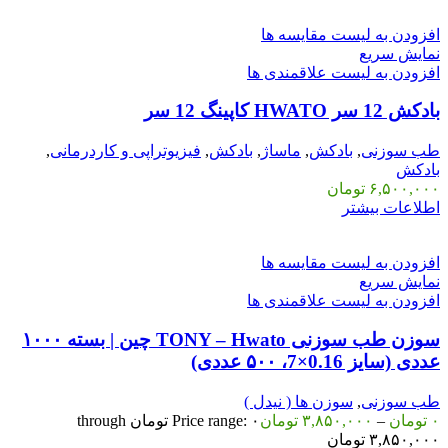
افزودن به لیست مقایسه ها
نمایش سریع
افزودن به لیست علاقمندی ها
بادکش 12 سر HWATO کاپینگ 12 سر
طب سوزنی
,
بادکش
,
ماساژ
,
بادکش
,
فیزیوتراپی و کاردرمانی
,
بادکش
۶,۵۰۰,۰۰۰
تومان
اطلاعات بیشتر
افزودن به لیست مقایسه ها
نمایش سریع
افزودن به لیست علاقمندی ها
سوزن طب سوزنی TONY – Hwato چین | بسته ۱۰۰۰
عددی (سایز 0.16×7، ۵۰۰ عددی)
طب سوزنی
,
سوزن ها ( نیدل )
۰
تومان
–
۳,۸۵۰,۰۰۰
تومان
Price range: ۰ تومان through
۳,۸۵۰,۰۰۰ تومان