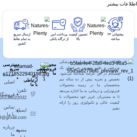
اطلاعات بیشتر
پشتیبانی ۲۴
تضمین کیفیت
پرداخت امن
ارسال سریع
ساعته
بالا
از درگاه بانکی
به تمام نقاط
کشور
فروشگاه کالای طب پیشگامان نوین با
بیش از ده سال سابقه خدمت به
مشتریان در زمینه فروش محصولات
کمک درمانی، فیزیوتراپی، پزشکی
مجوزهای
دسترسی
ورزشی و طب سوزنی به عنوان یک
فروشگاهی
سریع
ما
پیشگام در این عرصه شناخته می‌شود.
صفحه
راه
تخصص و تجربه بیش از ده ساله تیم
ارتباطی
اصلی
با ما
متخصصان ما در زمینه محصولات
تلفن:
فیزیوتراپی و درمانی، به ما اجازه می‌دهد
فروشگا
تا به مشتریان عزیز خود محصولات با
05136022032
کیفیت عالی و تکنولوژی روز را ارائه
تماس
دهیم.
ایمیل:
با ما
403@gmail.com
درباره
مشهد -
ما