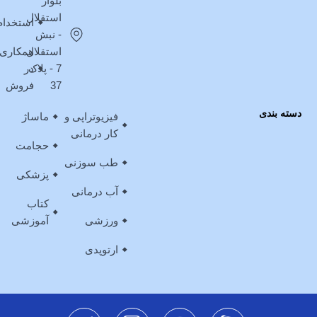
بلوار
استقلال
استخدام
- نبش
استقلال
همکاری
7 - پلاک
در
37
فروش
دسته بندی
فیزیوتراپی و
ماساژ
کار درمانی
حجامت
طب سوزنی
پزشکی
آب درمانی
کتاب
ورزشی
آموزشی
ارتوپدی