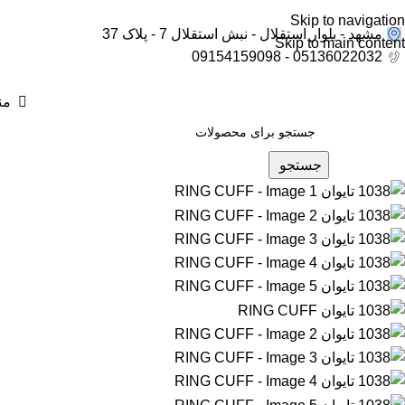
Skip to navigation
مشهد - بلوار استقلال - نبش استقلال 7 - پلاک 37
Skip to main content
05136022032 - 09154159098
من
جستجو