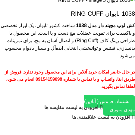
1038 تایوان RING CUFF
کش لوپ مچ‌بند دار مدل 1038
ساخت کشور تایوان، یک ابزار تخصصی
و باکیفیت برای تقویت عضلات مچ دست و پا است. این محصول با
طراحی رینگ کاف (Ring Cuff) و اتصال آسان به مچ، برای تمرینات
بدنسازی، فیتنس و توانبخشی انتخابی ایده‌آل و بسیار بادوام محسوب
می‌شود.
در حال حاضر امکان خرید آنلاین برای این محصول وجود ندارد. فروش از
طریق ایتا، واتساپ و یا تماس با شماره 09154159098 انجام می شود،
لطفا تماس بگیرید.
پشتیبان فروش ( آنلاین)
افزودن به لیست مقایسه ها
مهدی منوری
افزودن به لیست علاقمندی ها