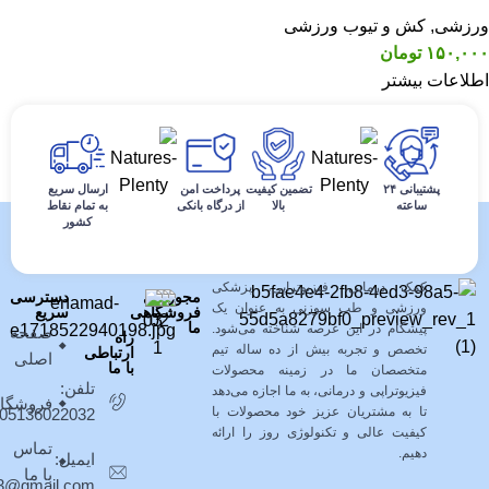
ورزشی
,
کش و تیوب ورزشی
۱۵۰,۰۰۰
تومان
اطلاعات بیشتر
پشتیبانی ۲۴
تضمین کیفیت
پرداخت امن
ارسال سریع
ساعته
بالا
از درگاه بانکی
به تمام نقاط
کشور
فروشگاه کالای طب پیشگامان نوین با
بیش از ده سال سابقه خدمت به
مشتریان در زمینه فروش محصولات
کمک درمانی، فیزیوتراپی، پزشکی
مجوزهای
دسترسی
ورزشی و طب سوزنی به عنوان یک
فروشگاهی
سریع
ما
پیشگام در این عرصه شناخته می‌شود.
صفحه
راه
تخصص و تجربه بیش از ده ساله تیم
ارتباطی
اصلی
با ما
متخصصان ما در زمینه محصولات
تلفن:
فیزیوتراپی و درمانی، به ما اجازه می‌دهد
فروشگا
تا به مشتریان عزیز خود محصولات با
05136022032
کیفیت عالی و تکنولوژی روز را ارائه
تماس
دهیم.
ایمیل:
با ما
403@gmail.com