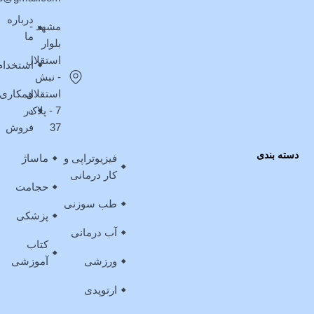
درباره
مشهد -
ما
بلوار
استقلال
استخدام
- نبش
استقلال
همکاری
7 - پلاک
در
37
فروش
دسته بندی
فیزیوتراپی و
ماساژ
کار درمانی
حجامت
طب سوزنی
پزشکی
آب درمانی
کتاب
ورزشی
آموزشی
ارتوپدی