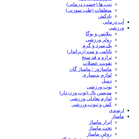
تیپ ها (چسب درمانی)
متعلقات (طب سوزنی)
بادکش
آب درمانی
ورزشی
پیلاتس و یوگا
رولر ورزشی
پک سرد و گرم
تاتامی و مت (زیرانداز)
ترازو و قد سنج
تقویت عضلات
ماساژور / ماساژ گان
لوازم بدنسازی
دمبل
توپ ورزشی
مدیسن بال (توپ وزن دار)
لوازم تعادلی ورزشی
کش و تیوب ورزشی
ارتوپدی
ماساژ
ابزار ماساژ
تخت ماساژ
روغن ماساژ