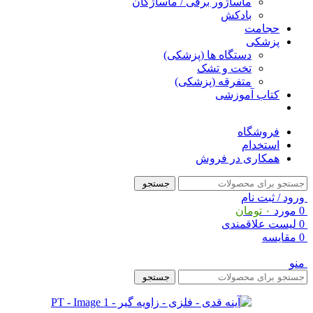
ماساژور برقی / ماساژگان
بادکش
حجامت
پزشکی
دستگاه ها (پزشکی)
تخت و تشک
متفرقه (پزشکی)
کتاب آموزشی
فروشگاه
استخدام
همکاری در فروش
جستجو
ورود / ثبت نام
0
مورد
۰
تومان
0
لیست علاقمندی
0
مقایسه
منو
جستجو