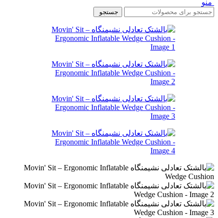
منو
جستجو