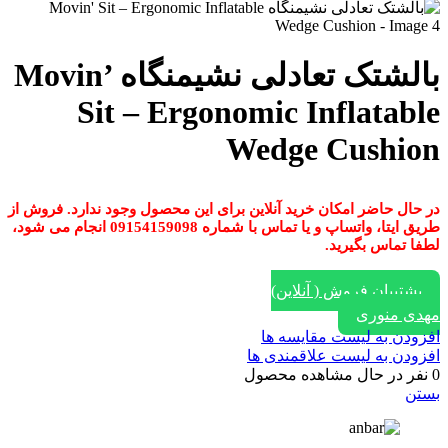
بالشتک تعادلی نشیمنگاه Movin’
Sit – Ergonomic Inflatable
Wedge Cushion
در حال حاضر امکان خرید آنلاین برای این محصول وجود ندارد. فروش از
طریق ایتا، واتساپ و یا تماس با شماره 09154159098 انجام می شود،
لطفا تماس بگیرید.
پشتیبان فروش ( آنلاین)
مهدی منوری
افزودن به لیست مقایسه ها
افزودن به لیست علاقمندی ها
0
نفر در حال مشاهده محصول
بستن