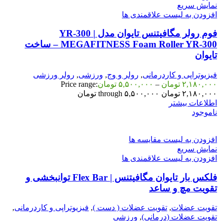
نمایش سریع
افزودن به لیست علاقمندی ها
فوم رولر مگافیتنس تایوان مدل YR-300 |
MEGAFITNESS Foam Roller YR-300 – ساخت
تایوان
فیزیوتراپی و کاردرمانی
,
رولر و وج
,
ورزشی
,
رولر ورزشی
۲,۱۸۰,۰۰۰
تومان
–
۵,۵۰۰,۰۰۰
تومان
Price range:
۲,۱۸۰,۰۰۰ تومان through ۵,۵۰۰,۰۰۰ تومان
اطلاعات بیشتر
ناموجود
افزودن به لیست مقایسه ها
نمایش سریع
افزودن به لیست علاقمندی ها
فلکس بار تایوان مگافیتنس | Flex Bar توانبخشی و
تقویت مچ و ساعد
تقویت عضلات
,
تقویت عضلات ( دست )
,
فیزیوتراپی و کاردرمانی
,
تقویت عضلات (درمانی)
,
ورزشی