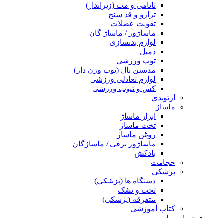
تاتامی و مت (زیرانداز)
ترازو و قد سنج
تقویت عضلات
ماساژور / ماساژ گان
لوازم بدنسازی
دمبل
توپ ورزشی
مدیسن بال (توپ وزن دار)
لوازم تعادلی ورزشی
کش و تیوب ورزشی
ارتوپدی
ماساژ
ابزار ماساژ
تخت ماساژ
روغن ماساژ
ماساژور برقی / ماساژگان
بادکش
حجامت
پزشکی
دستگاه ها (پزشکی)
تخت و تشک
متفرقه (پزشکی)
کتاب آموزشی
درباره ما