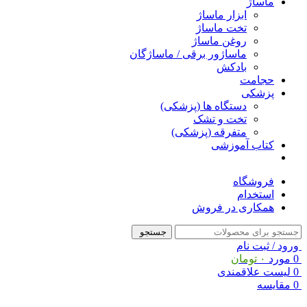
ماساژ
ابزار ماساژ
تخت ماساژ
روغن ماساژ
ماساژور برقی / ماساژگان
بادکش
حجامت
پزشکی
دستگاه ها (پزشکی)
تخت و تشک
متفرقه (پزشکی)
کتاب آموزشی
فروشگاه
استخدام
همکاری در فروش
جستجو
ورود / ثبت نام
0
مورد
۰
تومان
0
لیست علاقمندی
0
مقایسه