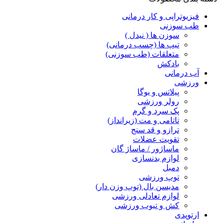
فیزیوتراپی و کار درمانی
طب سوزنی
سوزن ها ( نیدل )
تیپ ها (چسب درمانی)
متعلقات (طب سوزنی)
بادکش
آب درمانی
ورزشی
پیلاتس و یوگا
رولر ورزشی
پک سرد و گرم
تاتامی و مت (زیرانداز)
ترازو و قد سنج
تقویت عضلات
ماساژور / ماساژ گان
لوازم بدنسازی
دمبل
توپ ورزشی
مدیسن بال (توپ وزن دار)
لوازم تعادلی ورزشی
کش و تیوب ورزشی
ارتوپدی