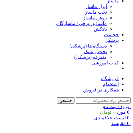
ماساژ
ابزار ماساژ
تخت ماساژ
روغن ماساژ
ماساژور برقی / ماساژگان
بادکش
حجامت
پزشکی
دستگاه ها (پزشکی)
تخت و تشک
متفرقه (پزشکی)
کتاب آموزشی
فروشگاه
استخدام
همکاری در فروش
جستجو
ورود / ثبت نام
0
مورد
۰
تومان
0
لیست علاقمندی
0
مقایسه