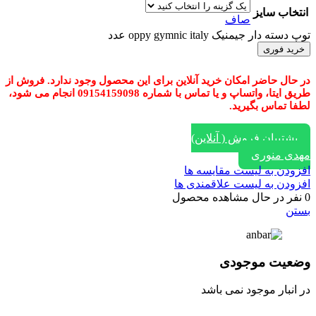
انتخاب سایز
صاف
توپ دسته دار جیمنیک oppy gymnic italy عدد
خرید فوری
در حال حاضر امکان خرید آنلاین برای این محصول وجود ندارد. فروش از
طریق ایتا، واتساپ و یا تماس با شماره 09154159098 انجام می شود،
لطفا تماس بگیرید.
پشتیبان فروش ( آنلاین)
مهدی منوری
افزودن به لیست مقایسه ها
افزودن به لیست علاقمندی ها
0
نفر در حال مشاهده محصول
بستن
وضعیت موجودی
در انبار موجود نمی باشد