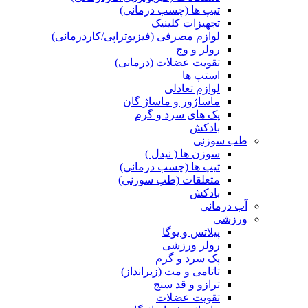
تیپ ها (چسب درمانی)
تجهیزات کلینیک
لوازم مصرفی (فیزیوتراپی/کاردرمانی)
رولر و وج
تقویت عضلات (درمانی)
استپ ها
لوازم تعادلی
ماساژور و ماساژ گان
پک های سرد و گرم
بادکش
طب سوزنی
سوزن ها ( نیدل )
تیپ ها (چسب درمانی)
متعلقات (طب سوزنی)
بادکش
آب درمانی
ورزشی
پیلاتس و یوگا
رولر ورزشی
پک سرد و گرم
تاتامی و مت (زیرانداز)
ترازو و قد سنج
تقویت عضلات