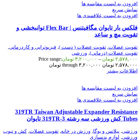
افزودن به لیست مقایسه ها
نمایش سریع
افزودن به لیست علاقمندی ها
فلکس بار تایوان مگافیتنس | Flex Bar توانبخشی و
تقویت مچ و ساعد
تقویت عضلات
,
تقویت عضلات ( دست )
,
فیزیوتراپی و کاردرمانی
,
تقویت عضلات (درمانی)
,
ورزشی
۲,۵۷۸,۰۰۰
تومان
–
۳,۲۰۰,۰۰۰
تومان
Price range:
۲,۵۷۸,۰۰۰ تومان through ۳,۲۰۰,۰۰۰ تومان
اطلاعات بیشتر
افزودن به لیست مقایسه ها
نمایش سریع
افزودن به لیست علاقمندی ها
319TR Taiwan Adjustable Expander Resistance
Tubes کش ورزشی سه رشته 3-319TR تایوان
ورزشی
,
پیلاتس و یوگا
,
ورزش در خانه
,
تقویت عضلات
,
کش و تیوب
ورزشی
,
لوازم بدنسازی