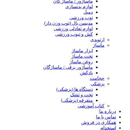
ماساژور / ماساژ گان
لوازم بدنسازی
دمبل
توپ ورزشی
مدیسن بال (توپ وزن دار)
لوازم تعادلی ورزشی
کش و تیوب ورزشی
ارتوپدی
ماساژ
ابزار ماساژ
تخت ماساژ
روغن ماساژ
ماساژور برقی / ماساژگان
بادکش
حجامت
پزشکی
دستگاه ها (پزشکی)
تخت و تشک
متفرقه (پزشکی)
کتاب آموزشی
درباره ما
تماس با ما
همکاری در فروش
استخدام