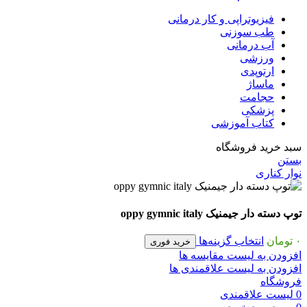
فیزیوتراپی و کار درمانی
طب سوزنی
آب درمانی
ورزشی
ارتوپدی
ماساژ
حجامت
پزشکی
کتاب آموزشی
سبد خرید فروشگاه
بستن
نوار کناری
توپ دسته دار جیمنیک oppy gymnic italy
۰
تومان
انتخاب گزینه‌ها
خرید فوری
افزودن به لیست مقایسه ها
افزودن به لیست علاقمندی ها
فروشگاه
0
لیست علاقمندی