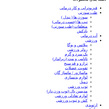
فیزیوتراپی و کار درمانی
طب سوزنی
سوزن ها ( نیدل )
تیپ ها (چسب درمانی)
متعلقات (طب سوزنی)
بادکش
آب درمانی
ورزشی
پیلاتس و یوگا
رولر ورزشی
پک سرد و گرم
تاتامی و مت (زیرانداز)
ترازو و قد سنج
تقویت عضلات
ماساژور / ماساژ گان
لوازم بدنسازی
دمبل
توپ ورزشی
مدیسن بال (توپ وزن دار)
لوازم تعادلی ورزشی
کش و تیوب ورزشی
ارتوپدی