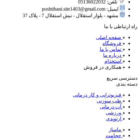
تلفن: 05136022032
ایمیل: poshtibani.site1403@gmail.com
مشهد - بلوار استقلال - نبش استقلال 7 - پلاک 37
راه ارتباطی با ما
صفحه اصلی
فروشگاه
تماس با ما
درباره ما
استخدام
همکاری در فروش
دسترسی سریع
دسته بندی
فیزیوتراپی و کار درمانی
طب سوزنی
آب درمانی
ورزشی
ارتوپدی
ماساژ
حجامت