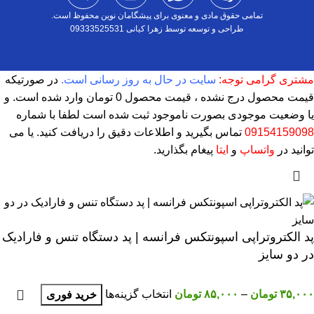
تمامی حقوق مادی و معنوی برای پیشگامان نوین محفوظ است.
طراحی و توسعه توسط زهرا کیانی 09333525531
مشتری گرامی توجه:
سایت در حال به روز رسانی است.
در صورتیکه
قیمت محصول درج نشده ، قیمت محصول 0 تومان وارد شده است. و
یا وضعیت موجودی بصورت ناموجود ثبت شده است لطفا با شماره
09154159098
تماس بگیرید و اطلاعات دقیق را دریافت کنید. یا می
توانید در
واتساپ
و
ایتا
پیغام بگذارید.
پد الکتروتراپی اسپونتکس فرانسه | پد دستگاه تنس و فارادیک
در دو سایز
۳۵,۰۰۰
تومان
–
۸۵,۰۰۰
تومان
انتخاب گزینه‌ها
خرید فوری