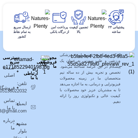
پشتیبانی ۲۴
تضمین کیفیت
پرداخت امن
ارسال سریع
ساعته
بالا
از درگاه بانکی
به تمام نقاط
کشور
فروشگاه کالای طب پیشگامان نوین با
بیش از ده سال سابقه خدمت به
مشتریان در زمینه فروش محصولات
کمک درمانی، فیزیوتراپی، پزشکی
مجوزهای
دسترسی
ورزشی و طب سوزنی به عنوان یک
فروشگاهی
سریع
ما
پیشگام در این عرصه شناخته می‌شود.
صفحه
راه
تخصص و تجربه بیش از ده ساله تیم
ارتباطی
اصلی
با ما
متخصصان ما در زمینه محصولات
تلفن:
فیزیوتراپی و درمانی، به ما اجازه می‌دهد
فروشگا
تا به مشتریان عزیز خود محصولات با
05136022032
کیفیت عالی و تکنولوژی روز را ارائه
تماس
دهیم.
ایمیل:
با ما
403@gmail.com
درباره
مشهد -
ما
بلوار