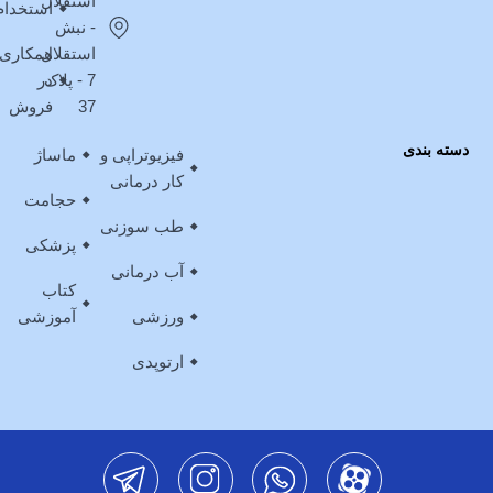
استقلال
استخدام
- نبش
استقلال
همکاری
7 - پلاک
در
37
فروش
دسته بندی
فیزیوتراپی و
ماساژ
کار درمانی
حجامت
طب سوزنی
پزشکی
آب درمانی
کتاب
ورزشی
آموزشی
ارتوپدی