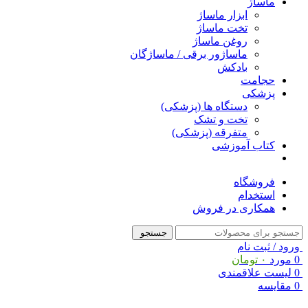
ماساژ
ابزار ماساژ
تخت ماساژ
روغن ماساژ
ماساژور برقی / ماساژگان
بادکش
حجامت
پزشکی
دستگاه ها (پزشکی)
تخت و تشک
متفرقه (پزشکی)
کتاب آموزشی
فروشگاه
استخدام
همکاری در فروش
جستجو
ورود / ثبت نام
0
مورد
۰
تومان
0
لیست علاقمندی
0
مقایسه