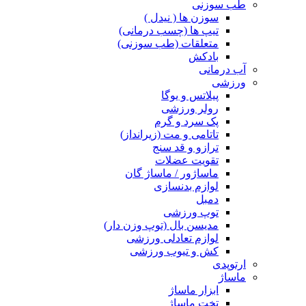
طب سوزنی
سوزن ها ( نیدل )
تیپ ها (چسب درمانی)
متعلقات (طب سوزنی)
بادکش
آب درمانی
ورزشی
پیلاتس و یوگا
رولر ورزشی
پک سرد و گرم
تاتامی و مت (زیرانداز)
ترازو و قد سنج
تقویت عضلات
ماساژور / ماساژ گان
لوازم بدنسازی
دمبل
توپ ورزشی
مدیسن بال (توپ وزن دار)
لوازم تعادلی ورزشی
کش و تیوب ورزشی
ارتوپدی
ماساژ
ابزار ماساژ
تخت ماساژ