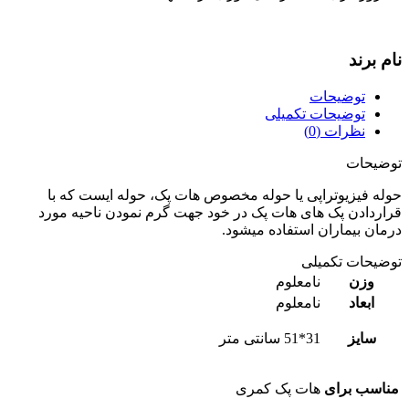
نام برند
توضیحات
توضیحات تکمیلی
نظرات (0)
توضیحات
حوله فیزیوتراپی یا حوله مخصوص هات پک، حوله ایست که با
قراردادن پک های هات پک در خود جهت گرم نمودن ناحيه مورد
درمان بیماران استفاده میشود.
توضیحات تکمیلی
وزن
نامعلوم
ابعاد
نامعلوم
سایز
31*51 سانتی متر
مناسب برای
هات پک کمری