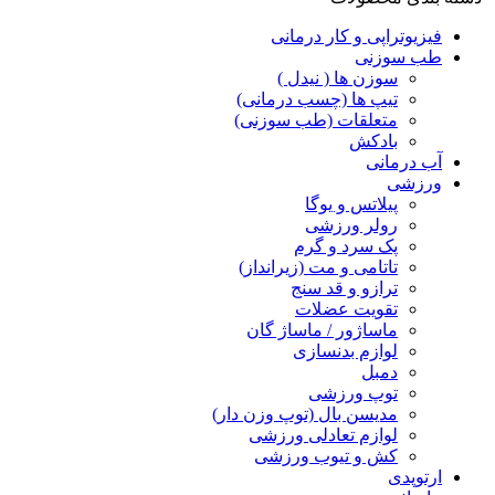
فیزیوتراپی و کار درمانی
طب سوزنی
سوزن ها ( نیدل )
تیپ ها (چسب درمانی)
متعلقات (طب سوزنی)
بادکش
آب درمانی
ورزشی
پیلاتس و یوگا
رولر ورزشی
پک سرد و گرم
تاتامی و مت (زیرانداز)
ترازو و قد سنج
تقویت عضلات
ماساژور / ماساژ گان
لوازم بدنسازی
دمبل
توپ ورزشی
مدیسن بال (توپ وزن دار)
لوازم تعادلی ورزشی
کش و تیوب ورزشی
ارتوپدی