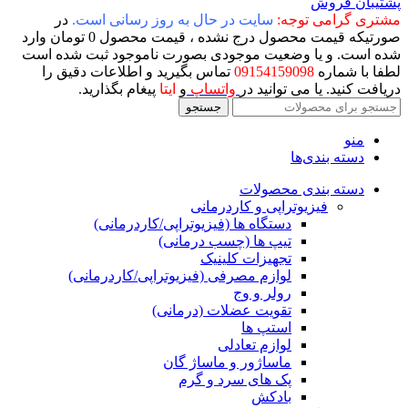
پشتیبان فروش
مشتری گرامی توجه:
سایت در حال به روز رسانی است.
در
صورتیکه قیمت محصول درج نشده ، قیمت محصول 0 تومان وارد
شده است. و یا وضعیت موجودی بصورت ناموجود ثبت شده است
لطفا با شماره
09154159098
تماس بگیرید و اطلاعات دقیق را
دریافت کنید. یا می توانید در
واتساپ
و
ایتا
پیغام بگذارید.
جستجو
منو
دسته بندی‌ها
دسته بندی محصولات
فیزیوتراپی و کاردرمانی
دستگاه ها (فیزیوتراپی/کاردرمانی)
تیپ ها (چسب درمانی)
تجهیزات کلینیک
لوازم مصرفی (فیزیوتراپی/کاردرمانی)
رولر و وج
تقویت عضلات (درمانی)
استپ ها
لوازم تعادلی
ماساژور و ماساژ گان
پک های سرد و گرم
بادکش