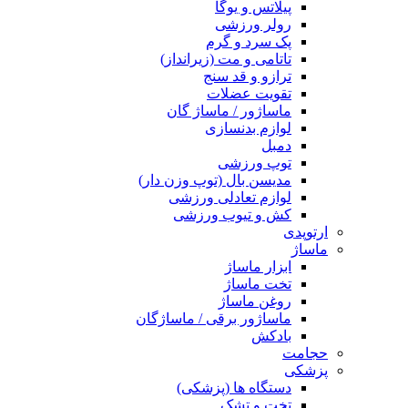
پیلاتس و یوگا
رولر ورزشی
پک سرد و گرم
تاتامی و مت (زیرانداز)
ترازو و قد سنج
تقویت عضلات
ماساژور / ماساژ گان
لوازم بدنسازی
دمبل
توپ ورزشی
مدیسن بال (توپ وزن دار)
لوازم تعادلی ورزشی
کش و تیوب ورزشی
ارتوپدی
ماساژ
ابزار ماساژ
تخت ماساژ
روغن ماساژ
ماساژور برقی / ماساژگان
بادکش
حجامت
پزشکی
دستگاه ها (پزشکی)
تخت و تشک