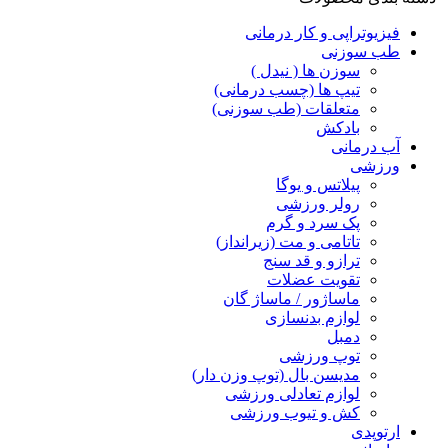
فیزیوتراپی و کار درمانی
طب سوزنی
سوزن ها ( نیدل )
تیپ ها (چسب درمانی)
متعلقات (طب سوزنی)
بادکش
آب درمانی
ورزشی
پیلاتس و یوگا
رولر ورزشی
پک سرد و گرم
تاتامی و مت (زیرانداز)
ترازو و قد سنج
تقویت عضلات
ماساژور / ماساژ گان
لوازم بدنسازی
دمبل
توپ ورزشی
مدیسن بال (توپ وزن دار)
لوازم تعادلی ورزشی
کش و تیوب ورزشی
ارتوپدی