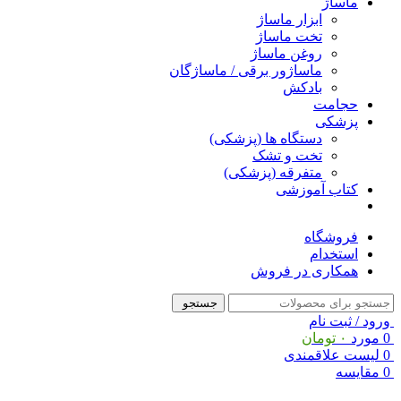
ماساژ
ابزار ماساژ
تخت ماساژ
روغن ماساژ
ماساژور برقی / ماساژگان
بادکش
حجامت
پزشکی
دستگاه ها (پزشکی)
تخت و تشک
متفرقه (پزشکی)
کتاب آموزشی
فروشگاه
استخدام
همکاری در فروش
جستجو
ورود / ثبت نام
0
مورد
۰
تومان
0
لیست علاقمندی
0
مقایسه