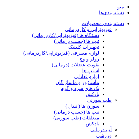
منو
دسته بندی‌ها
دسته بندی محصولات
فیزیوتراپی و کاردرمانی
دستگاه ها (فیزیوتراپی/کاردرمانی)
تیپ ها (چسب درمانی)
تجهیزات کلینیک
لوازم مصرفی (فیزیوتراپی/کاردرمانی)
رولر و وج
تقویت عضلات (درمانی)
استپ ها
لوازم تعادلی
ماساژور و ماساژ گان
پک های سرد و گرم
بادکش
طب سوزنی
سوزن ها ( نیدل )
تیپ ها (چسب درمانی)
متعلقات (طب سوزنی)
بادکش
آب درمانی
ورزشی