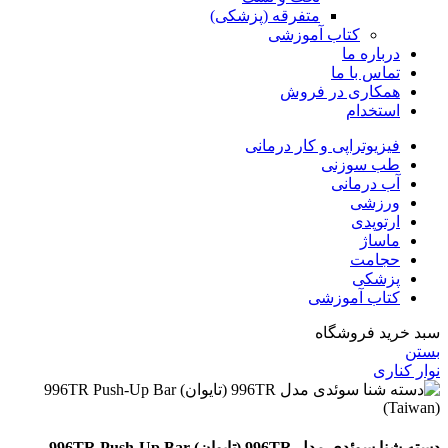
متفرقه (پزشکی)
کتاب آموزشی
درباره ما
تماس با ما
همکاری در فروش
استخدام
فیزیوتراپی و کار درمانی
طب سوزنی
آب درمانی
ورزشی
ارتوپدی
ماساژ
حجامت
پزشکی
کتاب آموزشی
سبد خرید فروشگاه
بستن
نوار کناری
دسته شنا سوئدی مدل 996TR (تایوان) 996TR Push-Up Bar