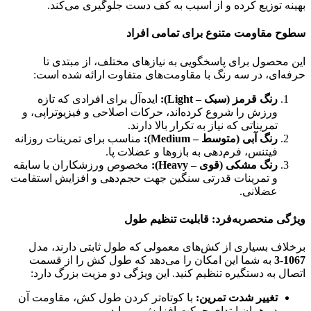
بهینه توزیع کرده و از آسیب به کف دست جلوگیری می‌کند.
سطوح مقاومت متنوع برای تمامی افراد
این محصول برای پاسخگویی به نیازهای مختلف، از مبتدی تا
حرفه‌ای، در سه رنگ با مقاومت‌های متفاوت ارائه شده است:
رنگ قرمز (سبک – Light):
ایده‌آل برای افرادی که تازه
ورزش را شروع کرده‌اند، حرکات اصلاحی و فیزیوتراپی، و
تمریناتی که نیاز به تکرار بالا دارند.
رنگ آبی (متوسط – Medium):
مناسب برای تمرینات روزانه
فیتنس، فرم‌دهی به بازوها و عضلات پا.
رنگ مشکی (قوی – Heavy):
مخصوص ورزشکاران با سابقه
و تمرینات قدرتی سنگین جهت حجم‌دهی و افزایش استقامت
عضلانی.
ویژگی منحصر‌به‌فرد: قابلیت تنظیم طول
برخلاف بسیاری از کش‌های معمولی که طول ثابتی دارند، مدل
1067-3
به شما این امکان را می‌دهد که طول کش را از قسمت
اتصال به دستگیره تنظیم کنید. این ویژگی دو مزیت بزرگ دارد:
تغییر شدت تمرین:
با کوتاه‌تر کردن طول کش، مقاومت آن
در همان ابتدای حرکت افزایش می‌یابد.