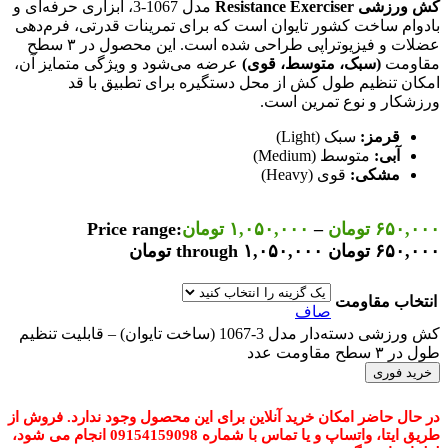
کش ورزشی Resistance Exerciser
مدل 1067-3، ابزاری حرفه‌ای و
بادوام ساخت کشور تایوان است که برای تمرینات قدرتی، فرم‌دهی
عضلات و فیزیوتراپی طراحی شده است. این محصول در ۳ سطح
مقاومت
(سبک، متوسط، قوی)
عرضه می‌شود و ویژگی متمایز آن،
امکان تنظیم طول کش از محل دستگیره برای تطبیق با قد
ورزشکار و نوع تمرین است.
قرمز:
سبک (Light)
آبی:
متوسط (Medium)
مشکی:
قوی (Heavy)
۶۵۰,۰۰۰
تومان
–
۱,۰۵۰,۰۰۰
تومان
Price range:
۶۵۰,۰۰۰ تومان through ۱,۰۵۰,۰۰۰ تومان
انتخاب مقاومت
صاف
کش ورزشی دسته‌دار مدل 3-1067 (ساخت تایوان) – قابلیت تنظیم
طول در ۳ سطح مقاومت عدد
خرید فوری
در حال حاضر امکان خرید آنلاین برای این محصول وجود ندارد. فروش از
طریق ایتا، واتساپ و یا تماس با شماره 09154159098 انجام می شود،