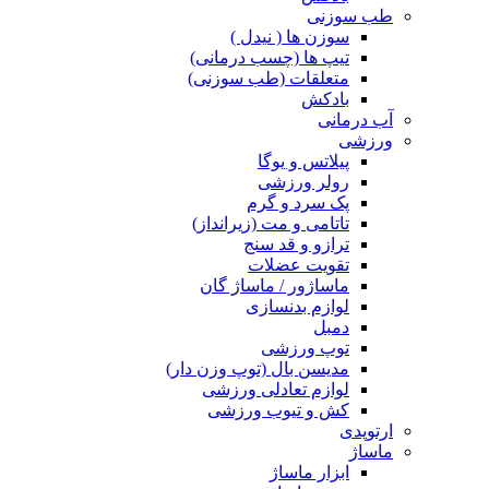
طب سوزنی
سوزن ها ( نیدل )
تیپ ها (چسب درمانی)
متعلقات (طب سوزنی)
بادکش
آب درمانی
ورزشی
پیلاتس و یوگا
رولر ورزشی
پک سرد و گرم
تاتامی و مت (زیرانداز)
ترازو و قد سنج
تقویت عضلات
ماساژور / ماساژ گان
لوازم بدنسازی
دمبل
توپ ورزشی
مدیسن بال (توپ وزن دار)
لوازم تعادلی ورزشی
کش و تیوب ورزشی
ارتوپدی
ماساژ
ابزار ماساژ