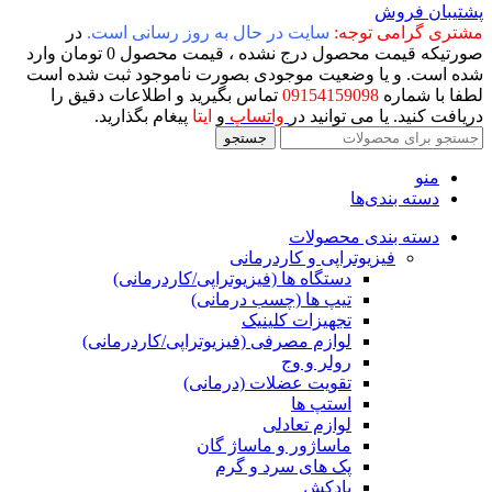
پشتیبان فروش
مشتری گرامی توجه:
سایت در حال به روز رسانی است.
در
صورتیکه قیمت محصول درج نشده ، قیمت محصول 0 تومان وارد
شده است. و یا وضعیت موجودی بصورت ناموجود ثبت شده است
لطفا با شماره
09154159098
تماس بگیرید و اطلاعات دقیق را
دریافت کنید. یا می توانید در
واتساپ
و
ایتا
پیغام بگذارید.
جستجو
منو
دسته بندی‌ها
دسته بندی محصولات
فیزیوتراپی و کاردرمانی
دستگاه ها (فیزیوتراپی/کاردرمانی)
تیپ ها (چسب درمانی)
تجهیزات کلینیک
لوازم مصرفی (فیزیوتراپی/کاردرمانی)
رولر و وج
تقویت عضلات (درمانی)
استپ ها
لوازم تعادلی
ماساژور و ماساژ گان
پک های سرد و گرم
بادکش