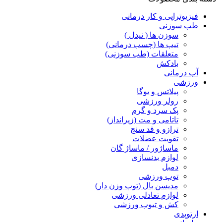
فیزیوتراپی و کار درمانی
طب سوزنی
سوزن ها ( نیدل )
تیپ ها (چسب درمانی)
متعلقات (طب سوزنی)
بادکش
آب درمانی
ورزشی
پیلاتس و یوگا
رولر ورزشی
پک سرد و گرم
تاتامی و مت (زیرانداز)
ترازو و قد سنج
تقویت عضلات
ماساژور / ماساژ گان
لوازم بدنسازی
دمبل
توپ ورزشی
مدیسن بال (توپ وزن دار)
لوازم تعادلی ورزشی
کش و تیوب ورزشی
ارتوپدی