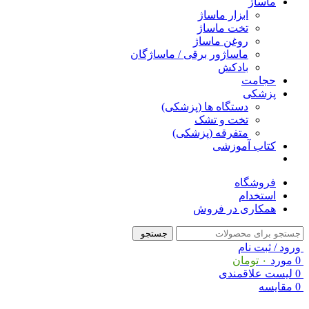
ماساژ
ابزار ماساژ
تخت ماساژ
روغن ماساژ
ماساژور برقی / ماساژگان
بادکش
حجامت
پزشکی
دستگاه ها (پزشکی)
تخت و تشک
متفرقه (پزشکی)
کتاب آموزشی
فروشگاه
استخدام
همکاری در فروش
جستجو
ورود / ثبت نام
0
مورد
۰
تومان
0
لیست علاقمندی
0
مقایسه