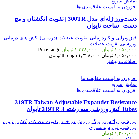
نمایش سریع
افزودن به لیست علاقمندی ها
دست‌ورز ژله‌ای مدل 300TR | تقویت انگشتان و مچ
دست | ساخت تایوان
فیزیوتراپی و کاردرمانی
,
تقویت عضلات (درمانی)
,
کش های درمانی
,
ورزشی
,
تقویت عضلات
۱,۰۵۰,۰۰۰
تومان
–
۱,۳۲۸,۰۰۰
تومان
Price range:
۱,۰۵۰,۰۰۰ تومان through ۱,۳۲۸,۰۰۰ تومان
اطلاعات بیشتر
افزودن به لیست مقایسه ها
نمایش سریع
افزودن به لیست علاقمندی ها
319TR Taiwan Adjustable Expander Resistance
Tubes کش ورزشی سه رشته 3-319TR تایوان
ورزشی
,
پیلاتس و یوگا
,
ورزش در خانه
,
تقویت عضلات
,
کش و تیوب
ورزشی
,
لوازم بدنسازی
۱,۲۰۰,۰۰۰
تومان