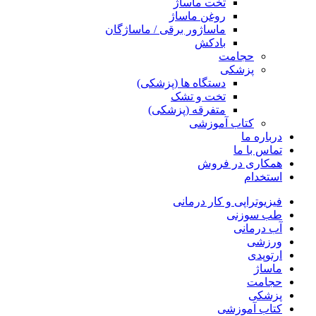
تخت ماساژ
روغن ماساژ
ماساژور برقی / ماساژگان
بادکش
حجامت
پزشکی
دستگاه ها (پزشکی)
تخت و تشک
متفرقه (پزشکی)
کتاب آموزشی
درباره ما
تماس با ما
همکاری در فروش
استخدام
فیزیوتراپی و کار درمانی
طب سوزنی
آب درمانی
ورزشی
ارتوپدی
ماساژ
حجامت
پزشکی
کتاب آموزشی