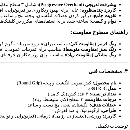
پیشرفت تدریجی (Progressive Overload):
شامل ۳ سطح مقاومت (قرمز، سبز، مشکی) برای چالش‌های مختلف تمرینی.
کاربرد چندمنظوره:
عالی برای بهبود ریکاوری در فیزیوتراپی،
تقویت جامع:
درگیر کردن عضلات انگشتان، پنجه، مچ و ساعد ب
دوام و کیفیت:
ساخته شده برای استفاده‌های مکرر در کلینیک‌ه
راهنمای سطوح مقاومت:
رنگ قرمز (مقاومت کم):
مناسب برای شروع تمرینات، گرم کر
رنگ سبز (مقاومت متوسط):
مناسب برای تمرینات عمومی، اف
رنگ مشکی (مقاومت زیاد):
مناسب برای ورزشکاران حرفه‌ای، اف
۴. مشخصات فنی
نام محصول:
کش تقویت انگشت و پنجه (Round Grip)
مدل:
289TR-3
تعداد در بسته:
۳ عدد کش (پک کامل)
درجات مقاومت:
۳ سطح (کم، متوسط، زیاد)
عضلات هدف:
انگشتان، پنجه، مچ دست و ساعد
طراحی:
ارگونومیک و ضد لغزش
کاربرد:
ورزشی (بدنسازی، رزمی)، درمانی (فیزیوتراپی و توانب
توضیحات تکمیلی