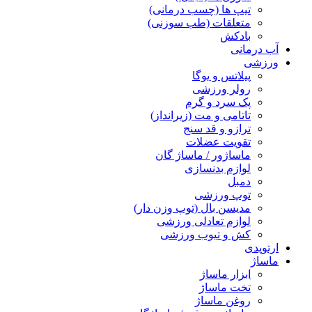
تیپ ها (چسب درمانی)
متعلقات (طب سوزنی)
بادکش
آب درمانی
ورزشی
پیلاتس و یوگا
رولر ورزشی
پک سرد و گرم
تاتامی و مت (زیرانداز)
ترازو و قد سنج
تقویت عضلات
ماساژور / ماساژ گان
لوازم بدنسازی
دمبل
توپ ورزشی
مدیسن بال (توپ وزن دار)
لوازم تعادلی ورزشی
کش و تیوب ورزشی
ارتوپدی
ماساژ
ابزار ماساژ
تخت ماساژ
روغن ماساژ