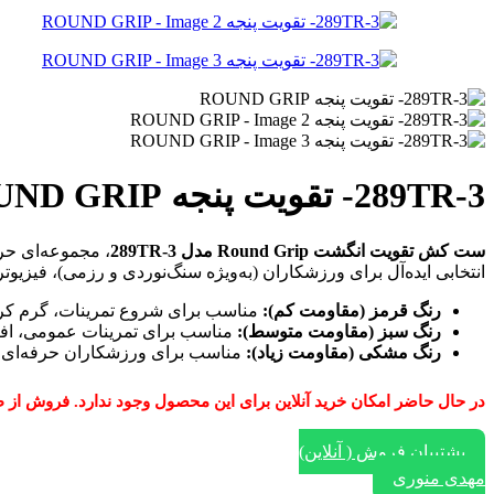
289TR-3- تقویت پنجه ROUND GRIP
ست کش تقویت انگشت Round Grip مدل 289TR-3
، مجموعه‌ای ح
انتخابی ایده‌آل برای ورزشکاران (به‌ویژه سنگ‌نوردی و رزمی)، فیز
رنگ قرمز (مقاومت کم):
مناسب برای شروع تمرینات، گرم کر
رنگ سبز (مقاومت متوسط):
مناسب برای تمرینات عمومی، اف
رنگ مشکی (مقاومت زیاد):
مناسب برای ورزشکاران حرفه‌ای، اف
در حال حاضر امکان خرید آنلاین برای این محصول وجود ندارد. فروش از طریق ایتا، واتساپ و یا تماس با
پشتیبان فروش ( آنلاین)
مهدی منوری