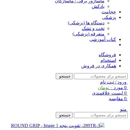
ماساژور برقی / ماساژگان
بادکش
حجامت
پزشکی
دستگاه ها (پزشکی)
تخت و تشک
متفرقه (پزشکی)
کتاب آموزشی
فروشگاه
استخدام
همکاری در فروش
جستجو
ورود / ثبت نام
0
مورد
۰
تومان
0
لیست علاقمندی
0
مقایسه
منو
جستجو