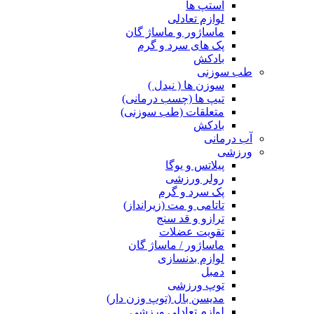
استپ ها
لوازم تعادلی
ماساژور و ماساژ گان
پک های سرد و گرم
بادکش
طب سوزنی
سوزن ها ( نیدل )
تیپ ها (چسب درمانی)
متعلقات (طب سوزنی)
بادکش
آب درمانی
ورزشی
پیلاتس و یوگا
رولر ورزشی
پک سرد و گرم
تاتامی و مت (زیرانداز)
ترازو و قد سنج
تقویت عضلات
ماساژور / ماساژ گان
لوازم بدنسازی
دمبل
توپ ورزشی
مدیسن بال (توپ وزن دار)
لوازم تعادلی ورزشی