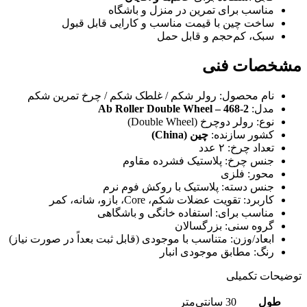
مناسب برای تمرین در منزل و باشگاه
ساخت چین با قیمت مناسب و کارایی قابل قبول
سبک، کم‌حجم و قابل حمل
مشخصات فنی
نام محصول: رولر شکم / غلطک شکم / چرخ تمرین شکم
مدل:
2-468 – Ab Roller Double Wheel
نوع: رولر دوچرخ (Double Wheel)
کشور سازنده:
چین (China)
تعداد چرخ: ۲ عدد
جنس چرخ: پلاستیک فشرده مقاوم
محور: فلزی
جنس دسته: پلاستیک با روکش فوم نرم
کاربرد: تقویت عضلات شکم، Core، بازو، شانه، کمر
مناسب برای: استفاده خانگی و باشگاهی
گروه سنی: بزرگسالان
ابعاد/وزن: متناسب با موجودی (قابل ثبت بعداً در صورت نیاز)
رنگ: مطابق موجودی انبار
توضیحات تکمیلی
طول
30 سانتی‌متر