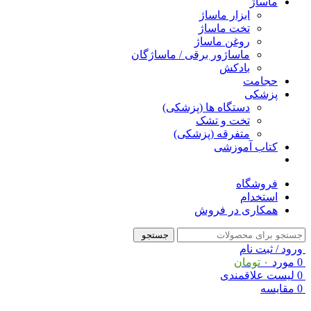
ماساژ
ابزار ماساژ
تخت ماساژ
روغن ماساژ
ماساژور برقی / ماساژگان
بادکش
حجامت
پزشکی
دستگاه ها (پزشکی)
تخت و تشک
متفرقه (پزشکی)
کتاب آموزشی
فروشگاه
استخدام
همکاری در فروش
جستجو
ورود / ثبت نام
0
مورد
۰
تومان
0
لیست علاقمندی
0
مقایسه