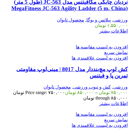
نردبان چابکی مگافیتنس مدل JC-563 (طول 5 متر)
MegaFitness JC-563 Agility Ladder (5 m, China)
ورزشی
,
پیلاتس و یوگا
,
محصول تایوان
۱,۵۵۰,۰۰۰
تومان
اطلاعات بیشتر
افزودن به لیست مقایسه ها
نمایش سریع
افزودن به لیست علاقمندی ها
کش لوپ مچ‌بنددار مدل 8017 | مینی‌لوپ مقاومتی
تمرین پا و فیتنس
ورزشی
,
کش و تیوب ورزشی
,
محصول تایوان
۷۵۰,۰۰۰
تومان
–
۸۵۰,۰۰۰
تومان
Price range: ۷۵۰,۰۰۰ تومان
through ۸۵۰,۰۰۰ تومان
اطلاعات بیشتر
افزودن به لیست مقایسه ها
نمایش سریع
افزودن به لیست علاقمندی ها