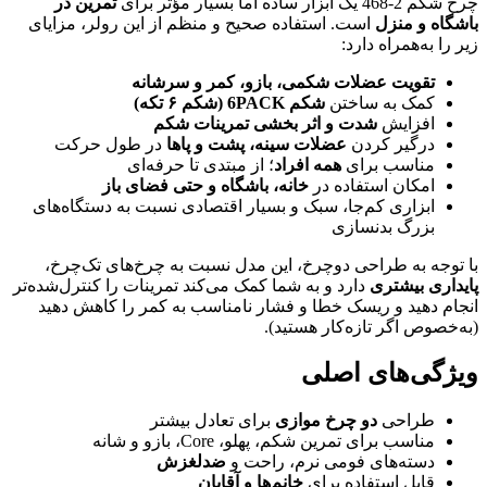
چرخ شکم 2-468 یک ابزار ساده اما بسیار مؤثر برای
تمرین در
باشگاه و منزل
است. استفاده صحیح و منظم از این رولر، مزایای
زیر را به‌همراه دارد:
تقویت عضلات شکمی، بازو، کمر و سرشانه
کمک به ساختن
شکم 6PACK (شکم ۶ تکه)
افزایش
شدت و اثر بخشی تمرینات شکم
درگیر کردن
عضلات سینه، پشت و پاها
در طول حرکت
مناسب برای
همه افراد
؛ از مبتدی تا حرفه‌ای
امکان استفاده در
خانه، باشگاه و حتی فضای باز
ابزاری کم‌جا، سبک و بسیار اقتصادی نسبت به دستگاه‌های
بزرگ بدنسازی
با توجه به طراحی دوچرخ، این مدل نسبت به چرخ‌های تک‌چرخ،
پایداری بیشتری
دارد و به شما کمک می‌کند تمرینات را کنترل‌شده‌تر
انجام دهید و ریسک خطا و فشار نامناسب به کمر را کاهش دهید
(به‌خصوص اگر تازه‌کار هستید).
ویژگی‌های اصلی
طراحی
دو چرخ موازی
برای تعادل بیشتر
مناسب برای تمرین شکم، پهلو، Core، بازو و شانه
دسته‌های فومی نرم، راحت و
ضدلغزش
قابل استفاده برای
خانم‌ها و آقایان