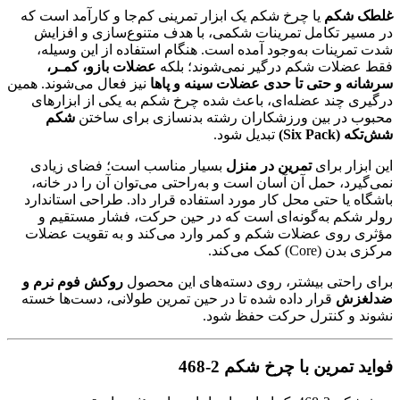
غلطک شکم
یا چرخ شکم یک ابزار تمرینی کم‌جا و کارآمد است که
در مسیر تکامل تمرینات شکمی، با هدف متنوع‌سازی و افزایش
شدت تمرینات به‌وجود آمده است. هنگام استفاده از این وسیله،
فقط عضلات شکم درگیر نمی‌شوند؛ بلکه
عضلات بازو، کمـر،
سرشانه و حتی تا حدی عضلات سینه و پاها
نیز فعال می‌شوند. همین
درگیری چند عضله‌ای، باعث شده چرخ شکم به یکی از ابزارهای
محبوب در بین ورزشکاران رشته بدنسازی برای ساختن
شکم
شش‌تکه (Six Pack)
تبدیل شود.
این ابزار برای
تمرین در منزل
بسیار مناسب است؛ فضای زیادی
نمی‌گیرد، حمل آن آسان است و به‌راحتی می‌توان آن را در خانه،
باشگاه یا حتی محل کار مورد استفاده قرار داد. طراحی استاندارد
رولر شکم به‌گونه‌ای است که در حین حرکت، فشار مستقیم و
مؤثری روی عضلات شکم و کمر وارد می‌کند و به تقویت عضلات
مرکزی بدن (Core) کمک می‌کند.
برای راحتی بیشتر، روی دسته‌های این محصول
روکش فوم نرم و
ضدلغزش
قرار داده شده تا در حین تمرین طولانی، دست‌ها خسته
نشوند و کنترل حرکت حفظ شود.
فواید تمرین با چرخ شکم 2-468