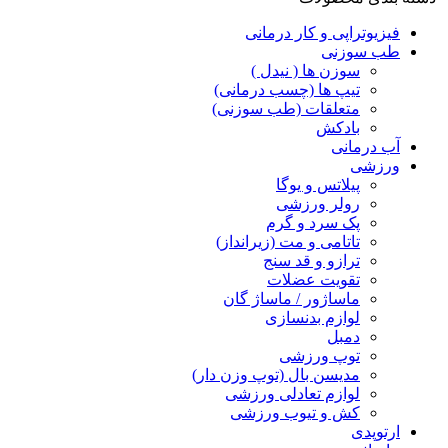
فیزیوتراپی و کار درمانی
طب سوزنی
سوزن ها ( نیدل )
تیپ ها (چسب درمانی)
متعلقات (طب سوزنی)
بادکش
آب درمانی
ورزشی
پیلاتس و یوگا
رولر ورزشی
پک سرد و گرم
تاتامی و مت (زیرانداز)
ترازو و قد سنج
تقویت عضلات
ماساژور / ماساژ گان
لوازم بدنسازی
دمبل
توپ ورزشی
مدیسن بال (توپ وزن دار)
لوازم تعادلی ورزشی
کش و تیوب ورزشی
ارتوپدی