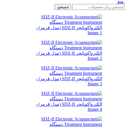
منو
جستجو