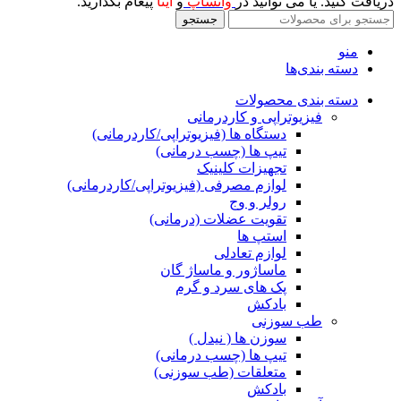
دریافت کنید. یا می توانید در
واتساپ
و
ایتا
پیغام بگذارید.
جستجو
منو
دسته بندی‌ها
دسته بندی محصولات
فیزیوتراپی و کاردرمانی
دستگاه ها (فیزیوتراپی/کاردرمانی)
تیپ ها (چسب درمانی)
تجهیزات کلینیک
لوازم مصرفی (فیزیوتراپی/کاردرمانی)
رولر و وج
تقویت عضلات (درمانی)
استپ ها
لوازم تعادلی
ماساژور و ماساژ گان
پک های سرد و گرم
بادکش
طب سوزنی
سوزن ها ( نیدل )
تیپ ها (چسب درمانی)
متعلقات (طب سوزنی)
بادکش