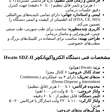
فرکانس و زمان قابل تنظیم:
بازه فرکانسی گسترده (۱ تا
۱۰۰ هرتز) و تایمر قابل تنظیم (۰ تا ۶۰ دقیقه) جهت کنترل
دقیق جلسات درمانی.
ایمنی و استاندارد جهانی:
دارای تمامی تاییدیه‌های بین‌المللی
(FDA, CE, ISO) که اطمینان از کیفیت و ایمنی دستگاه را
تضمین می‌کند.
کاربری چندمنظوره:
مناسب برای طب سوزنی، طب سنتی
چینی، فیزیوتراپی و ماساژ درمانی.
طراحی بهینه:
مناسب برای استفاده در کلینیک‌های بزرگ و
مطب‌های خصوصی.
مشخصات فنی دستگاه الکترواکوپانکچر Hwato SDZ-II
برند:
Hwato (هواتو)
تعداد کانال خروجی:
۶ کانال مجزا
مدهای تحریک:
دارای ۳ مد عملکردی (Continuous،
Intermittent و Dense-Disperse)
محدوده فرکانس:
۱ تا ۱۰۰ هرتز (قابل تنظیم)
ولتاژ خروجی:
۰ تا ۵۰ ولت (در ۱۰۰ اُهم)
تایمر دستگاه:
قابل تنظیم از ۰ تا ۶۰ دقیقه
ولتاژ کارکرد:
۱۱۰ تا ۲۲۰ ولت (سازگار با فرکانس ۵۰/۶۰
هرتز)
ویژگی‌های مدهای خروجی: