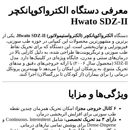
معرفی دستگاه الکترواکوپانکچر
Hwato SDZ-II
دستگاه
الکترواکوپانکچر (الکترواستیمولاتور) Hwato SDZ-II
، یکی از
برترین و مشهورترین محصولات این کمپانی در حوزه طب سوزنی،
فیزیوتراپی و توان‌بخشی است. این دستگاه که برای تحریک نقاط
طب سوزنی و تریگرپوینت‌ها طراحی شده، به دلیل کارایی بالا در
درمان‌های سنتی و مدرن، جایگاه ویژه‌ای در کلینیک‌ها دارد. مدل
SDZ-II (محصول سال ۲۰۰۶) با ارائه خروجی‌های دقیق و مدهای
تحریک متنوع، به پزشکان این امکان را می‌دهد تا بهینه‌ترین پروتکل
درمانی را برای بیماران (از کودکان تا بزرگسالان) اجرا کنند.
ویژگی‌ها و مزایا
۶ کانال خروجی مجزا:
امکان تحریک همزمان چندین نقطه
طب سوزنی برای افزایش اثربخشی درمان.
دارای ۳ مد تحریک تخصصی:
شامل Continuous، Intermittent و
Dense-Disperse برای پوشش تمامی نیازهای درمانی.