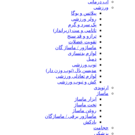
آب درمانی
ورزشی
پیلاتس و یوگا
رولر ورزشی
پک سرد و گرم
تاتامی و مت (زیرانداز)
ترازو و قد سنج
تقویت عضلات
ماساژور / ماساژ گان
لوازم بدنسازی
دمبل
توپ ورزشی
مدیسن بال (توپ وزن دار)
لوازم تعادلی ورزشی
کش و تیوب ورزشی
ارتوپدی
ماساژ
ابزار ماساژ
تخت ماساژ
روغن ماساژ
ماساژور برقی / ماساژگان
بادکش
حجامت
پزشکی