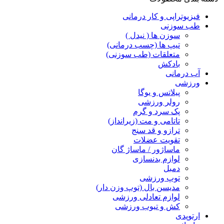
فیزیوتراپی و کار درمانی
طب سوزنی
سوزن ها ( نیدل )
تیپ ها (چسب درمانی)
متعلقات (طب سوزنی)
بادکش
آب درمانی
ورزشی
پیلاتس و یوگا
رولر ورزشی
پک سرد و گرم
تاتامی و مت (زیرانداز)
ترازو و قد سنج
تقویت عضلات
ماساژور / ماساژ گان
لوازم بدنسازی
دمبل
توپ ورزشی
مدیسن بال (توپ وزن دار)
لوازم تعادلی ورزشی
کش و تیوب ورزشی
ارتوپدی