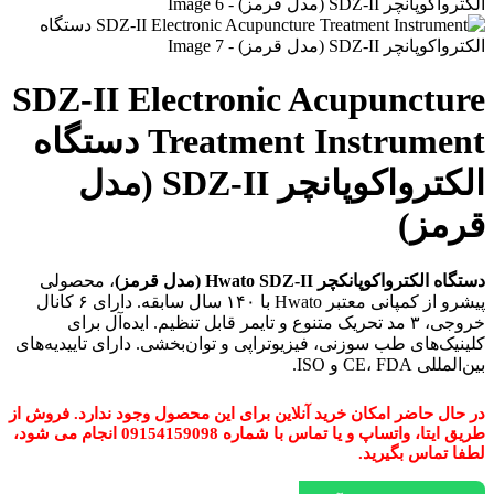
SDZ-II Electronic Acupuncture
Treatment Instrument دستگاه
الکترواکوپانچر SDZ-II (مدل
قرمز)
دستگاه الکترواکوپانکچر Hwato SDZ-II (مدل قرمز)
، محصولی
پیشرو از کمپانی معتبر Hwato با ۱۴۰ سال سابقه. دارای ۶ کانال
خروجی، ۳ مد تحریک متنوع و تایمر قابل تنظیم. ایده‌آل برای
کلینیک‌های طب سوزنی، فیزیوتراپی و توان‌بخشی. دارای تاییدیه‌های
بین‌المللی CE، FDA و ISO.
در حال حاضر امکان خرید آنلاین برای این محصول وجود ندارد. فروش از
طریق ایتا، واتساپ و یا تماس با شماره 09154159098 انجام می شود،
لطفا تماس بگیرید.