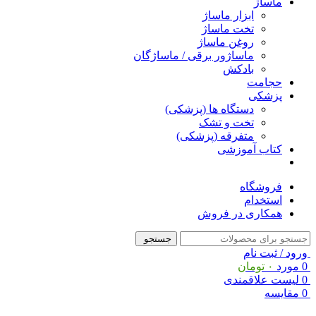
ماساژ
ابزار ماساژ
تخت ماساژ
روغن ماساژ
ماساژور برقی / ماساژگان
بادکش
حجامت
پزشکی
دستگاه ها (پزشکی)
تخت و تشک
متفرقه (پزشکی)
کتاب آموزشی
فروشگاه
استخدام
همکاری در فروش
جستجو
ورود / ثبت نام
0
مورد
۰
تومان
0
لیست علاقمندی
0
مقایسه