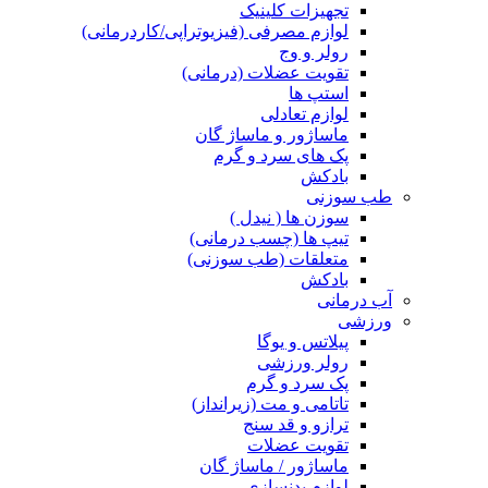
تجهیزات کلینیک
لوازم مصرفی (فیزیوتراپی/کاردرمانی)
رولر و وج
تقویت عضلات (درمانی)
استپ ها
لوازم تعادلی
ماساژور و ماساژ گان
پک های سرد و گرم
بادکش
طب سوزنی
سوزن ها ( نیدل )
تیپ ها (چسب درمانی)
متعلقات (طب سوزنی)
بادکش
آب درمانی
ورزشی
پیلاتس و یوگا
رولر ورزشی
پک سرد و گرم
تاتامی و مت (زیرانداز)
ترازو و قد سنج
تقویت عضلات
ماساژور / ماساژ گان
لوازم بدنسازی