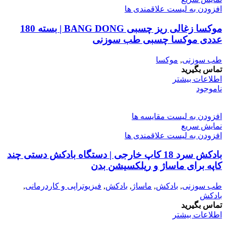
افزودن به لیست علاقمندی ها
موکسا زغالی ریز چسبی BANG DONG | بسته 180
عددی موکسا چسبی طب سوزنی
طب سوزنی
,
موکسا
تماس بگیرید
اطلاعات بیشتر
ناموجود
افزودن به لیست مقایسه ها
نمایش سریع
افزودن به لیست علاقمندی ها
بادکش سرد 18 کاپ خارجی | دستگاه بادکش دستی چند
کاپه برای ماساژ و ریلکسیشن بدن
طب سوزنی
,
بادکش
,
ماساژ
,
بادکش
,
فیزیوتراپی و کاردرمانی
,
بادکش
تماس بگیرید
اطلاعات بیشتر