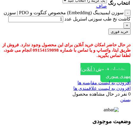
انتخاب رنگ
صاف
سوزن ایمبیدینگ (Embedding) مخصوص کتگوت و PDO | سوزن
کاشت نخ طب سوزنی استریل عدد
خرید فوری
در حال حاضر امکان خرید آنلاین برای این محصول وجود ندارد. فروش از
طریق ایتا، واتساپ و یا تماس با شماره 09154159098 انجام می شود،
لطفا تماس بگیرید.
پشتیبان فروش ( آنلاین)
مهدی منوری
افزودن به لیست مقایسه ها
افزودن به لیست علاقمندی ها
0
نفر در حال مشاهده محصول
بستن
وضعیت موجودی