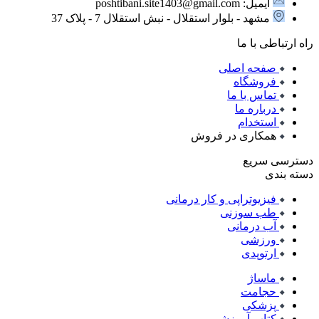
ایمیل: poshtibani.site1403@gmail.com
مشهد - بلوار استقلال - نبش استقلال 7 - پلاک 37
راه ارتباطی با ما
صفحه اصلی
فروشگاه
تماس با ما
درباره ما
استخدام
همکاری در فروش
دسترسی سریع
دسته بندی
فیزیوتراپی و کار درمانی
طب سوزنی
آب درمانی
ورزشی
ارتوپدی
ماساژ
حجامت
پزشکی
کتاب آموزشی