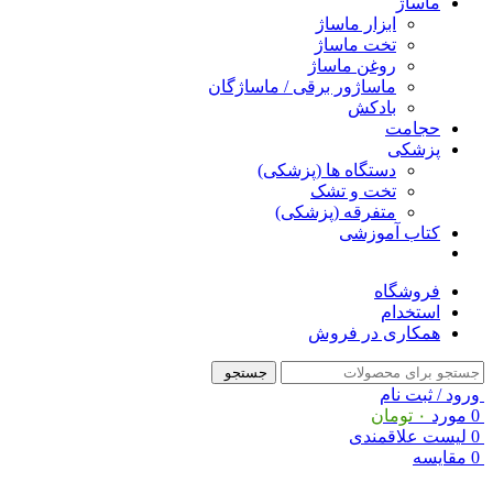
ماساژ
ابزار ماساژ
تخت ماساژ
روغن ماساژ
ماساژور برقی / ماساژگان
بادکش
حجامت
پزشکی
دستگاه ها (پزشکی)
تخت و تشک
متفرقه (پزشکی)
کتاب آموزشی
فروشگاه
استخدام
همکاری در فروش
جستجو
ورود / ثبت نام
0
مورد
۰
تومان
0
لیست علاقمندی
0
مقایسه