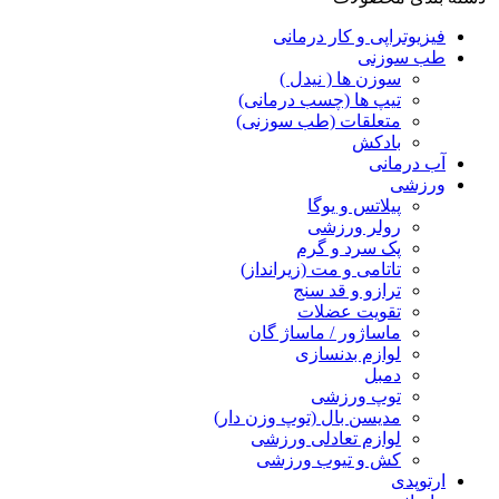
فیزیوتراپی و کار درمانی
طب سوزنی
سوزن ها ( نیدل )
تیپ ها (چسب درمانی)
متعلقات (طب سوزنی)
بادکش
آب درمانی
ورزشی
پیلاتس و یوگا
رولر ورزشی
پک سرد و گرم
تاتامی و مت (زیرانداز)
ترازو و قد سنج
تقویت عضلات
ماساژور / ماساژ گان
لوازم بدنسازی
دمبل
توپ ورزشی
مدیسن بال (توپ وزن دار)
لوازم تعادلی ورزشی
کش و تیوب ورزشی
ارتوپدی