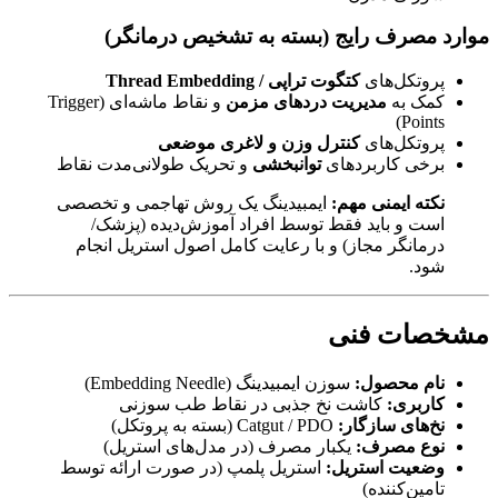
موارد مصرف رایج (بسته به تشخیص درمانگر)
پروتکل‌های
کتگوت تراپی / Thread Embedding
کمک به
مدیریت دردهای مزمن
و نقاط ماشه‌ای (Trigger
Points)
پروتکل‌های
کنترل وزن و لاغری موضعی
برخی کاربردهای
توانبخشی
و تحریک طولانی‌مدت نقاط
نکته ایمنی مهم:
ایمبیدینگ یک روش تهاجمی و تخصصی
است و باید فقط توسط افراد آموزش‌دیده (پزشک/
درمانگر مجاز) و با رعایت کامل اصول استریل انجام
شود.
مشخصات فنی
نام محصول:
سوزن ایمبیدینگ (Embedding Needle)
کاربری:
کاشت نخ جذبی در نقاط طب سوزنی
نخ‌های سازگار:
Catgut / PDO (بسته به پروتکل)
نوع مصرف:
یکبار مصرف (در مدل‌های استریل)
وضعیت استریل:
استریل پلمپ (در صورت ارائه توسط
تامین‌کننده)