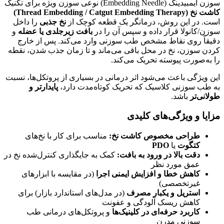
سوزن ایمبیدینگ (Embedding Needle) نوعی سوزن ویژه برای تکنیک
کاشت نخ (Thread Embedding / Catgut Embedding Therapy)
است. در این روش، درمانگر یک قطعه کوچک از
نخ جذبی
را داخل
سوزن/کانولا قرار داده و سپس آن را در
بافت زیرجلدی یا عضله
و
دقیقاً روی نقاط مشخص طب سوزنی وارد می‌کند. پس از خارج
کردن سوزن، نخ در محل باقی می‌ماند و تا زمان جذب شدن، نقطه
را به‌صورت پیوسته تحریک می‌کند.
این ویژگی باعث می‌شود اثر درمانی در بسیاری از پروتکل‌ها، نسبت
به طب سوزنی کلاسیک که تحریک کوتاه‌مدت دارد،
پایدارتر و
طولانی‌تر
باشد.
مزایا و ویژگی‌های کلیدی
طراحی مخصوص کاشت نخ:
مناسب برای کار با نخ‌های
کتگوت
یا
PDO
دقت بالا در ورود به بافت:
کمک به جایگذاری کنترل‌شده نخ در
عمق مورد نظر
کاهش خطا و افزایش ایمنی اجرا
(در مقایسه با ابزارهای
غیرتخصصی)
استریل و یکبار مصرف
(در مدل‌های استاندارد بازار) برای
کاهش ریسک آلودگی و عفونت
کاربرد حرفه‌ای در کلینیک‌ها
و پروتکل‌های درمانی طب
سوزنی مدرن