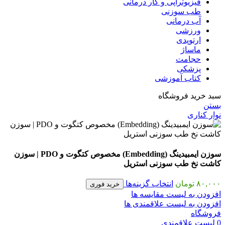
فیزیوتراپی و کار درمانی
طب سوزنی
آب درمانی
ورزشی
ارتوپدی
ماساژ
حجامت
پزشکی
کتاب آموزشی
سبد خرید فروشگاه
بستن
نوار کناری
سوزن ایمبیدینگ (Embedding) مخصوص کتگوت و PDO | سوزن
کاشت نخ طب سوزنی استریل
۸۰,۰۰۰
تومان
انتخاب گزینه‌ها
خرید فوری
افزودن به لیست مقایسه ها
افزودن به لیست علاقمندی ها
فروشگاه
0
لیست علاقمندی