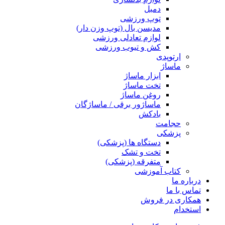
دمبل
توپ ورزشی
مدیسن بال (توپ وزن دار)
لوازم تعادلی ورزشی
کش و تیوب ورزشی
ارتوپدی
ماساژ
ابزار ماساژ
تخت ماساژ
روغن ماساژ
ماساژور برقی / ماساژگان
بادکش
حجامت
پزشکی
دستگاه ها (پزشکی)
تخت و تشک
متفرقه (پزشکی)
کتاب آموزشی
درباره ما
تماس با ما
همکاری در فروش
استخدام