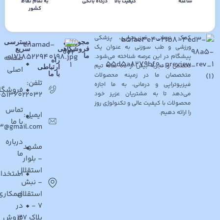
ساعته
کیفیت بالا
درگاه بانکی
به تمام نقاط
کشور
فروشگاه کالای طب پیشگامان نوین با
بیش از ده سال سابقه خدمت به
مشتریان در زمینه فروش محصولات
کمک درمانی، فیزیوتراپی، پزشکی
مجوزهای
دسترسی
ورزشی و طب سوزنی به عنوان یک
فروشگاهی
سریع
پیشگام در این عرصه شناخته می‌شود.
ما
صفحه
راه
تخصص و تجربه بیش از ده ساله تیم
ارتباطی
اصلی
با ما
متخصصان ما در زمینه محصولات
تلفن:
فیزیوتراپی و درمانی، به ما اجازه
فروشگا
می‌دهد تا به مشتریان عزیز خود
05136022032
محصولات با کیفیت عالی و تکنولوژی روز
تماس
را ارائه دهیم.
ایمیل:
با ما
03@gmail.com
درباره
مشهد
ما
- بلوار
استقلال
استخدا
- نبش
استقلال
همکاری
7 -
در
پلاک 37
فروش