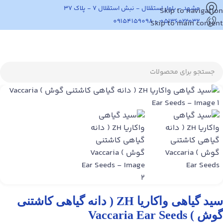
مشهد - بلوار استقلال - نبش استقلال 7 - پلاک 37
Skip to navigation
05136022032 - 09154159098
Skip to main content
سید گیاهی واکاریا ZH ( دانه گیاهی کاشتنی
گوش ) Vaccaria Ear Seeds