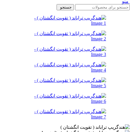
منو
جستجو