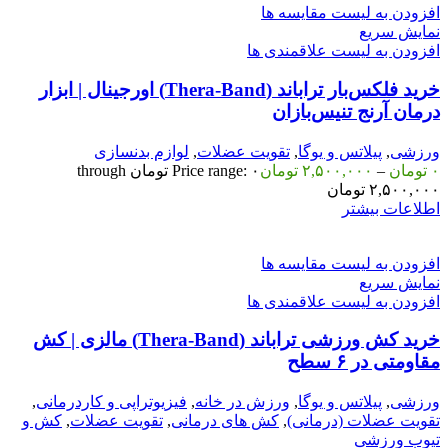
افزودن به لیست مقایسه ها
نمایش سریع
افزودن به لیست علاقمندی ها
خرید فلکس‌بار تراباند (Thera-Band) اورجینال | ابزار
درمان آرنج تنیس‌بازان
ورزشی
,
پیلاتس و یوگا
,
تقویت عضلات
,
لوازم بدنسازی
۰
تومان
–
۲,۵۰۰,۰۰۰
تومان
Price range: ۰ تومان through
۲,۵۰۰,۰۰۰ تومان
اطلاعات بیشتر
افزودن به لیست مقایسه ها
نمایش سریع
افزودن به لیست علاقمندی ها
خرید کش ورزشی تراباند (Thera-Band) مالزی | کش
مقاومتی در ۶ سطح
ورزشی
,
پیلاتس و یوگا
,
ورزش در خانه
,
فیزیوتراپی و کاردرمانی
,
تقویت عضلات (درمانی)
,
کش های درمانی
,
تقویت عضلات
,
کش و
تیوب ورزشی