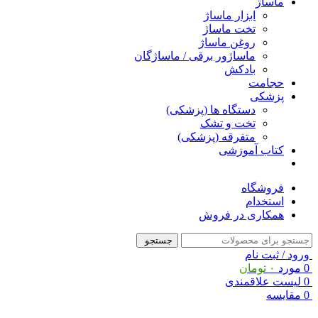
ماساژ
ابزار ماساژ
تخت ماساژ
روغن ماساژ
ماساژور برقی / ماساژگان
بادکش
حجامت
پزشکی
دستگاه ها (پزشکی)
تخت و تشک
متفرقه (پزشکی)
کتاب آموزشی
فروشگاه
استخدام
همکاری در فروش
جستجو
ورود / ثبت نام
0
مورد
۰
تومان
0
لیست علاقمندی
0
مقایسه