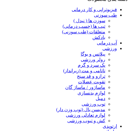
فیزیوتراپی و کار درمانی
طب سوزنی
سوزن ها ( نیدل )
تیپ ها (چسب درمانی)
متعلقات (طب سوزنی)
بادکش
آب درمانی
ورزشی
پیلاتس و یوگا
رولر ورزشی
پک سرد و گرم
تاتامی و مت (زیرانداز)
ترازو و قد سنج
تقویت عضلات
ماساژور / ماساژ گان
لوازم بدنسازی
دمبل
توپ ورزشی
مدیسن بال (توپ وزن دار)
لوازم تعادلی ورزشی
کش و تیوب ورزشی
ارتوپدی