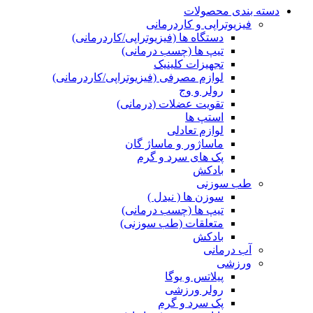
دسته بندی محصولات
فیزیوتراپی و کاردرمانی
دستگاه ها (فیزیوتراپی/کاردرمانی)
تیپ ها (چسب درمانی)
تجهیزات کلینیک
لوازم مصرفی (فیزیوتراپی/کاردرمانی)
رولر و وج
تقویت عضلات (درمانی)
استپ ها
لوازم تعادلی
ماساژور و ماساژ گان
پک های سرد و گرم
بادکش
طب سوزنی
سوزن ها ( نیدل )
تیپ ها (چسب درمانی)
متعلقات (طب سوزنی)
بادکش
آب درمانی
ورزشی
پیلاتس و یوگا
رولر ورزشی
پک سرد و گرم