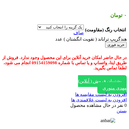
۰
تومان
انتخاب رنگ (مقاومت)
صاف
هندگریپ تراباند ( تقویت انگشتان ) عدد
خرید فوری
در حال حاضر امکان خرید آنلاین برای این محصول وجود ندارد. فروش از
طریق ایتا، واتساپ و یا تماس با شماره 09154159098 انجام می شود،
لطفا تماس بگیرید.
پشتیبان فروش ( آنلاین)
مهدی منوری
افزودن به لیست مقایسه ها
افزودن به لیست علاقمندی ها
0
نفر در حال مشاهده محصول
بستن