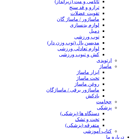
تاتامی و مت (زیرانداز)
ترازو و قد سنج
تقویت عضلات
ماساژور / ماساژ گان
لوازم بدنسازی
دمبل
توپ ورزشی
مدیسن بال (توپ وزن دار)
لوازم تعادلی ورزشی
کش و تیوب ورزشی
ارتوپدی
ماساژ
ابزار ماساژ
تخت ماساژ
روغن ماساژ
ماساژور برقی / ماساژگان
بادکش
حجامت
پزشکی
دستگاه ها (پزشکی)
تخت و تشک
متفرقه (پزشکی)
کتاب آموزشی
درباره ما