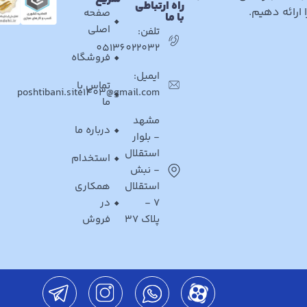
راه ارتباطی
ارائه دهیم.
صفحه
با ما
اصلی
تلفن:
05136022032
فروشگاه
ایمیل:
تماس با
poshtibani.site1403@gmail.com
ما
مشهد
درباره ما
- بلوار
استقلال
استخدام
- نبش
استقلال
همکاری
7 -
در
پلاک 37
فروش