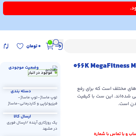
0
۰
تومان
066K MegaFitness Massage Ball Se
وضعیت موجودی
موجود در انبار
های مختلف است که برای رفع
دسته بندی
شده‌اند. این ست با کیفیت
توپ ماساژ
-
توپ ماساژ
-
بدن است.
فیزیوتراپی و کاردرمانی
-
ماساژ
ارسال کالا
یک روزکاری آینده /ارسال فوری
در مشهد
اپ و یا تماس با شماره