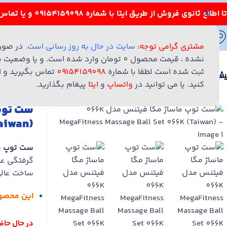
تا اطلاع ثانوی فروش از طریق ایتا با شماره 09154159098 و یا تماس تلفنی با شماره های 05136022032 – 09154159098 انجام می شود.
مشهد - بلوار استقلال - نبش استقلال 7 - پلاک 37
36022032 - 09154159098
مشتری گرامی توجه:
سایت در حال به روز رسانی است.
در صور
نشده ، قیمت محصول 0 تومان وارد شده است. و 
ثبت شده است لطفا با شماره
09154159098
تماس بگیرید و ا
دسته بندی محصولات
فروشگاه
استخدام
هم
کنید. یا می توانید در
واتساپ
و
ایتا
پیغام بگذارید.
aiwan)
ست توپ ماس
گرفتگی عض
ساخت عالی 
این محصو
در حال حاضر