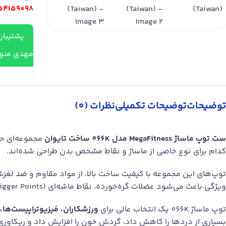
09154159098 انجام می شود، لطفا 
پشتیبان
مهدی منو
توضیحات
توضیحات تکمیلی
نظرات (0)
ست توپ ماساژ MegaFitness مدل 066K ساخت تایوان
مجموعه‌ای حر
کدام برای نوع خاصی از ماساژ و نقاط مشخص بدن طراحی شده‌اند.
توپ‌های این مجموعه با کیفیت ساخت بالا، از مواد مقاوم و ضد لغزش ت
ویژگی باعث می‌شود عضلات گره‌خورده، نقاط ماشه‌ای (Trigger Points) و گرفتگی‌های عمقی سریع‌تر آزاد شوند.
توپ ماساژ 066K یک انتخاب عالی برای
ورزشکاران، فیزیوتراپیست‌ها، 
بسیاری از دردها را کاهش داد، گردش خون را افزایش داد و ریکاوری