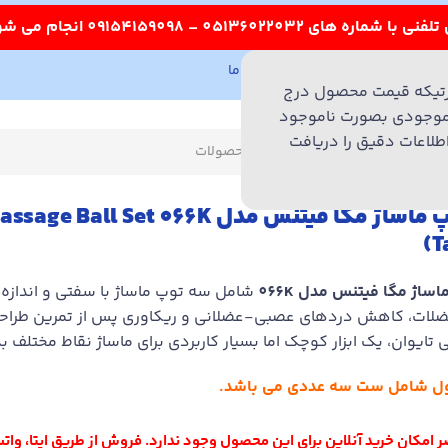
درباره ما
تماس با ما
051
تیکه قیمت محصول درج
یا وضعیت موجودی بصورت ناموجود
طلاعات دقیق را دریافت
کاری در فروش
ست توپ ماساژ مگا فیتنس مدل t 066K
(T
اژ مگا فیتنس مدل 066K
شامل سه توپ ماساژ با سفتی و اندازه‌
لات، کاهش دردهای عصبی‑عضلانی و ریکاوری پس از تمرین طراحی 
تایوان، یک ابزار کوچک اما بسیار کاربردی برای ماساژ نقاط مختلف 
ل شامل ست سه عددی می باشد.
 امکان خرید آنلاین برای این محصول وجود ندارد. فروش از طریق ایتا، واتس