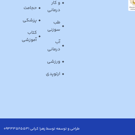
و کار
حجامت
درمانی
پزشکی
طب
سوزنی
کتاب
آموزشی
آب
درمانی
ورزشی
ارتوپدی
طراحی و توسعه توسط زهرا کیانی 09333525531