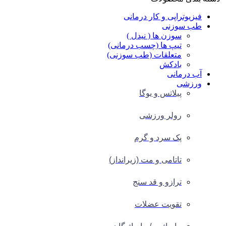
فیزیوتراپی و کار درمانی
طب سوزنی
سوزن ها ( نیدل )
تیپ ها (چسب درمانی)
متعلقات (طب سوزنی)
بادکش
آب درمانی
ورزشی
پیلاتس و یوگا
رولر ورزشی
پک سرد و گرم
تاتامی و مت (زیرانداز)
ترازو و قد سنج
تقویت عضلات