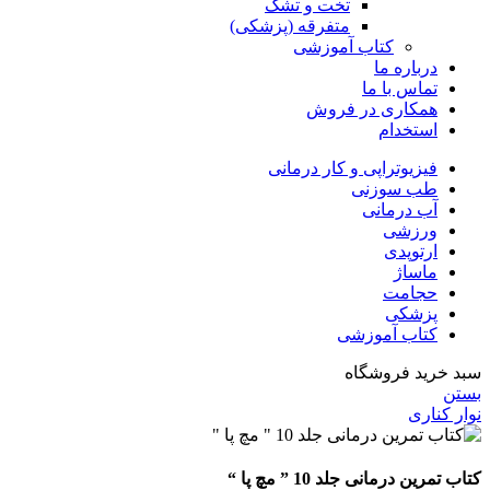
تخت و تشک
متفرقه (پزشکی)
کتاب آموزشی
درباره ما
تماس با ما
همکاری در فروش
استخدام
فیزیوتراپی و کار درمانی
طب سوزنی
آب درمانی
ورزشی
ارتوپدی
ماساژ
حجامت
پزشکی
کتاب آموزشی
سبد خرید فروشگاه
بستن
نوار کناری
کتاب تمرین درمانی جلد 10 ” مچ پا “