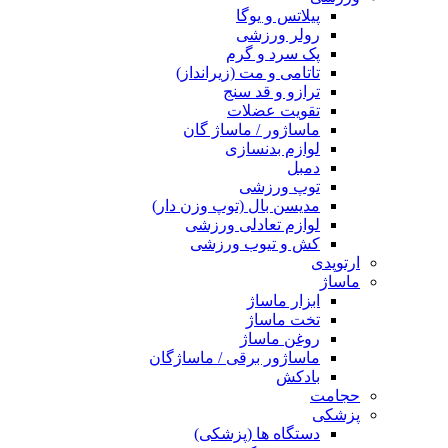
پیلاتس و یوگا
رولر ورزشی
پک سرد و گرم
تاتامی و مت (زیرانداز)
ترازو و قد سنج
تقویت عضلات
ماساژور / ماساژ گان
لوازم بدنسازی
دمبل
توپ ورزشی
مدیسن بال (توپ وزن دار)
لوازم تعادلی ورزشی
کش و تیوب ورزشی
ارتوپدی
ماساژ
ابزار ماساژ
تخت ماساژ
روغن ماساژ
ماساژور برقی / ماساژگان
بادکش
حجامت
پزشکی
دستگاه ها (پزشکی)