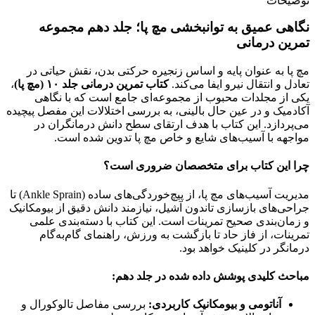
توضیحات
نگاهی عمیق به توانبخشی مچ پا؛ جلد دهم مجموعه
تمرین درمانی
مچ پا به عنوان پایه و اساس زنجیره حرکتی بدن، نقش حیاتی در
تعادل و انتقال نیرو ایفا می‌کند.
کتاب تمرین درمانی جلد ۱۰ (مچ پا)
،
یکی از مجلدات محبوب از مجموعه‌ای جامع است که با نگاهی
آکادمیک و در عین حال بالینی، به بررسی اختلالات این مفصل پیچیده
می‌پردازد. این کتاب با هدف ارتقای سطح دانش درمانگران در
مواجهه با آسیب‌های شایع و خاص مچ پا تدوین شده است.
چرا این کتاب برای متخصصان ضروری است؟
مدیریت آسیب‌های مچ پا، از پیچ‌خوردگی‌های ساده (Ankle Sprain) تا
جراحی‌های بازسازی تاندون آشیل، نیازمند دانش دقیق از بیومکانیک
و زمان‌بندی صحیح تمرینات است. این کتاب با دسته‌بندی علمی
تمرینات، از فاز حاد تا بازگشت به ورزش، راهنمای گام‌به‌گام
درمانگر در کلینیک خواهد بود.
مباحث کلیدی پوشش داده شده در جلد دهم:
آناتومی و بیومکانیک کاربردی:
بررسی مفاصل تالوکورال و