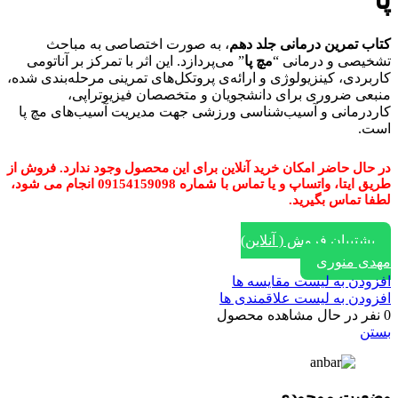
کتاب تمرین درمانی جلد دهم
، به صورت اختصاصی به مباحث
تشخیصی و درمانی “
مچ پا
” می‌پردازد. این اثر با تمرکز بر آناتومی
کاربردی، کینزیولوژی و ارائه‌ی پروتکل‌های تمرینی مرحله‌بندی شده،
منبعی ضروری برای دانشجویان و متخصصان فیزیوتراپی،
کاردرمانی و آسیب‌شناسی ورزشی جهت مدیریت آسیب‌های مچ پا
است.
در حال حاضر امکان خرید آنلاین برای این محصول وجود ندارد. فروش از
طریق ایتا، واتساپ و یا تماس با شماره 09154159098 انجام می شود،
لطفا تماس بگیرید.
پشتیبان فروش ( آنلاین)
مهدی منوری
افزودن به لیست مقایسه ها
افزودن به لیست علاقمندی ها
0
نفر در حال مشاهده محصول
بستن
وضعیت موجودی