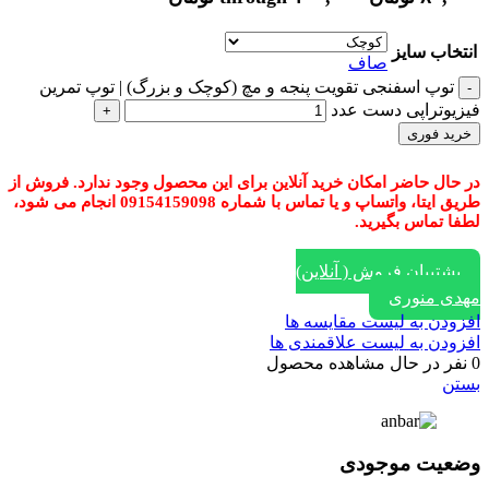
انتخاب سایز
صاف
توپ اسفنجی تقویت پنجه و مچ (کوچک و بزرگ) | توپ تمرین
فیزیوتراپی دست عدد
خرید فوری
در حال حاضر امکان خرید آنلاین برای این محصول وجود ندارد. فروش از
طریق ایتا، واتساپ و یا تماس با شماره 09154159098 انجام می شود،
لطفا تماس بگیرید.
پشتیبان فروش ( آنلاین)
مهدی منوری
افزودن به لیست مقایسه ها
افزودن به لیست علاقمندی ها
0
نفر در حال مشاهده محصول
بستن
وضعیت موجودی