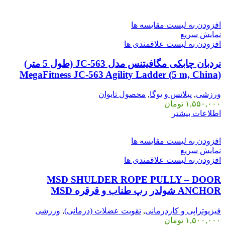
افزودن به لیست مقایسه ها
نمایش سریع
افزودن به لیست علاقمندی ها
نردبان چابکی مگافیتنس مدل JC-563 (طول 5 متر)
MegaFitness JC-563 Agility Ladder (5 m, China)
ورزشی
,
پیلاتس و یوگا
,
محصول تایوان
۱,۵۵۰,۰۰۰
تومان
اطلاعات بیشتر
افزودن به لیست مقایسه ها
نمایش سریع
افزودن به لیست علاقمندی ها
MSD SHULDER ROPE PULLY – DOOR
ANCHOR شولدر رپ طناب و قرقره MSD
فیزیوتراپی و کاردرمانی
,
تقویت عضلات (درمانی)
,
ورزشی
۱,۵۰۰,۰۰۰
تومان