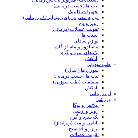
تیپ ها (چسب درمانی)
تجهیزات کلینیک
لوازم مصرفی (فیزیوتراپی/کاردرمانی)
رولر و وج
تقویت عضلات (درمانی)
استپ ها
لوازم تعادلی
ماساژور و ماساژ گان
پک های سرد و گرم
بادکش
طب سوزنی
سوزن ها ( نیدل )
تیپ ها (چسب درمانی)
متعلقات (طب سوزنی)
بادکش
آب درمانی
ورزشی
پیلاتس و یوگا
رولر ورزشی
پک سرد و گرم
تاتامی و مت (زیرانداز)
ترازو و قد سنج
تقویت عضلات