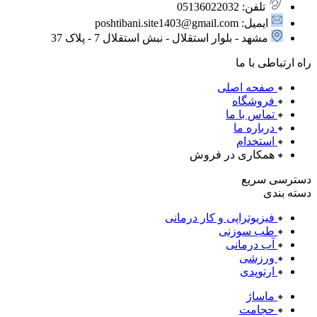
تلفن: 05136022032
ایمیل: poshtibani.site1403@gmail.com
مشهد - بلوار استقلال - نبش استقلال 7 - پلاک 37
راه ارتباطی با ما
صفحه اصلی
فروشگاه
تماس با ما
درباره ما
استخدام
همکاری در فروش
دسترسی سریع
دسته بندی
فیزیوتراپی و کار درمانی
طب سوزنی
آب درمانی
ورزشی
ارتوپدی
ماساژ
حجامت