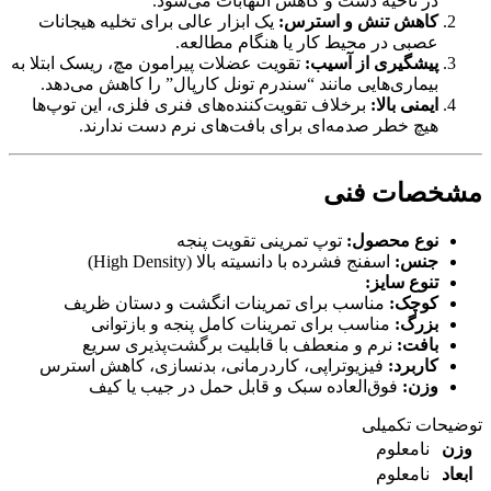
در ناحیه دست و کاهش التهابات می‌شود.
کاهش تنش و استرس:
یک ابزار عالی برای تخلیه هیجانات
عصبی در محیط کار یا هنگام مطالعه.
پیشگیری از آسیب:
تقویت عضلات پیرامون مچ، ریسک ابتلا به
بیماری‌هایی مانند “سندرم تونل کارپال” را کاهش می‌دهد.
ایمنی بالا:
برخلاف تقویت‌کننده‌های فنری فلزی، این توپ‌ها
هیچ خطر صدمه‌ای برای بافت‌های نرم دست ندارند.
مشخصات فنی
نوع محصول:
توپ تمرینی تقویت پنجه
جنس:
اسفنج فشرده با دانسیته بالا (High Density)
تنوع سایز:
کوچک:
مناسب برای تمرینات انگشت و دستان ظریف
بزرگ:
مناسب برای تمرینات کامل پنجه و بازتوانی
بافت:
نرم و منعطف با قابلیت برگشت‌پذیری سریع
کاربرد:
فیزیوتراپی، کاردرمانی، بدنسازی، کاهش استرس
وزن:
فوق‌العاده سبک و قابل حمل در جیب یا کیف
توضیحات تکمیلی
وزن
نامعلوم
ابعاد
نامعلوم