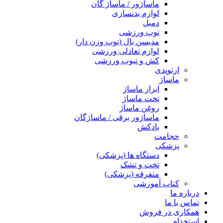
ماساژور / ماساژ گان
لوازم بدنسازی
دمبل
توپ ورزشی
مدیسن بال (توپ وزن دار)
لوازم تعادلی ورزشی
کش و تیوب ورزشی
ارتوپدی
ماساژ
ابزار ماساژ
تخت ماساژ
روغن ماساژ
ماساژور برقی / ماساژگان
بادکش
حجامت
پزشکی
دستگاه ها (پزشکی)
تخت و تشک
متفرقه (پزشکی)
کتاب آموزشی
درباره ما
تماس با ما
همکاری در فروش
استخدام