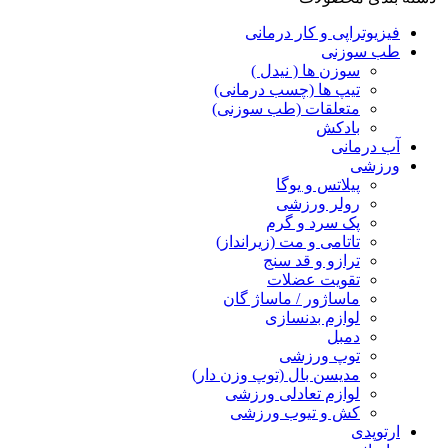
فیزیوتراپی و کار درمانی
طب سوزنی
سوزن ها ( نیدل )
تیپ ها (چسب درمانی)
متعلقات (طب سوزنی)
بادکش
آب درمانی
ورزشی
پیلاتس و یوگا
رولر ورزشی
پک سرد و گرم
تاتامی و مت (زیرانداز)
ترازو و قد سنج
تقویت عضلات
ماساژور / ماساژ گان
لوازم بدنسازی
دمبل
توپ ورزشی
مدیسن بال (توپ وزن دار)
لوازم تعادلی ورزشی
کش و تیوب ورزشی
ارتوپدی