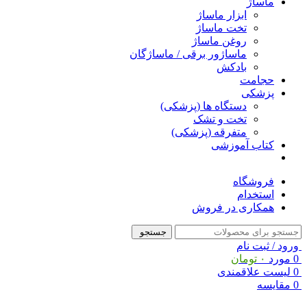
ماساژ
ابزار ماساژ
تخت ماساژ
روغن ماساژ
ماساژور برقی / ماساژگان
بادکش
حجامت
پزشکی
دستگاه ها (پزشکی)
تخت و تشک
متفرقه (پزشکی)
کتاب آموزشی
فروشگاه
استخدام
همکاری در فروش
جستجو
ورود / ثبت نام
0
مورد
۰
تومان
0
لیست علاقمندی
0
مقایسه