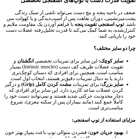
تقویت قدرت دست با توپ‌های اسفنجی تخصصی
ضعف در ناحیه پنجه و مچ دست می‌تواند ناشی از سبک زندگی
پشت‌میزنشینی، دوران نقاهت پس از آسیب‌دیدگی و یا کهولت سن
باشد.
توپ اسفنجی تقویت پنجه
با فراهم آوردن یک مقاومت ملایم و
کنترل‌شده، به شما کمک می‌کند تا قدرت تحلیل‌رفته عضلات دست
خود را بازیابی کنید.
چرا دو سایز مختلف؟
سایز کوچک:
این سایز برای تمرینات تخصصی
انگشتان
و
تقویت عضلات ظریف کف دست (Intrinsic muscles) بسیار
مناسب است. همچنین برای افرادی که دستان کوچک‌تری
دارند یا به دنبال تمرینات دقیق‌تر هستند، انتخاب اول است.
سایز بزرگ:
برای تمرینات
مشت کردن کامل (Grip)
و درگیر
کردن عضلات ساعد کاربرد دارد. این سایز برای افرادی که
دچار محدودیت حرکتی شدید هستند و نمی‌توانند دست خود را
کاملاً جمع کنند (مانند بیماران پس از سکته مغزی)، شروع
مناسب‌تری است.
مزایای استفاده از توپ اسفنجی:
بهبود جریان خون:
فشردن متوالی توپ باعث پمپاژ بهتر خون