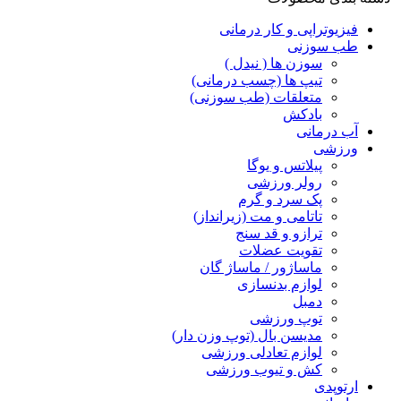
فیزیوتراپی و کار درمانی
طب سوزنی
سوزن ها ( نیدل )
تیپ ها (چسب درمانی)
متعلقات (طب سوزنی)
بادکش
آب درمانی
ورزشی
پیلاتس و یوگا
رولر ورزشی
پک سرد و گرم
تاتامی و مت (زیرانداز)
ترازو و قد سنج
تقویت عضلات
ماساژور / ماساژ گان
لوازم بدنسازی
دمبل
توپ ورزشی
مدیسن بال (توپ وزن دار)
لوازم تعادلی ورزشی
کش و تیوب ورزشی
ارتوپدی