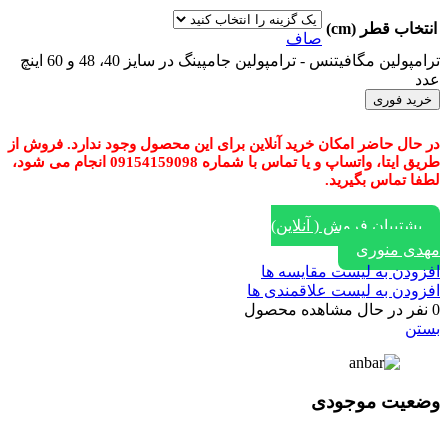
انتخاب قطر (cm)
صاف
ترامپولین مگافیتنس - ترامپولین جامپینگ در سایز 40، 48 و 60 اینچ
عدد
خرید فوری
در حال حاضر امکان خرید آنلاین برای این محصول وجود ندارد. فروش از
طریق ایتا، واتساپ و یا تماس با شماره 09154159098 انجام می شود،
لطفا تماس بگیرید.
پشتیبان فروش ( آنلاین)
مهدی منوری
افزودن به لیست مقایسه ها
افزودن به لیست علاقمندی ها
0
نفر در حال مشاهده محصول
بستن
وضعیت موجودی