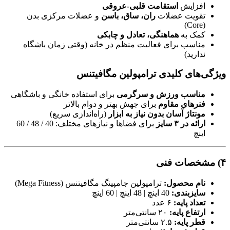
افزایش
استقامت قلبی-عروقی
تقویت عضلات
ران، ساق، باسن
و عضلات مرکزی بدن
(Core)
کمک به
هماهنگی، تعادل و چابکی
مناسب برای فعالیت منظم در خانه (وقتی زمان باشگاه
ندارید)
ویژگی‌های کلیدی ترامپولین مگافیتنس
مناسب ورزش و سرگرمی
برای استفاده خانگی و باشگاهی
فنرهای مقاوم
برای جهش بهتر و دوام بالاتر
مونتاژ آسان بدون نیاز به ابزار
(راه‌اندازی سریع)
ارائه در ۳ سایز
برای فضاها و نیازهای مختلف: 40 / 48 / 60
اینچ
۴) مشخصات فنی
نام محصول:
ترامپولین جامپینگ مگافیتنس (Mega Fitness)
سایزبندی:
40 اینچ | 48 اینچ | 60 اینچ
تعداد پایه:
۶ عدد
ارتفاع پایه:
۲۰ سانتی‌متر
قطر پایه:
۲.۵ سانتی‌متر