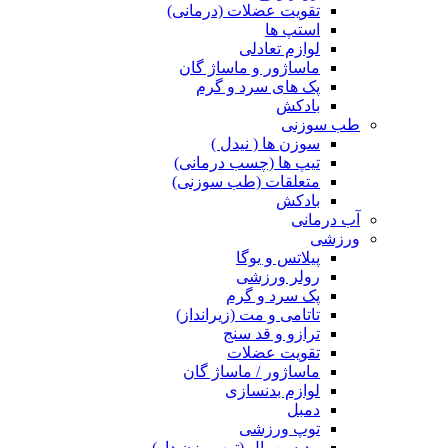
تقویت عضلات (درمانی)
استپ ها
لوازم تعادلی
ماساژور و ماساژ گان
پک های سرد و گرم
بادکش
طب سوزنی
سوزن ها ( نیدل )
تیپ ها (چسب درمانی)
متعلقات (طب سوزنی)
بادکش
آب درمانی
ورزشی
پیلاتس و یوگا
رولر ورزشی
پک سرد و گرم
تاتامی و مت (زیرانداز)
ترازو و قد سنج
تقویت عضلات
ماساژور / ماساژ گان
لوازم بدنسازی
دمبل
توپ ورزشی
مدیسن بال (توپ وزن دار)