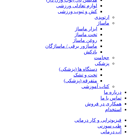
لوازم تعادلی ورزشی
کش و تیوب ورزشی
ارتوپدی
ماساژ
ابزار ماساژ
تخت ماساژ
روغن ماساژ
ماساژور برقی / ماساژگان
بادکش
حجامت
پزشکی
دستگاه ها (پزشکی)
تخت و تشک
متفرقه (پزشکی)
کتاب آموزشی
درباره ما
تماس با ما
همکاری در فروش
استخدام
فیزیوتراپی و کار درمانی
طب سوزنی
آب درمانی