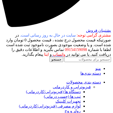
پشتیبان فروش
مشتری گرامی توجه:
سایت در حال به روز رسانی است.
در
صورتیکه قیمت محصول درج نشده ، قیمت محصول 0 تومان وارد
شده است. و یا وضعیت موجودی بصورت ناموجود ثبت شده است
لطفا با شماره
09154159098
تماس بگیرید و اطلاعات دقیق را
دریافت کنید. یا می توانید در
واتساپ
و
ایتا
پیغام بگذارید.
جستجو
منو
دسته بندی‌ها
دسته بندی محصولات
فیزیوتراپی و کاردرمانی
دستگاه ها (فیزیوتراپی/کاردرمانی)
تیپ ها (چسب درمانی)
تجهیزات کلینیک
لوازم مصرفی (فیزیوتراپی/کاردرمانی)
رولر و وج