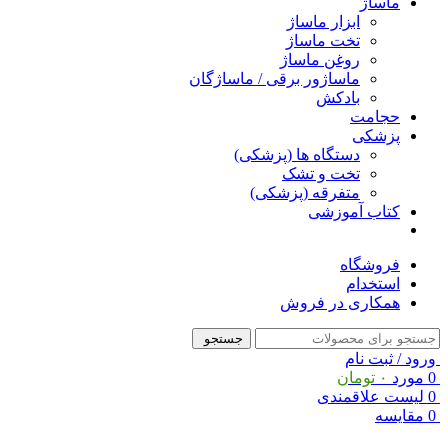
ماساژ
ابزار ماساژ
تخت ماساژ
روغن ماساژ
ماساژور برقی / ماساژگان
بادکش
حجامت
پزشکی
دستگاه ها (پزشکی)
تخت و تشک
متفرقه (پزشکی)
کتاب آموزشی
فروشگاه
استخدام
همکاری در فروش
جستجو
ورود / ثبت نام
0
مورد
۰
تومان
0
لیست علاقمندی
0
مقایسه