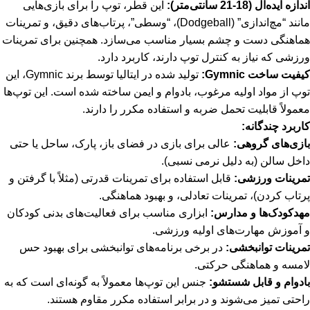
اندازه ایده‌آل (18-21 سانتی‌متر):
این قطر، توپ را برای بازی‌هایی
مانند “مچ‌اندازی” (Dodgeball)، “وسطی”، پرتاب‌های دقیق، و تمرینات
هماهنگی دست و چشم بسیار مناسب می‌سازد. همچنین برای تمرینات
ورزشی که نیاز به کنترل توپ دارند، کاربرد دارد.
کیفیت ساخت Gymnic:
تولید شده در ایتالیا توسط برند Gymnic، این
توپ از مواد اولیه مرغوب، بادوام و ایمن ساخته شده است. این توپ‌ها
معمولاً قابلیت تحمل ضربه و استفاده مکرر را دارند.
کاربرد چندگانه:
بازی‌های گروهی:
عالی برای بازی در فضای باز، پارک، ساحل یا حتی
داخل سالن (به دلیل نرمی نسبی).
تمرینات ورزشی:
قابل استفاده برای تمرینات قدرتی (مثلاً با گرفتن و
پرتاب کردن)، تمرینات تعادلی، و بهبود هماهنگی.
مهدکودک‌ها و مدارس:
ابزاری مناسب برای فعالیت‌های بدنی کودکان
و آموزش مهارت‌های اولیه ورزشی.
تمرینات توانبخشی:
در برخی برنامه‌های توانبخشی برای بهبود حس
لامسه و هماهنگی حرکتی.
بادوام و قابل شستشو:
جنس این توپ‌ها معمولاً به گونه‌ای است که به
راحتی تمیز می‌شوند و در برابر استفاده مکرر مقاوم هستند.