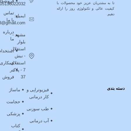
فروشگا
تا به مشتریان عزیز خود محصولات با
05136022032
کیفیت عالی و تکنولوژی روز را ارائه
تماس
دهیم.
ایمیل:
با ما
403@gmail.com
درباره
مشهد -
ما
بلوار
استقلال
استخدام
- نبش
استقلال
همکاری
7 - پلاک
در
37
فروش
دسته بندی
فیزیوتراپی و
ماساژ
کار درمانی
حجامت
طب سوزنی
پزشکی
آب درمانی
کتاب