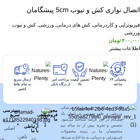
اتصال نواری کش و تیوب 5cm پیشگامان
فیزیوتراپی و کاردرمانی
,
کش های درمانی
,
ورزشی
,
کش و تیوب
ورزشی
۲۰۰,۰۰۰
تومان
اطلاعات بیشتر
پشتیبانی ۲۴
تضمین کیفیت
پرداخت امن
ارسال سریع
ساعته
بالا
از درگاه بانکی
به تمام نقاط
کشور
فروشگاه کالای طب پیشگامان نوین با
بیش از ده سال سابقه خدمت به
مشتریان در زمینه فروش محصولات
کمک درمانی، فیزیوتراپی، پزشکی
مجوزهای
دسترسی
ورزشی و طب سوزنی به عنوان یک
فروشگاهی
سریع
ما
پیشگام در این عرصه شناخته می‌شود.
صفحه
راه
تخصص و تجربه بیش از ده ساله تیم
ارتباطی
اصلی
با ما
متخصصان ما در زمینه محصولات
تلفن:
فیزیوتراپی و درمانی، به ما اجازه می‌دهد