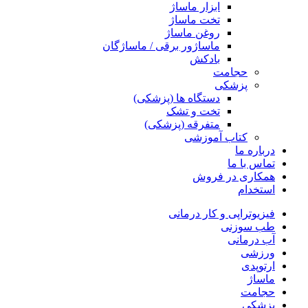
ابزار ماساژ
تخت ماساژ
روغن ماساژ
ماساژور برقی / ماساژگان
بادکش
حجامت
پزشکی
دستگاه ها (پزشکی)
تخت و تشک
متفرقه (پزشکی)
کتاب آموزشی
درباره ما
تماس با ما
همکاری در فروش
استخدام
فیزیوتراپی و کار درمانی
طب سوزنی
آب درمانی
ورزشی
ارتوپدی
ماساژ
حجامت
پزشکی