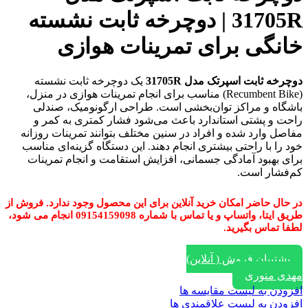
31705R | دوچرخه ثابت نشسته
خانگی برای تمرینات هوازی
دوچرخه ثابت اسپرتک مدل 31705R
یک دوچرخه ثابت نشسته
(Recumbent Bike) مناسب برای انجام تمرینات هوازی در منزل،
باشگاه و مراکز توان‌بخشی است. طراحی ارگونومیک، صندلی
راحت و پشتی استاندارد باعث می‌شود فشار کمتری به کمر و
مفاصل وارد شده و افراد در سنین مختلف بتوانند تمرینات روزانه
خود را با راحتی بیشتری انجام دهند. این دستگاه گزینه‌ای مناسب
برای بهبود آمادگی جسمانی، افزایش استقامت و انجام تمرینات
کم‌فشار است.
در حال حاضر امکان خرید آنلاین برای این محصول وجود ندارد. فروش از
طریق ایتا، واتساپ و یا تماس با شماره 09154159098 انجام می شود،
لطفا تماس بگیرید.
پشتیبان فروش ( آنلاین)
مهدی منوری
افزودن به لیست مقایسه ها
افزودن به لیست علاقمندی ها