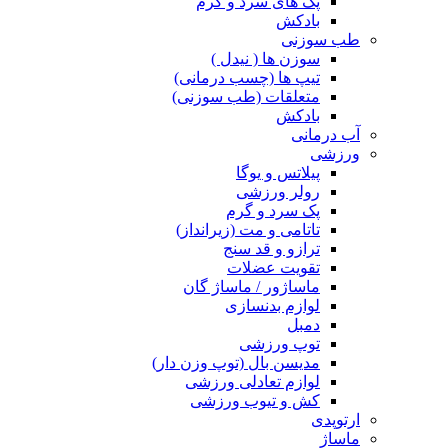
پک های سرد و گرم
بادکش
طب سوزنی
سوزن ها ( نیدل )
تیپ ها (چسب درمانی)
متعلقات (طب سوزنی)
بادکش
آب درمانی
ورزشی
پیلاتس و یوگا
رولر ورزشی
پک سرد و گرم
تاتامی و مت (زیرانداز)
ترازو و قد سنج
تقویت عضلات
ماساژور / ماساژ گان
لوازم بدنسازی
دمبل
توپ ورزشی
مدیسن بال (توپ وزن دار)
لوازم تعادلی ورزشی
کش و تیوب ورزشی
ارتوپدی
ماساژ