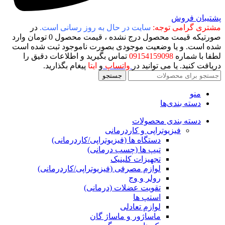
پشتیبان فروش
مشتری گرامی توجه:
سایت در حال به روز رسانی است.
در
صورتیکه قیمت محصول درج نشده ، قیمت محصول 0 تومان وارد
شده است. و یا وضعیت موجودی بصورت ناموجود ثبت شده است
لطفا با شماره
09154159098
تماس بگیرید و اطلاعات دقیق را
دریافت کنید. یا می توانید در
واتساپ
و
ایتا
پیغام بگذارید.
جستجو
منو
دسته بندی‌ها
دسته بندی محصولات
فیزیوتراپی و کاردرمانی
دستگاه ها (فیزیوتراپی/کاردرمانی)
تیپ ها (چسب درمانی)
تجهیزات کلینیک
لوازم مصرفی (فیزیوتراپی/کاردرمانی)
رولر و وج
تقویت عضلات (درمانی)
استپ ها
لوازم تعادلی
ماساژور و ماساژ گان