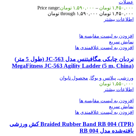
عضلات
۱,۴۵۰,۰۰۰
تومان
–
۱,۵۹۰,۰۰۰
تومان
Price range:
۱,۴۵۰,۰۰۰ تومان through ۱,۵۹۰,۰۰۰ تومان
اطلاعات بیشتر
افزودن به لیست مقایسه ها
نمایش سریع
افزودن به لیست علاقمندی ها
نردبان چابکی مگافیتنس مدل JC-563 (طول 5 متر)
MegaFitness JC-563 Agility Ladder (5 m, China)
ورزشی
,
پیلاتس و یوگا
,
محصول تایوان
۱,۵۵۰,۰۰۰
تومان
اطلاعات بیشتر
افزودن به لیست مقایسه ها
نمایش سریع
افزودن به لیست علاقمندی ها
Braided Rubber Band RB 004 (TPR) کش ورزشی
بافته‌شده مدل RB 004