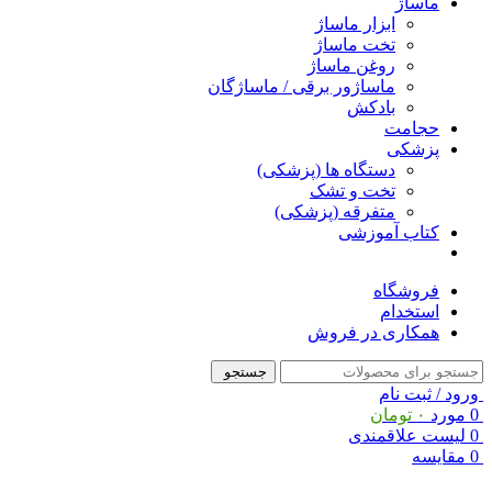
ماساژ
ابزار ماساژ
تخت ماساژ
روغن ماساژ
ماساژور برقی / ماساژگان
بادکش
حجامت
پزشکی
دستگاه ها (پزشکی)
تخت و تشک
متفرقه (پزشکی)
کتاب آموزشی
فروشگاه
استخدام
همکاری در فروش
جستجو
ورود / ثبت نام
0
مورد
۰
تومان
0
لیست علاقمندی
0
مقایسه