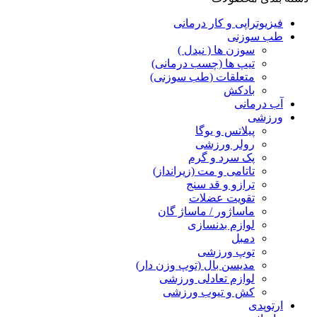
فیزیوتراپی و کار درمانی
طب سوزنی
سوزن ها ( نیدل )
تیپ ها (چسب درمانی)
متعلقات (طب سوزنی)
بادکش
آب درمانی
ورزشی
پیلاتس و یوگا
رولر ورزشی
پک سرد و گرم
تاتامی و مت (زیرانداز)
ترازو و قد سنج
تقویت عضلات
ماساژور / ماساژ گان
لوازم بدنسازی
دمبل
توپ ورزشی
مدیسن بال (توپ وزن دار)
لوازم تعادلی ورزشی
کش و تیوب ورزشی
ارتوپدی