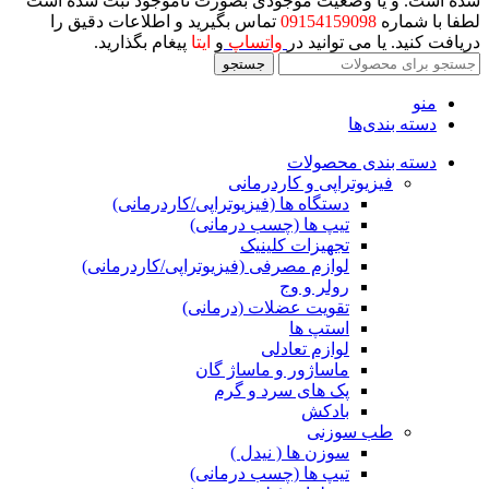
شده است. و یا وضعیت موجودی بصورت ناموجود ثبت شده است
لطفا با شماره
09154159098
تماس بگیرید و اطلاعات دقیق را
دریافت کنید. یا می توانید در
واتساپ
و
ایتا
پیغام بگذارید.
جستجو
منو
دسته بندی‌ها
دسته بندی محصولات
فیزیوتراپی و کاردرمانی
دستگاه ها (فیزیوتراپی/کاردرمانی)
تیپ ها (چسب درمانی)
تجهیزات کلینیک
لوازم مصرفی (فیزیوتراپی/کاردرمانی)
رولر و وج
تقویت عضلات (درمانی)
استپ ها
لوازم تعادلی
ماساژور و ماساژ گان
پک های سرد و گرم
بادکش
طب سوزنی
سوزن ها ( نیدل )
تیپ ها (چسب درمانی)