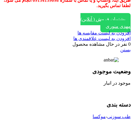
طریق ایتا، واتساپ و یا تماس با شماره 09154159098 انجام می شود،
لطفا تماس بگیرید.
پشتیبان فروش ( آنلاین)
مهدی منوری
افزودن به لیست مقایسه ها
افزودن به لیست علاقمندی ها
0
نفر در حال مشاهده محصول
بستن
وضعیت موجودی
موجود در انبار
دسته بندی
طب سوزنی
-
موکسا