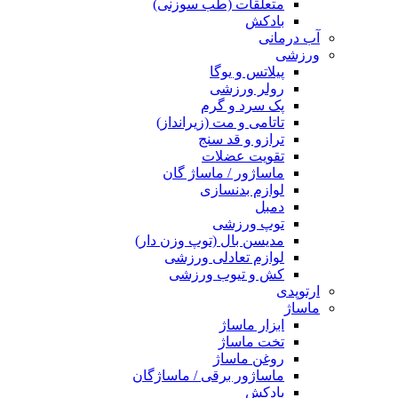
متعلقات (طب سوزنی)
بادکش
آب درمانی
ورزشی
پیلاتس و یوگا
رولر ورزشی
پک سرد و گرم
تاتامی و مت (زیرانداز)
ترازو و قد سنج
تقویت عضلات
ماساژور / ماساژ گان
لوازم بدنسازی
دمبل
توپ ورزشی
مدیسن بال (توپ وزن دار)
لوازم تعادلی ورزشی
کش و تیوب ورزشی
ارتوپدی
ماساژ
ابزار ماساژ
تخت ماساژ
روغن ماساژ
ماساژور برقی / ماساژگان
بادکش