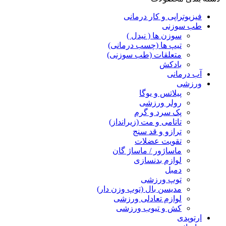
فیزیوتراپی و کار درمانی
طب سوزنی
سوزن ها ( نیدل )
تیپ ها (چسب درمانی)
متعلقات (طب سوزنی)
بادکش
آب درمانی
ورزشی
پیلاتس و یوگا
رولر ورزشی
پک سرد و گرم
تاتامی و مت (زیرانداز)
ترازو و قد سنج
تقویت عضلات
ماساژور / ماساژ گان
لوازم بدنسازی
دمبل
توپ ورزشی
مدیسن بال (توپ وزن دار)
لوازم تعادلی ورزشی
کش و تیوب ورزشی
ارتوپدی