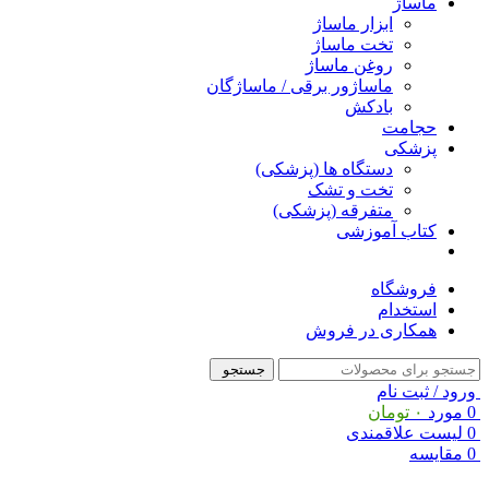
ماساژ
ابزار ماساژ
تخت ماساژ
روغن ماساژ
ماساژور برقی / ماساژگان
بادکش
حجامت
پزشکی
دستگاه ها (پزشکی)
تخت و تشک
متفرقه (پزشکی)
کتاب آموزشی
فروشگاه
استخدام
همکاری در فروش
جستجو
ورود / ثبت نام
0
مورد
۰
تومان
0
لیست علاقمندی
0
مقایسه