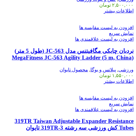
۲,۵۰۰,۰۰۰
تومان
اطلاعات بیشتر
افزودن به لیست مقایسه ها
نمایش سریع
افزودن به لیست علاقمندی ها
نردبان چابکی مگافیتنس مدل JC-563 (طول 5 متر)
MegaFitness JC-563 Agility Ladder (5 m, China)
ورزشی
,
پیلاتس و یوگا
,
محصول تایوان
۱,۵۵۰,۰۰۰
تومان
اطلاعات بیشتر
افزودن به لیست مقایسه ها
نمایش سریع
افزودن به لیست علاقمندی ها
319TR Taiwan Adjustable Expander Resistance
Tubes کش ورزشی سه رشته 3-319TR تایوان