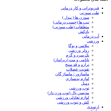
فیزیوتراپی و کار درمانی
طب سوزنی
سوزن ها ( نیدل )
تیپ ها (چسب درمانی)
متعلقات (طب سوزنی)
بادکش
آب درمانی
ورزشی
پیلاتس و یوگا
رولر ورزشی
پک سرد و گرم
تاتامی و مت (زیرانداز)
ترازو و قد سنج
تقویت عضلات
ماساژور / ماساژ گان
لوازم بدنسازی
دمبل
توپ ورزشی
مدیسن بال (توپ وزن دار)
لوازم تعادلی ورزشی
کش و تیوب ورزشی
ارتوپدی