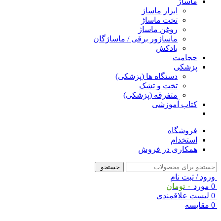
ماساژ
ابزار ماساژ
تخت ماساژ
روغن ماساژ
ماساژور برقی / ماساژگان
بادکش
حجامت
پزشکی
دستگاه ها (پزشکی)
تخت و تشک
متفرقه (پزشکی)
کتاب آموزشی
فروشگاه
استخدام
همکاری در فروش
جستجو
ورود / ثبت نام
0
مورد
۰
تومان
0
لیست علاقمندی
0
مقایسه