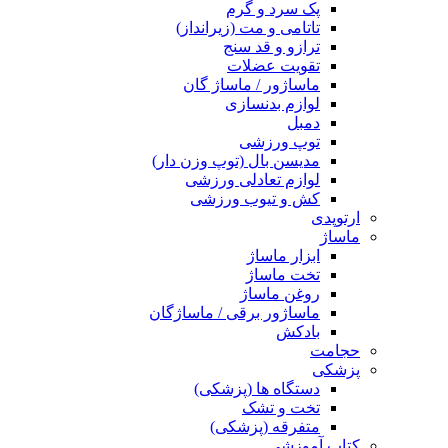
پک سرد و گرم
تاتامی و مت (زیرانداز)
ترازو و قد سنج
تقویت عضلات
ماساژور / ماساژ گان
لوازم بدنسازی
دمبل
توپ ورزشی
مدیسن بال (توپ وزن دار)
لوازم تعادلی ورزشی
کش و تیوب ورزشی
ارتوپدی
ماساژ
ابزار ماساژ
تخت ماساژ
روغن ماساژ
ماساژور برقی / ماساژگان
بادکش
حجامت
پزشکی
دستگاه ها (پزشکی)
تخت و تشک
متفرقه (پزشکی)
کتاب آموزشی