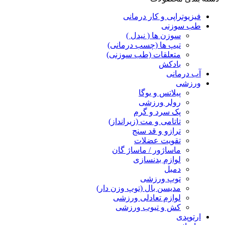
فیزیوتراپی و کار درمانی
طب سوزنی
سوزن ها ( نیدل )
تیپ ها (چسب درمانی)
متعلقات (طب سوزنی)
بادکش
آب درمانی
ورزشی
پیلاتس و یوگا
رولر ورزشی
پک سرد و گرم
تاتامی و مت (زیرانداز)
ترازو و قد سنج
تقویت عضلات
ماساژور / ماساژ گان
لوازم بدنسازی
دمبل
توپ ورزشی
مدیسن بال (توپ وزن دار)
لوازم تعادلی ورزشی
کش و تیوب ورزشی
ارتوپدی