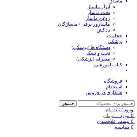
ماساژ
ابزار ماساژ
تخت ماساژ
روغن ماساژ
ماساژور برقی / ماساژگان
بادکش
حجامت
پزشکی
دستگاه ها (پزشکی)
تخت و تشک
متفرقه (پزشکی)
کتاب آموزشی
فروشگاه
استخدام
همکاری در فروش
جستجو
ورود / ثبت نام
0
مورد
۰
تومان
0
لیست علاقمندی
0
مقایسه