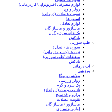
لوازم مصرفی (فیزیوتراپی/کاردرمانی)
رولر و وج
تقویت عضلات (درمانی)
استپ ها
لوازم تعادلی
ماساژور و ماساژ گان
پک های سرد و گرم
بادکش
طب سوزنی
سوزن ها ( نیدل )
تیپ ها (چسب درمانی)
متعلقات (طب سوزنی)
بادکش
آب درمانی
ورزشی
پیلاتس و یوگا
رولر ورزشی
پک سرد و گرم
تاتامی و مت (زیرانداز)
ترازو و قد سنج
تقویت عضلات
ماساژور / ماساژ گان
لوازم بدنسازی