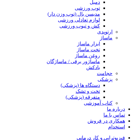
دمبل
توپ ورزشی
مدیسن بال (توپ وزن دار)
لوازم تعادلی ورزشی
کش و تیوب ورزشی
ارتوپدی
ماساژ
ابزار ماساژ
تخت ماساژ
روغن ماساژ
ماساژور برقی / ماساژگان
بادکش
حجامت
پزشکی
دستگاه ها (پزشکی)
تخت و تشک
متفرقه (پزشکی)
کتاب آموزشی
درباره ما
تماس با ما
همکاری در فروش
استخدام
فیزیوتراپی و کار درمانی