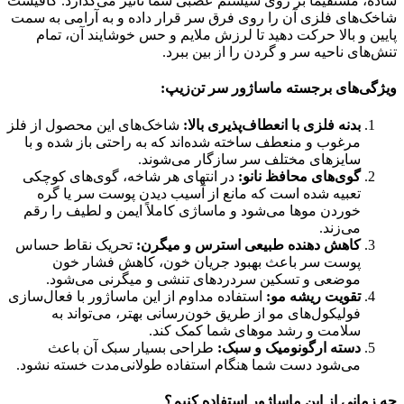
ساده، مستقیماً بر روی سیستم عصبی شما تأثیر می‌گذارد. کافیست
شاخک‌های فلزی آن را روی فرق سر قرار داده و به آرامی به سمت
پایین و بالا حرکت دهید تا لرزش ملایم و حس خوشایند آن، تمام
تنش‌های ناحیه سر و گردن را از بین ببرد.
ویژگی‌های برجسته ماساژور سر تن‌زیپ:
بدنه فلزی با انعطاف‌پذیری بالا:
شاخک‌های این محصول از فلز
مرغوب و منعطف ساخته شده‌اند که به راحتی باز شده و با
سایزهای مختلف سر سازگار می‌شوند.
گوی‌های محافظ نانو:
در انتهای هر شاخه، گوی‌های کوچکی
تعبیه شده است که مانع از آسیب دیدن پوست سر یا گره
خوردن موها می‌شود و ماساژی کاملاً ایمن و لطیف را رقم
می‌زند.
کاهش دهنده طبیعی استرس و میگرن:
تحریک نقاط حساس
پوست سر باعث بهبود جریان خون، کاهش فشار خون
موضعی و تسکین سردردهای تنشی و میگرنی می‌شود.
تقویت ریشه مو:
استفاده مداوم از این ماساژور با فعال‌سازی
فولیکول‌های مو از طریق خون‌رسانی بهتر، می‌تواند به
سلامت و رشد موهای شما کمک کند.
دسته ارگونومیک و سبک:
طراحی بسیار سبک آن باعث
می‌شود دست شما هنگام استفاده طولانی‌مدت خسته نشود.
چه زمانی از این ماساژور استفاده کنیم؟