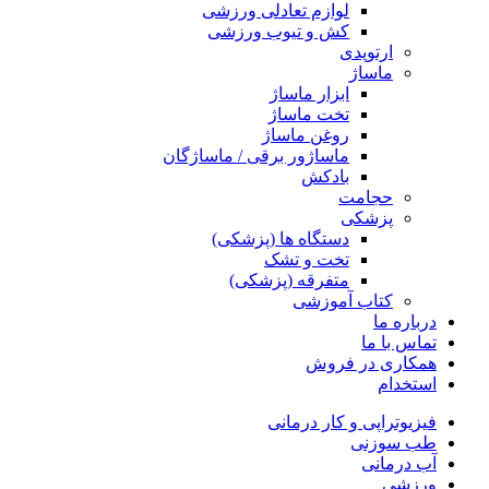
لوازم تعادلی ورزشی
کش و تیوب ورزشی
ارتوپدی
ماساژ
ابزار ماساژ
تخت ماساژ
روغن ماساژ
ماساژور برقی / ماساژگان
بادکش
حجامت
پزشکی
دستگاه ها (پزشکی)
تخت و تشک
متفرقه (پزشکی)
کتاب آموزشی
درباره ما
تماس با ما
همکاری در فروش
استخدام
فیزیوتراپی و کار درمانی
طب سوزنی
آب درمانی
ورزشی