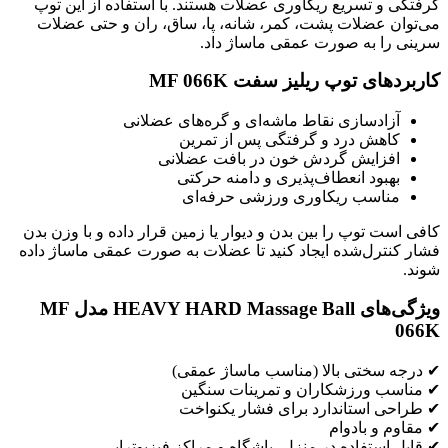
گرفتگی و تسریع ریکاوری عضلات هستند. با استفاده از این توپ
می‌توان عضلات پشت، کمر، شانه، پا، ساق، ران و حتی عضلات
سرینی را به صورت عمقی ماساژ داد.
کاربردهای توپ ریلیز سفت MF 066K
آزادسازی نقاط ماشه‌ای و گره‌های عضلانی
کاهش درد و گرفتگی پس از تمرین
افزایش گردش خون در بافت عضلانی
بهبود انعطاف‌پذیری و دامنه حرکتی
مناسب ریکاوری ورزشی حرفه‌ای
کافی است توپ را بین بدن و دیوار یا زمین قرار داده و با وزن بدن
فشار کنترل‌شده ایجاد کنید تا عضلات به صورت عمقی ماساژ داده
شوند.
ویژگی‌های HEAVY HARD Massage Ball مدل MF
066K
✔ درجه سختی بالا (مناسب ماساژ عمقی)
✔ مناسب ورزشکاران و تمرینات سنگین
✔ طراحی استاندارد برای فشار یکنواخت
✔ مقاوم و بادوام
✔ قابل استفاده در منزل، باشگاه و مراکز فیزیوتراپی