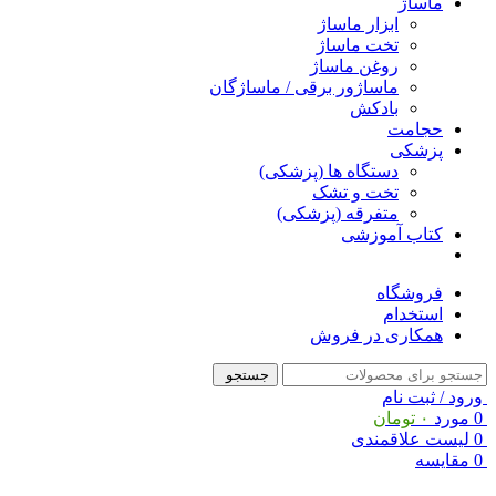
ماساژ
ابزار ماساژ
تخت ماساژ
روغن ماساژ
ماساژور برقی / ماساژگان
بادکش
حجامت
پزشکی
دستگاه ها (پزشکی)
تخت و تشک
متفرقه (پزشکی)
کتاب آموزشی
فروشگاه
استخدام
همکاری در فروش
جستجو
ورود / ثبت نام
0
مورد
۰
تومان
0
لیست علاقمندی
0
مقایسه