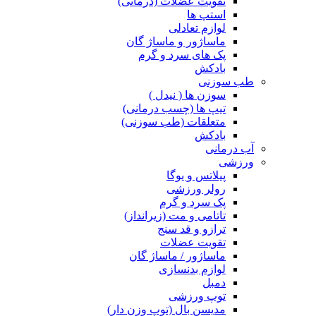
تقویت عضلات (درمانی)
استپ ها
لوازم تعادلی
ماساژور و ماساژ گان
پک های سرد و گرم
بادکش
طب سوزنی
سوزن ها ( نیدل )
تیپ ها (چسب درمانی)
متعلقات (طب سوزنی)
بادکش
آب درمانی
ورزشی
پیلاتس و یوگا
رولر ورزشی
پک سرد و گرم
تاتامی و مت (زیرانداز)
ترازو و قد سنج
تقویت عضلات
ماساژور / ماساژ گان
لوازم بدنسازی
دمبل
توپ ورزشی
مدیسن بال (توپ وزن دار)