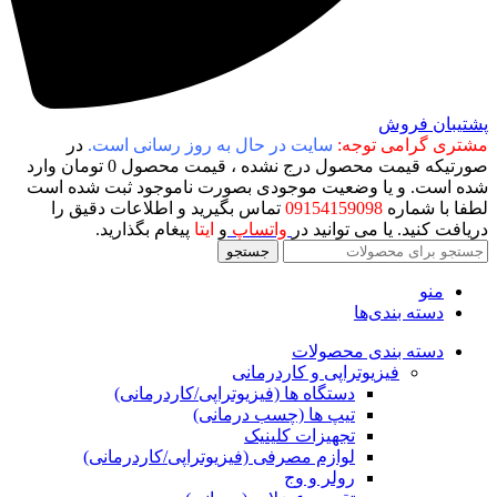
پشتیبان فروش
مشتری گرامی توجه:
سایت در حال به روز رسانی است.
در
صورتیکه قیمت محصول درج نشده ، قیمت محصول 0 تومان وارد
شده است. و یا وضعیت موجودی بصورت ناموجود ثبت شده است
لطفا با شماره
09154159098
تماس بگیرید و اطلاعات دقیق را
دریافت کنید. یا می توانید در
واتساپ
و
ایتا
پیغام بگذارید.
جستجو
منو
دسته بندی‌ها
دسته بندی محصولات
فیزیوتراپی و کاردرمانی
دستگاه ها (فیزیوتراپی/کاردرمانی)
تیپ ها (چسب درمانی)
تجهیزات کلینیک
لوازم مصرفی (فیزیوتراپی/کاردرمانی)
رولر و وج