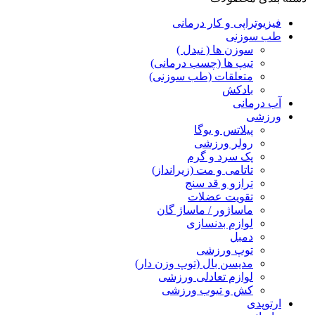
فیزیوتراپی و کار درمانی
طب سوزنی
سوزن ها ( نیدل )
تیپ ها (چسب درمانی)
متعلقات (طب سوزنی)
بادکش
آب درمانی
ورزشی
پیلاتس و یوگا
رولر ورزشی
پک سرد و گرم
تاتامی و مت (زیرانداز)
ترازو و قد سنج
تقویت عضلات
ماساژور / ماساژ گان
لوازم بدنسازی
دمبل
توپ ورزشی
مدیسن بال (توپ وزن دار)
لوازم تعادلی ورزشی
کش و تیوب ورزشی
ارتوپدی