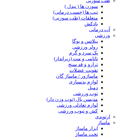
طب سوزنی
سوزن ها ( نیدل )
تیپ ها (چسب درمانی)
متعلقات (طب سوزنی)
بادکش
آب درمانی
ورزشی
پیلاتس و یوگا
رولر ورزشی
پک سرد و گرم
تاتامی و مت (زیرانداز)
ترازو و قد سنج
تقویت عضلات
ماساژور / ماساژ گان
لوازم بدنسازی
دمبل
توپ ورزشی
مدیسن بال (توپ وزن دار)
لوازم تعادلی ورزشی
کش و تیوب ورزشی
ارتوپدی
ماساژ
ابزار ماساژ
تخت ماساژ