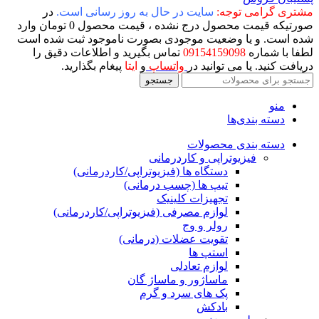
مشتری گرامی توجه:
سایت در حال به روز رسانی است.
در
صورتیکه قیمت محصول درج نشده ، قیمت محصول 0 تومان وارد
شده است. و یا وضعیت موجودی بصورت ناموجود ثبت شده است
لطفا با شماره
09154159098
تماس بگیرید و اطلاعات دقیق را
دریافت کنید. یا می توانید در
واتساپ
و
ایتا
پیغام بگذارید.
جستجو
منو
دسته بندی‌ها
دسته بندی محصولات
فیزیوتراپی و کاردرمانی
دستگاه ها (فیزیوتراپی/کاردرمانی)
تیپ ها (چسب درمانی)
تجهیزات کلینیک
لوازم مصرفی (فیزیوتراپی/کاردرمانی)
رولر و وج
تقویت عضلات (درمانی)
استپ ها
لوازم تعادلی
ماساژور و ماساژ گان
پک های سرد و گرم
بادکش