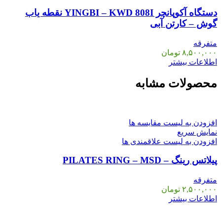
دستگاه آکوپانچر YINGBI – KWD 808I نقطه یاب
گوش – کارتن آبی
متفرقه
۸,۵۰۰,۰۰۰
تومان
اطلاعات بیشتر
محصولات مشابه
افزودن به لیست مقایسه ها
نمایش سریع
افزودن به لیست علاقمندی ها
پیلاتس رینگ – PILATES RING – MSD
متفرقه
۲,۵۰۰,۰۰۰
تومان
اطلاعات بیشتر