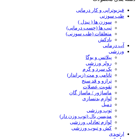
فیزیوتراپی و کار درمانی
طب سوزنی
سوزن ها ( نیدل )
تیپ ها (چسب درمانی)
متعلقات (طب سوزنی)
بادکش
آب درمانی
ورزشی
پیلاتس و یوگا
رولر ورزشی
پک سرد و گرم
تاتامی و مت (زیرانداز)
ترازو و قد سنج
تقویت عضلات
ماساژور / ماساژ گان
لوازم بدنسازی
دمبل
توپ ورزشی
مدیسن بال (توپ وزن دار)
لوازم تعادلی ورزشی
کش و تیوب ورزشی
ارتوپدی