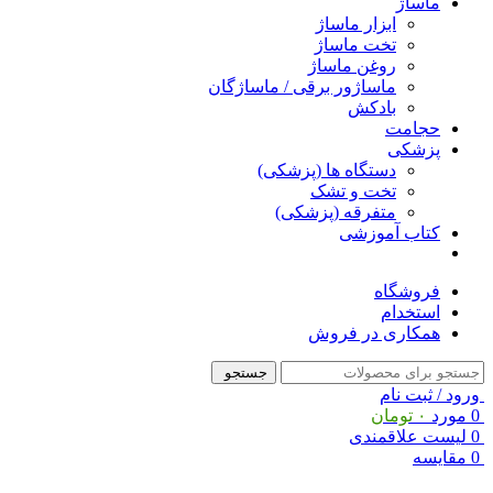
ماساژ
ابزار ماساژ
تخت ماساژ
روغن ماساژ
ماساژور برقی / ماساژگان
بادکش
حجامت
پزشکی
دستگاه ها (پزشکی)
تخت و تشک
متفرقه (پزشکی)
کتاب آموزشی
فروشگاه
استخدام
همکاری در فروش
جستجو
ورود / ثبت نام
0
مورد
۰
تومان
0
لیست علاقمندی
0
مقایسه