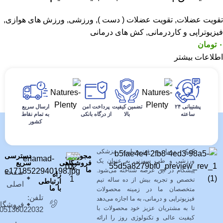
تقویت عضلات
,
تقویت عضلات ( دست )
,
ورزشی
,
ورزش های هوازی
,
فیزیوتراپی و کاردرمانی
,
کش های درمانی
۰
تومان
اطلاعات بیشتر
پشتیبانی ۲۴
تضمین کیفیت
پرداخت امن
ارسال سریع
ساعته
بالا
از درگاه بانکی
به تمام نقاط
کشور
فروشگاه کالای طب پیشگامان نوین با
بیش از ده سال سابقه خدمت به
مشتریان در زمینه فروش محصولات
کمک درمانی، فیزیوتراپی، پزشکی
مجوزهای
دسترسی
ورزشی و طب سوزنی به عنوان یک
فروشگاهی
سریع
ما
پیشگام در این عرصه شناخته می‌شود.
صفحه
راه
تخصص و تجربه بیش از ده ساله تیم
ارتباطی
اصلی
با ما
متخصصان ما در زمینه محصولات
تلفن:
فیزیوتراپی و درمانی، به ما اجازه می‌دهد
فروشگا
تا به مشتریان عزیز خود محصولات با
05136022032
کیفیت عالی و تکنولوژی روز را ارائه