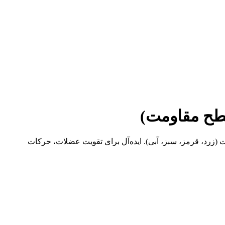
دنسازی، پیلاتس و فیزیوتراپی. ساخته‌شده از لاتکس باکیفیت بلژیکی، در ۴ سطح مقاومت (زرد، قرمز، سبز، آبی). ایده‌آل برای تقویت عضلات، حرکات