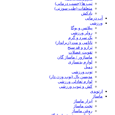
تیپ ها (چسب درمانی)
متعلقات (طب سوزنی)
بادکش
آب درمانی
ورزشی
پیلاتس و یوگا
رولر ورزشی
پک سرد و گرم
تاتامی و مت (زیرانداز)
ترازو و قد سنج
تقویت عضلات
ماساژور / ماساژ گان
لوازم بدنسازی
دمبل
توپ ورزشی
مدیسن بال (توپ وزن دار)
لوازم تعادلی ورزشی
کش و تیوب ورزشی
ارتوپدی
ماساژ
ابزار ماساژ
تخت ماساژ
روغن ماساژ