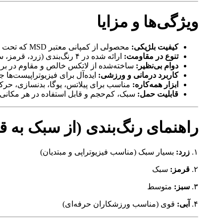
ویژگی‌ها و مزایا
کیفیت بلژیکی:
محصولی از کمپانی معتبر MSD که تحت نظارت استانداردهای جهانی تولید می‌شود.
تنوع در مقاومت:
ارائه شده در ۴ رنگ‌بندی (زرد، قرمز، سبز، آبی) متناسب با سطوح مبتدی تا حرفه‌ای.
دوام بی‌نظیر:
ساخته‌شده از لاتکس خالص و مقاوم در براب
کاربرد درمانی و ورزشی:
ایده‌آل برای فیزیوتراپیست‌ها 
ابزار همه‌کاره:
مناسب برای پیلاتس، یوگا، بدنسازی، حر
قابلیت حمل:
سبک، کم‌حجم و قابل استفاده در هر مکانی (
راهنمای رنگ‌بندی (از سبک به ق
۱.
زرد:
بسیار سبک (مناسب فیزیوتراپی و مبتدیان)
۲.
قرمز:
سبک
۳.
سبز:
متوسط
۴.
آبی:
قوی (مناسب ورزشکاران حرفه‌ای)