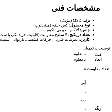
مشخصات فنی
برند:
MSD (بلژیک)
نوع محصول:
کش حلقه (مینی‌لوپ)
جنس:
لاتکس طبیعی باکیفیت
تعداد در پکیج:
۴ سطح مقاومت (قابلیت خرید تکی یا ست)
کاربرد:
تمرینات قدرتی، حرکات کششی، بازتوانی آسیب‌
توضیحات تکمیلی
وزن
نامعلوم
ابعاد
نامعلوم
تعداد مقاومت
4
آبی
,
زرد
رنگ
,