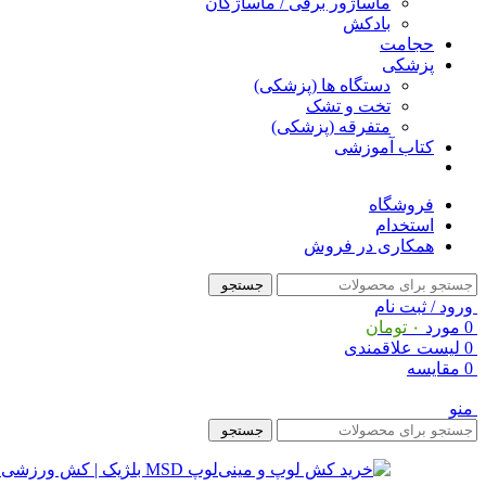
ماساژور برقی / ماساژگان
بادکش
حجامت
پزشکی
دستگاه ها (پزشکی)
تخت و تشک
متفرقه (پزشکی)
کتاب آموزشی
فروشگاه
استخدام
همکاری در فروش
جستجو
ورود / ثبت نام
0
مورد
۰
تومان
0
لیست علاقمندی
0
مقایسه
منو
جستجو