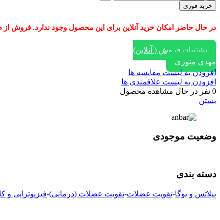
کش
خرید فوری
لوپ
و
در حال حاضر امکان خرید آنلاین برای این محصول وجود ندارد. فروش از طریق ایتا، واتساپ و یا تماس با
مینی‌لوپ
MSD
بلژیک
پشتیبان فروش ( آنلاین)
|
مهدی منوری
کش
افزودن به لیست مقایسه ها
ورزشی
افزودن به لیست علاقمندی ها
مقاومتی
0
نفر در حال مشاهده محصول
(۴
بستن
سطح
مقاومت)
عدد
وضعیت موجودی
دسته بندی
پیلاتس و یوگا
-
تقویت عضلات
-
تقویت عضلات (درمانی)
-
فیزیوتراپی و ک