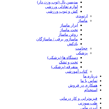
مدیسن بال (توپ وزن دار)
لوازم تعادلی ورزشی
کش و تیوب ورزشی
ارتوپدی
ماساژ
ابزار ماساژ
تخت ماساژ
روغن ماساژ
ماساژور برقی / ماساژگان
بادکش
حجامت
پزشکی
دستگاه ها (پزشکی)
تخت و تشک
متفرقه (پزشکی)
کتاب آموزشی
درباره ما
تماس با ما
همکاری در فروش
استخدام
فیزیوتراپی و کار درمانی
طب سوزنی
آب درمانی