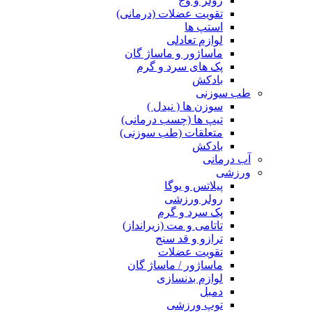
رولر و وج
تقویت عضلات (درمانی)
استپ ها
لوازم تعادلی
ماساژور و ماساژ گان
پک های سرد و گرم
بادکش
طب سوزنی
سوزن ها ( نیدل )
تیپ ها (چسب درمانی)
متعلقات (طب سوزنی)
بادکش
آب درمانی
ورزشی
پیلاتس و یوگا
رولر ورزشی
پک سرد و گرم
تاتامی و مت (زیرانداز)
ترازو و قد سنج
تقویت عضلات
ماساژور / ماساژ گان
لوازم بدنسازی
دمبل
توپ ورزشی