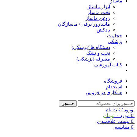
ماساژ
ابزار ماساژ
تخت ماساژ
روغن ماساژ
ماساژور برقی / ماساژگان
بادکش
حجامت
پزشکی
دستگاه ها (پزشکی)
تخت و تشک
متفرقه (پزشکی)
کتاب آموزشی
فروشگاه
استخدام
همکاری در فروش
جستجو
ورود / ثبت نام
0
مورد
۰
تومان
0
لیست علاقمندی
0
مقایسه